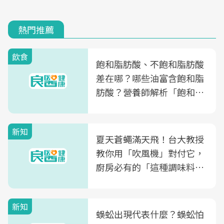
熱門推薦
飲食
飽和脂肪酸、不飽和脂肪酸
差在哪？哪些油富含飽和脂
肪酸？營養師解析「飽和脂
肪酸」的優缺點、建議攝取
量
新知
夏天蒼蠅滿天飛！台大教授
教你用「吹風機」對付它，
廚房必有的「這種調味料」
竟是蒼蠅剋星～
新知
蜈蚣出現代表什麼？蜈蚣怕