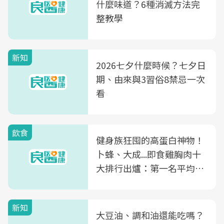
什麼味道？6種消滅方法完
整教學
新知
2026七夕什麼時候？七夕日
期、由來與3習俗8禁忌一次
看
飲食
健身族狂囤的高蛋白神物！
卜蜂、大成...即食雞胸肉十
大排行出爐：第一名平均一
片不到50元
新知
大豆油、調和油還能吃嗎？