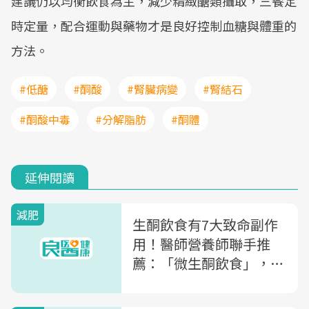
建議仍以均衡飲食為主，減少精緻醣類攝取，三餐定
時定量，配合運動與藥物才是良好控制血糖與體重的
方法。
#低醣
#酮酸
#腎臟病變
#腎結石
#酮酸中毒
#分解脂肪
#酮體
延伸閱讀
減肥
生酮飲食有7大致命副作
用！醫師營養師聯手推
薦：「微生酮飲食」，控
糖減重更安全