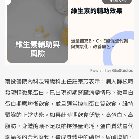
觀看更多
Powered by 
GliaStudios
南投醫院內科及腎臟科主任莊宗芳表示，病人篩檢時
Mute
發現輕微尿蛋白，已出現初期腎臟病變情形。微量白
蛋白期應均衡飲食，並且適當控制蛋白質飲食，維持
腎臟的正常功能。如果此時期飲食低醣、高蛋白、高
脂肪，身體醣類不足以維持熱量消耗，蛋白質就會代
謝過多的含氮廢物，造成身體中的磷鉀、尿酸增加，