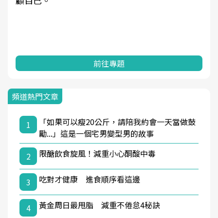
顧自己。
前往專題
頻道熱門文章
「如果可以瘦20公斤，請陪我約會一天當做鼓
1
勵...」這是一個宅男變型男的故事
限醣飲食旋風！減重小心酮酸中毒
2
吃對才健康 進食順序看這邊
3
黃金周日最甩脂 減重不倦怠4秘訣
4