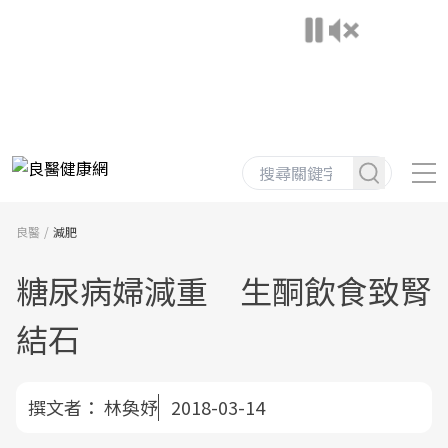
良醫
減肥
糖尿病婦減重 生酮飲食致腎
結石
撰文者：
林奐妤
2018-03-14