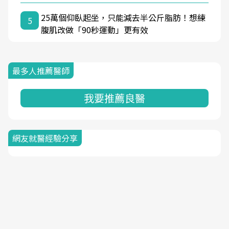
25萬個仰臥起坐，只能減去半公斤脂肪！想練
5
腹肌改做「90秒運動」更有效
最多人推薦醫師
我要推薦良醫
網友就醫經驗分享