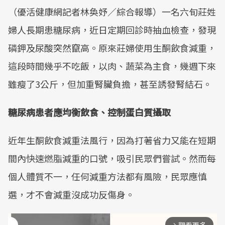
（優活健康網記者林奐妤／綜合報導）一名六旬莊姓
婦人長期患糖尿病，近日定期回診時抽血檢查，發現
磷鉀及尿酸突然竄高。原來莊婦使用生酮飲食減重，
這段時間幾乎不吃飯，以肉、蔬菜為主食，幾週下來
雖瘦了3公斤，但加重腎臟負擔，甚至誘發腎結石。
糖尿病患者應均衡飲食、控制蛋白質攝取
近年生酮飲食減重法風行，因為打著省力又能在短期
間內快速燃脂減重的口號，吸引民眾們嘗試。然而每
個人體質不一，任何減重方法都有風險，民眾應慎
選，才不會減重沒成功反傷身。
arrow_forward_ios