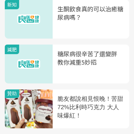
新知
生酮飲食真的可以治癒糖
尿病嗎？
減肥
糖尿病很辛苦了還變胖
教你減重5妙招