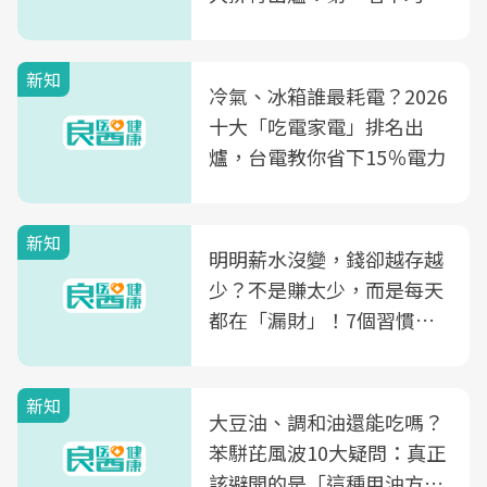
片不到50元
新知
冷氣、冰箱誰最耗電？2026
十大「吃電家電」排名出
爐，台電教你省下15％電力
新知
明明薪水沒變，錢卻越存越
少？不是賺太少，而是每天
都在「漏財」！7個習慣一
次看
新知
大豆油、調和油還能吃嗎？
苯駢芘風波10大疑問：真正
該避開的是「這種用油方