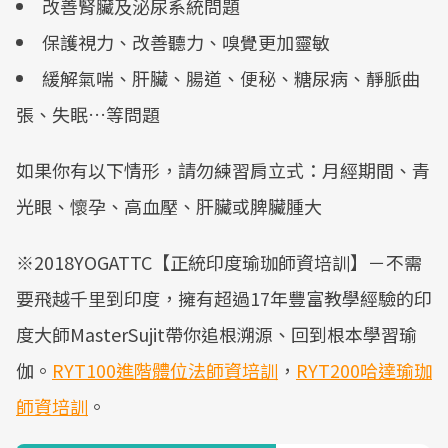
改善腎臟及泌尿系統問題
保護視力、改善聽力、嗅覺更加靈敏
緩解氣喘、肝臟、腸道、便秘、糖尿病、靜脈曲
張、失眠…等問題
如果你有以下情形，請勿練習肩立式：月經期間、青
光眼、懷孕、高血壓、肝臟或脾臟腫大
※2018YOGATTC【正統印度瑜珈師資培訓】－不需
要飛越千里到印度，擁有超過17年豐富教學經驗的印
度大師MasterSujit帶你追根溯源、回到根本學習瑜
伽。
RYT100進階體位法師資培訓
，
RYT200哈達瑜珈
師資培訓
。