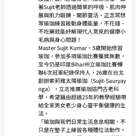
著Sujit老師透過簡單的呼吸、肌肉伸
展與肌力鍛鍊、關節靈活、正念冥想
等瑜珈練習啟動身體能量，不花錢、
不吃藥就能紓解現代人常見的健康小
毛病與身心問題！
Master Sujit Kumar，5歲開始修習
瑜珈，參加多項瑜珈比賽獲獎無數，
至今仍是印度Bihar州立瑜珈比賽蟬
聯6次冠軍紀錄保持人，26歲在台北
創辦索莉雅太陽瑜珈（Sujit-Sauryay
oga），立志推廣瑜珈這門古老科
學，希望藉由超過25年的教學經驗帶
給全家男女老少身心靈平衡健康的生
活。
「瑜珈與我們日常生活息息相關，不
只是在墊子上練習各種體位法動作。