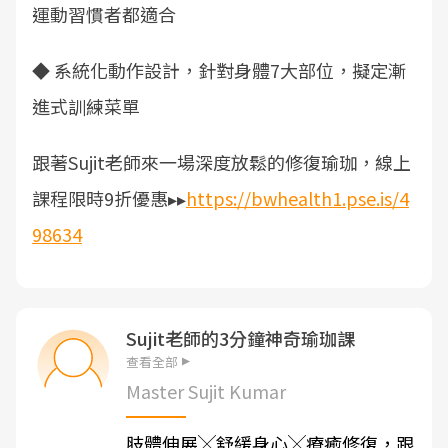
運動習慣者都適合
◆ 系統化動作設計，針對身體7大部位，擬定漸
進式訓練菜單
跟著Sujit老師來一場深度放鬆的修復瑜珈，線上
課程限時9折優惠▸▸
https://bwhealth1.pse.is/4
98634
Sujit老師的3分鐘神奇瑜珈課
查看全部
Master Sujit Kumar
肢體伸展╳舒緩身心╳療癒修復，跟