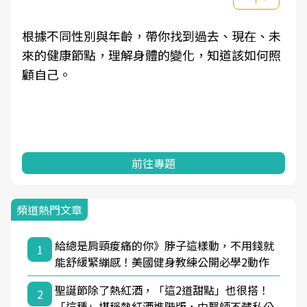
根據不同性別與年齡，帶你找到過去、現在、未
來的健康節點，理解身體的變化，知道該如何照
顧自己。
前往專題
頻道熱門文章
給總是肩頸痠痛的你》脖子這樣動，不用錢就
1
能舒緩緊繃感！美國健身教練公開必學2動作
聖誕節除了熱紅酒，「這2道甜點」也很搭！
2
「這種」堪稱熱紅酒進階版，中醫師不藏私公