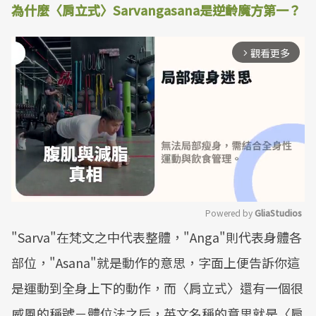
為什麼〈肩立式〉Sarvangasana是逆齡魔方第一？
觀看更多
arrow_forward_ios
Powered by 
GliaStudios
"Sarva"在梵文之中代表整體，"Anga"則代表身體各
Mute
部位，"Asana"就是動作的意思，字面上便告訴你這
是運動到全身上下的動作，而〈肩立式〉還有一個很
威風的稱號－體位法之后，英文名稱的意思就是〈肩