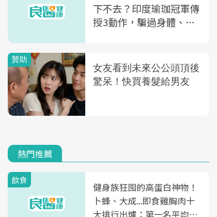
下不去？印度瑜珈冠軍傳
授3動作，騙過身體、提
升新陳代謝率
熱門推薦
飲食
健身族狂囤的高蛋白神物！
卜蜂、大成...即食雞胸肉十
大排行出爐：第一名平均一