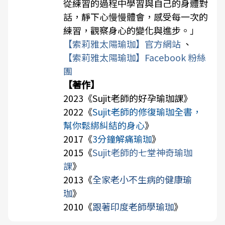
從練習的過程中學習與自己的身體對
話，靜下心慢慢體會，感受每一次的
練習，觀察身心的變化與進步。」
【索莉雅太陽瑜珈】官方網站
、
【索莉雅太陽瑜珈】Facebook 粉絲
團
【著作】
2023《
Sujit老師的好孕瑜珈課
》
2022《
Sujit老師的修復瑜珈全書，
幫你鬆綁糾結的身心
》
2017《
3分鐘解痛瑜珈
》
2015《
Sujit老師的七堂神奇瑜珈
課
》
2013《
全家老小不生病的健康瑜
珈
》
2010《
跟著印度老師學瑜珈
》