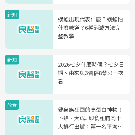
新知
蜈蚣出現代表什麼？蜈蚣怕
什麼味道？6種消滅方法完
整教學
新知
2026七夕什麼時候？七夕日
期、由來與3習俗8禁忌一次
看
飲食
健身族狂囤的高蛋白神物！
卜蜂、大成...即食雞胸肉十
大排行出爐：第一名平均一
片不到50元