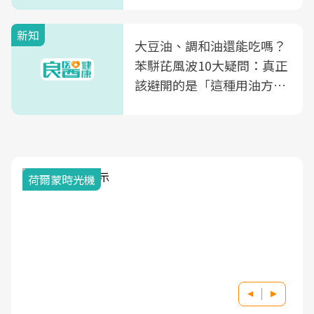
新知
大豆油、調和油還能吃嗎？
苯駢芘風波10大疑問：真正
該避開的是「這種用油方
式」
荷爾蒙時光機