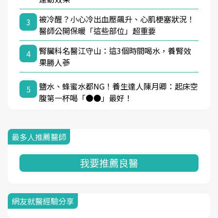
被冷醒？小心冷出血壓飆升、心肌梗塞狀況！
3
醫師公開保暖「這些部位」超重要
腎臟科名醫江守山：這3個時間喝水，養腎效
4
果勝人蔘
鹽水、蜂蜜水都NG！養生達人陳月卿：起床空
5
腹第一杯喝「●●」最好！
最多人推薦醫師
我要推薦良醫
網友就醫經驗分享