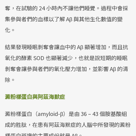
奪，在試驗的 24 小時內不讓他們睡覺。過程中會採
集參與者們的血樣以了解 Aβ 與其他生化數值的變
化。
結果發現睡眠剝奪會讓血中的 Aβ 顯著增加，而且抗
氧化的酵素 SOD 也顯著減少，也就是說短期的睡眠
剝奪會讓參與者們的氧化壓力增加，並影響 Aβ 的清
除。
澱粉樣蛋白與阿茲海默症
澱粉樣蛋白（amyloid-β）是由 36 – 43 個胺基酸組
成的胜肽，在患有阿茲海默症的人腦中所發現的澱粉
樣蛋白斑塊的主要成份就是 Aβ。