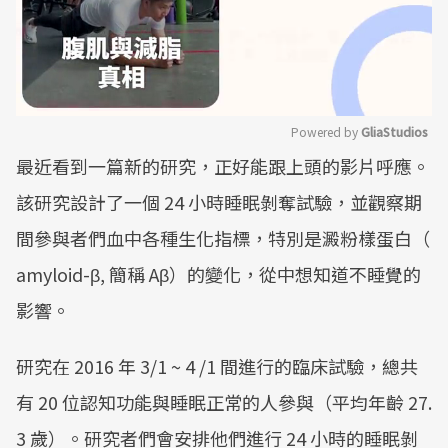
Powered by 
GliaStudios
最近看到一篇新的研究，正好能跟上頭的影片呼應。
Mute
該研究設計了一個 24 小時睡眠剝奪試驗，並觀察期
間參與者們血中各種生化指標，特別是澱粉樣蛋白（
amyloid-β, 簡稱 Aβ）的變化，從中想知道不睡覺的
影響。
研究在 2016 年 3/1 ~ 4 /1 間進行的臨床試驗，總共
有 20 位認知功能與睡眠正常的人參與（平均年齡 27.
3 歲）。研究者們會安排他們進行 24 小時的睡眠剝