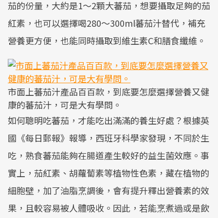
茄的份量，大約是1～2顆大蕃茄，想要攝取足夠的茄
紅素，也可以選擇喝280～300ml蕃茄汁替代，補充
營養更方便，也能同時攝取到維生素C和膳食纖維。
市面上蕃茄汁產品百百款，到底要怎麼選擇營養又健
康的蕃茄汁，可是大有學問。
如何聰明吃蕃茄，才能吃出滿滿的養生好處？根據英
國《每日郵報》報導，西班牙科學家發現，不同於生
吃，熟食蕃茄能夠在腸道產生較好的益生菌效應。事
實上，茄紅素、胡蘿蔔素等植物性色素，藏在植物的
細胞壁，加了油脂烹調後，會有提升釋出營養素的效
果，且較容易被人體吸收。因此，若能烹煮過或是飲