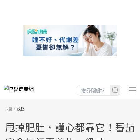
良醫
減肥
甩掉肥肚、護心都靠它！蕃茄