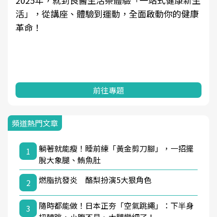
2025年，就到良醫生活祭體驗「一站式健康新生
活」，從講座、體驗到運動，全面啟動你的健康
革命！
前往專題
頻道熱門文章
躺著就能瘦！睡前練「黃金剪刀腳」，一招擺
1
脫大象腿、鮪魚肚
燃脂抗發炎 酪梨扮演5大狠角色
2
隨時都能做！日本正夯「空氣跳繩」：下半身
3