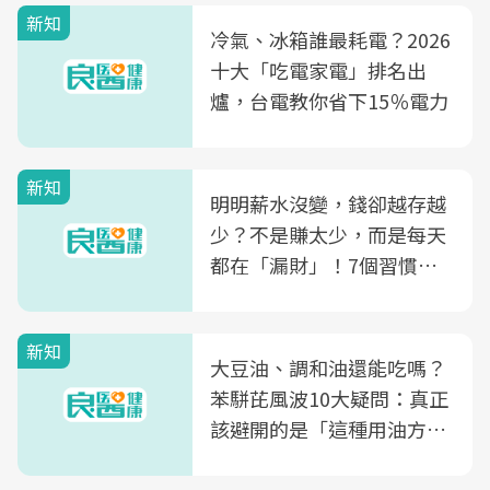
新知
冷氣、冰箱誰最耗電？2026
十大「吃電家電」排名出
爐，台電教你省下15％電力
新知
明明薪水沒變，錢卻越存越
少？不是賺太少，而是每天
都在「漏財」！7個習慣一
次看
新知
大豆油、調和油還能吃嗎？
苯駢芘風波10大疑問：真正
該避開的是「這種用油方
式」