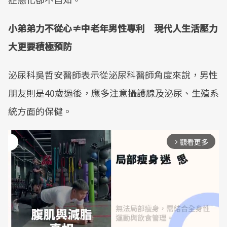
小弟弟力不從心≠中老年男性專利 現代人生活壓力
大更要積極預防
泌尿科吳哲安醫師表示從泌尿科醫師角度來說，男性
朋友則是40歲過後，應多注意攝護腺及泌尿、生殖系
統方面的保健。
觀看更多
arrow_forward_ios