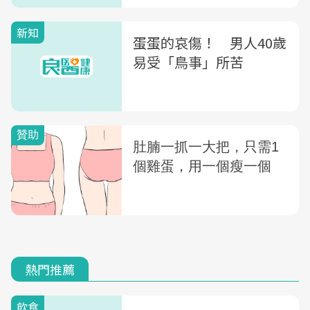
新知
蛋蛋的哀傷！ 男人40歲
易受「鳥事」所苦
熱門推薦
飲食