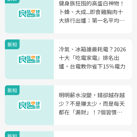
健身族狂囤的高蛋白神物！
卜蜂、大成...即食雞胸肉十
大排行出爐：第一名平均一
片不到50元
新知
冷氣、冰箱誰最耗電？2026
十大「吃電家電」排名出
爐，台電教你省下15％電力
新知
明明薪水沒變，錢卻越存越
少？不是賺太少，而是每天
都在「漏財」！7個習慣一
次看
新知