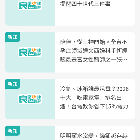
提醒四十世代三件事
新知
陪伴，從三神開始。全台不
孕症領域達文西婦科手術經
驗最豐富女性醫師之一張永
玲領軍，打造全台首創「生
殖銀行概念形象館」，攜手
新知
光田醫院建構360度女性健
冷氣、冰箱誰最耗電？2026
康照護生態圈
十大「吃電家電」排名出
爐，台電教你省下15％電力
新知
明明薪水沒變，錢卻越存越