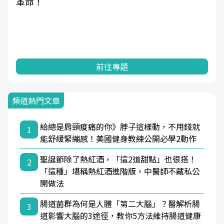
革命！
前往專題
頻道熱門文章
給總是肩頸痠痛的你》脖子這樣動，不用錢就
1
能舒緩緊繃感！美國健身教練公開必學2動作
聖誕節除了熱紅酒，「這2道甜點」也很搭！
2
「這種」堪稱熱紅酒進階版，中醫師不藏私公
開做法
腸道菌群為何是人體「第二大腦」？醫解析腸
3
道影響大腦的3途徑，教你5方法維持腸道健康