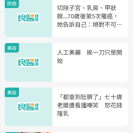
防癌
切除子宮、乳房、甲狀
腺...70歲後第5次罹癌，
她告訴自己：絕對不可以
比媽媽早走
美容
人工美麗 挨一刀只是開
始
美容
「都垂到肚臍了」七十歲
老嬤遭看護嘲笑 怒花錢
隆乳