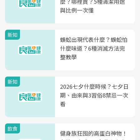
麼？哪裡買？5種清潔用途
與比例一次懂
新知
蜈蚣出現代表什麼？蜈蚣怕
什麼味道？6種消滅方法完
整教學
新知
2026七夕什麼時候？七夕日
期、由來與3習俗8禁忌一次
看
飲食
健身族狂囤的高蛋白神物！