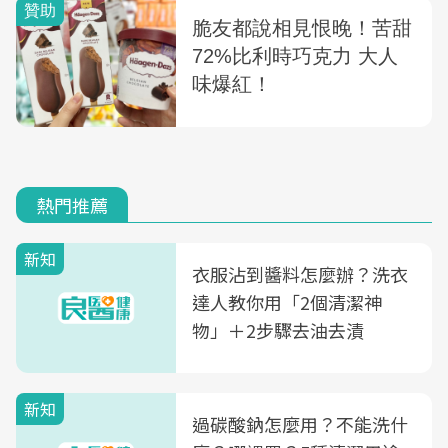
熱門推薦
新知
衣服沾到醬料怎麼辦？洗衣
達人教你用「2個清潔神
物」＋2步驟去油去漬
新知
過碳酸鈉怎麼用？不能洗什