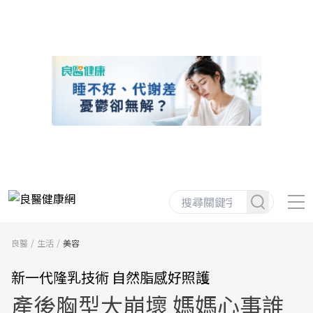
良醫
生活
美容
新一代隆乳技術 自然脂感好照護
產後胸型大崩壞 媽媽心事誰