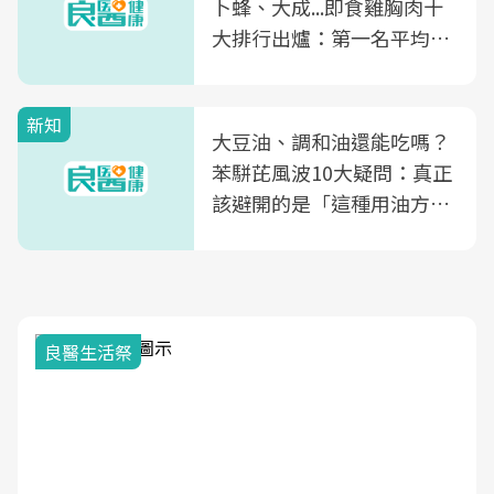
卜蜂、大成...即食雞胸肉十
大排行出爐：第一名平均一
片不到50元
新知
大豆油、調和油還能吃嗎？
苯駢芘風波10大疑問：真正
該避開的是「這種用油方
式」
良醫生活祭