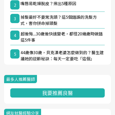
嘴唇易乾燥脫皮？揪出5種原因
2
掉髮最好不要常洗頭？這5個錯誤的洗髮方
3
式，害你拼命掉頭髮
超後悔...30歲後快速變老，都怪20幾歲時做錯
4
這5件事
44歲像30歲，貝克漢老婆怎麼做到的？醫生建
5
議她的逆齡秘訣：每天一定要吃「這個」
最多人推薦醫師
我要推薦良醫
網友就醫經驗分享