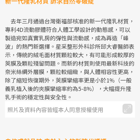
新一代隆乳材質 訴求自然零破綻
去年三月通過台灣衛福部核准的新一代隆乳材質，
專利4D流動膠體符合人體工學設計的動態感，可以
製造宛如真實乳房的彈性與流動感，成為再造「峰
波」的熱門新選擇。星采整形外科診所邱大睿醫師表
示，傳統的絨毛面材質顆粒較大，有可能形成較厚的
莢膜及顆粒殘留問題。而新的材質則使用最新科技的
奈米絲綢外層膜，顆粒較細緻，與人體相容性更高，
除了縮短恢復期外，莢膜攣縮率更是小於1%（一般
義乳植入後的夾膜攣縮率約為5-8%），大幅提升隆
乳手術的穩定性與安全性。
照片及資料內容皆經本人同意授權使用