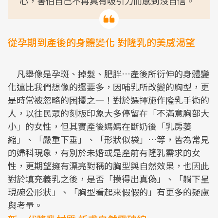
心，害怕自己不再具有吸引力而感到沒自信。
從孕期到產後的身體變化 對隆乳的美感渴望
凡舉像是孕斑、掉髮、肥胖…產後所衍伸的身體變
化遠比我們想像的還要多，因哺乳所改變的胸型，更
是時常被忽略的困擾之一！對於選擇施作隆乳手術的
人，以往民眾的刻板印象大多停留在「不滿意胸部大
小」的女性，但其實產後媽媽在斷奶後「乳房萎
縮」、「嚴重下垂」、「形狀似袋」…等，皆為常見
的婦科現象，有別於未婚或是產前有隆乳需求的女
性，更期望擁有漂亮對稱的胸型與自然效果，也因此
對於填充義乳之後，是否「摸得出真偽」、「躺下呈
現碗公形狀」、「胸型看起來假假的」有更多的疑慮
與考量。