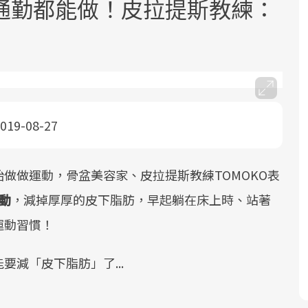
通勤都能做！皮拉提斯教練：
019-08-27
面對超高齡社會的浪潮，台灣正在快速
2025年，就到良醫生活祭體驗「一站式
良醫健康網從「換季的身體變化」出
邁向「健康照護」的新時代。隨著國家
健康新生活」，從講座、體驗到運動，
發，透過醫學觀點與日常感受的對話，
政策如「健康台灣推動委員會」與「長
全面啟動你的健康革命！
建立對亞健康的認知，進而引導實際的
做做運動，骨盆美容家、皮拉提斯教練TOMOKO表
照3.0」的推進，「預防醫學」已成全民
改善行動。
動
，減掉厚厚的皮下脂肪，早起躺在床上時、站著
關注的核心議題。然而，健檢不只是醫
運動習慣！
療院所的服務，更是民眾了解自身健康
狀況、啟動健康管理的重要起點。
減「皮下脂肪」了...
前往專題
前往專題
前往專題