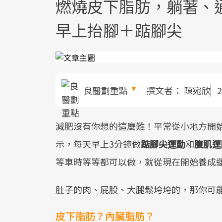
燃燒皮下脂肪，躺著、
早上抬腳＋踮腳尖
良醫劃重點
撰文者：
陳宛欣
2
減肥沒有你想的這麼難！平常從小地方開始
示，每天早上3分鐘做
踮腳尖運動
和
腹肌運
等車時等等都可以做，就從現在開始養成
肚子的肉、屁股、大腿鬆垮垮的，那你可能要
皮下脂肪？內臟脂肪？