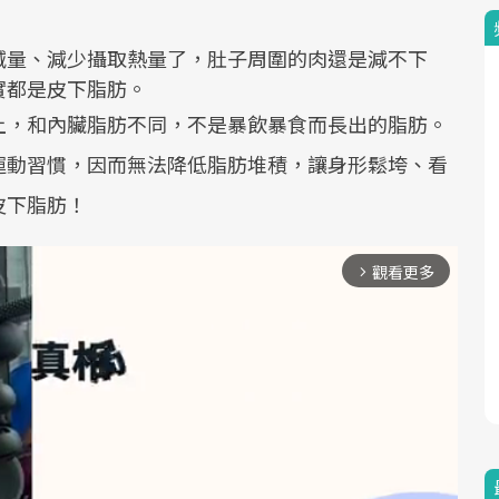
減量、減少攝取熱量了，肚子周圍的肉還是減不下
實都是皮下脂肪。
上，和內臟脂肪不同，不是暴飲暴食而長出的脂肪。
運動習慣，因而無法降低脂肪堆積，讓身形鬆垮、看
皮下脂肪！
觀看更多
arrow_forward_ios