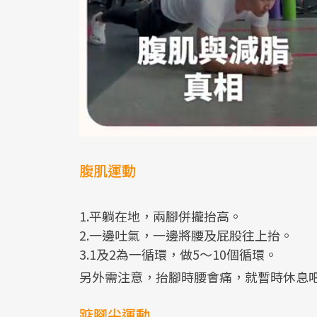
腹肌運動
1.平躺在地，兩腳併攏抬高。
2.一邊吐氣，一邊將腰及屁股往上抬。
3.1及2為一循環，做5～10個循環。
另外需注意，抬腳時腰會痛，就暫時休息
踮腳尖運動