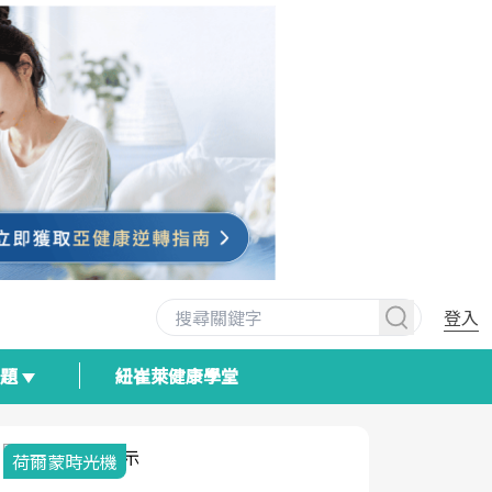
登入
專題
紐崔萊健康學堂
荷爾蒙時光機
2025健檢