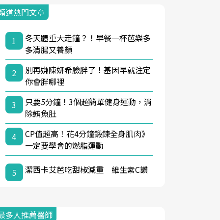
頻道熱門文章
冬天體重大走鐘？！早餐一杯芭樂多
1
多清腸又養顏
別再嫌陳妍希臉胖了！基因早就注定
2
你會胖哪裡
只要5分鐘！3個超簡單健身運動，消
3
除鮪魚肚
CP值超高！花4分鐘鍛鍊全身肌肉》
4
一定要學會的燃脂運動
潔西卡艾芭吃甜椒減重 維生素C讚
5
最多人推薦醫師