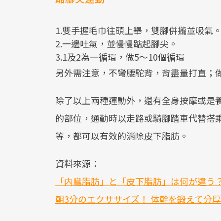
1.雙手握毛巾往頭上舉，雙腳併攏並吸氣
2.一邊吐氣，並慢慢踮起腳尖。
3.1及2為一循環，做5～10個循環
另外需注意，不彎腰駝背，背盡量打直；
除了以上兩種運動外，還有全身按摩或是
的部位，通勤時以走路或騎腳踏車代替搭
等，都可以有效的消除皮下脂肪。
資料來源：
「内臓脂肪」と「皮下脂肪」は何が違う？
朝3分のエクササイズ！ 体幹を鍛えて分