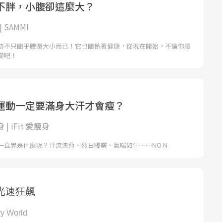
不胖，小腹卻這麼大？
 SAMMI
肪不只關乎腰圍大小而已！它也關係著健康，從現在開始，不論你腰
變吧！
運動一定要滿身大汗才會瘦？
身 | iFit 愛瘦身
一直覺是什麼呢？汗流浹背、烈日曝曬、氣喘如牛……NO N