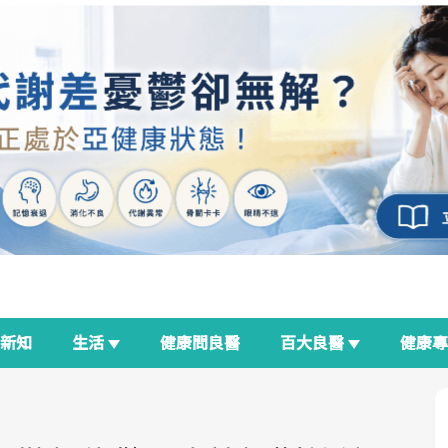
新知
生活
健康問良醫
百大良醫
健康
良醫生活祭
我與健康韌性的距離