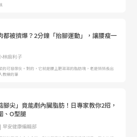
肉都被擠爆？2分鐘「抬腳運動」，讓腰瘦一
 小林麻利子
緊的可惡傢伙。對的，它就是腰上肥滋滋的脂肪塊，老是悄悄長出
人教練的筆
踮腳尖」竟能剷內臟脂肪！日專家教你2招，
圍、O型腿
| 早安健康編輯部