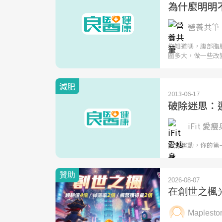
為什麼明明
營養共筆 |
你知道嗎，腹部脂
圍多大，做一些改
減肥
2013-06-17
破除迷思：
iFit 愛瘦
說到運動，你的第