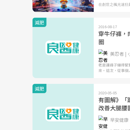
減肥
2016-08-17
穿牛仔褲，
圈
美忍者 |
老是讓褲子繃得緊
來。這次，從事個
減肥
2020-05-05
有圖解》「
改善大腿腰
早安健康 