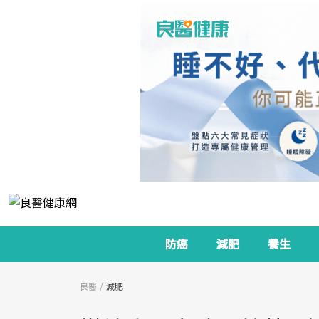
防癌
減肥
養生
良醫
減肥