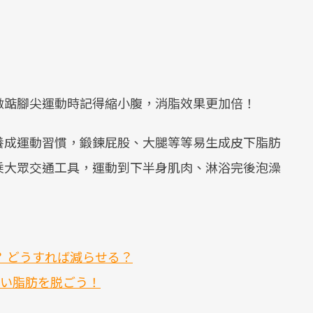
。
做踮腳尖運動時記得縮小腹，消脂效果更加倍！
養成運動習慣，鍛鍊屁股、大腿等等易生成皮下脂肪
乘大眾交通工具，運動到下半身肌肉、淋浴完後泡澡
 どうすれば減らせる？
厚い脂肪を脱ごう！