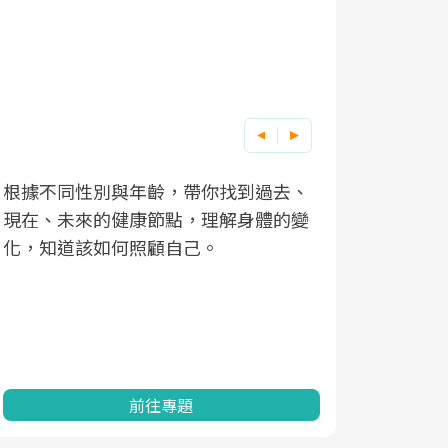
根據不同性別與年齡，帶你找到過去、
因應超高齡
現在、未來的健康節點，理解身體的變
「2025
化，知道該如何照顧自己。
康促進為目
民眾健康的
查、數據分
一起成為台
前往專題