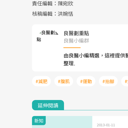
責任編輯：陳宛欣
核稿編輯：洪婉恬
良醫劃重點
良醫小編群
由良醫小編精選，這裡提供
整理
。
#減肥
#腹肌
#運動
#抬腳
延伸閱讀
新知
2013-01-11