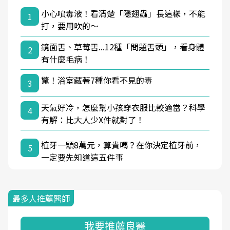
小心噴毒液！看清楚「隱翅蟲」長這樣，不能
1
打，要用吹的～
鏡面舌、草莓舌...12種「問題舌頭」，看身體
2
有什麼毛病！
驚！浴室藏著7種你看不見的毒
3
天氣好冷，怎麼幫小孩穿衣服比較適當？科學
4
有解：比大人少X件就對了！
植牙一顆8萬元，算貴嗎？在你決定植牙前，
5
一定要先知道這五件事
最多人推薦醫師
我要推薦良醫