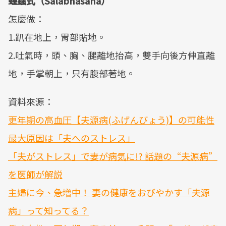
蝗蟲式（Salabhasana）
怎麼做：
1.趴在地上，胃部貼地。
2.吐氣時，頭、胸、腿離地抬高，雙手向後方伸直離
地，手掌朝上，只有腹部著地。
資料來源：
更年期の高血圧【夫源病(ふげんびょう)】の可能性
最大原因は「夫へのストレス」
「夫がストレス」で妻が病気に!? 話題の“夫源病”
を医師が解説
主婦に今、急増中！ 妻の健康をおびやかす「夫源
病」って知ってる？