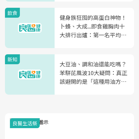
飲食
健身族狂囤的高蛋白神物！
卜蜂、大成...即食雞胸肉十
大排行出爐：第一名平均一
片不到50元
新知
大豆油、調和油還能吃嗎？
苯駢芘風波10大疑問：真正
該避開的是「這種用油方
式」
良醫生活祭