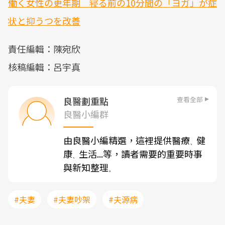
働く女性の更年期 寝る前の10分間の「ヨガ」が症
状と抑うつを改善
責任編輯：陳宛欣
核稿編輯：呂宇真
查看全部
良醫劃重點
良醫小編群
由良醫小編精選，這裡提供醫療
健
、
康
生活...等，讀者需要的重要時事
、
與新知整理
。
#夫妻
#夫妻吵架
#夫源病