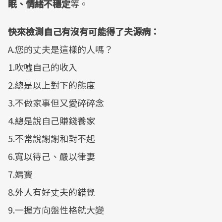
眠、情緒不穩定
等。
快來檢測自己有沒有可能得了夫源病：
A.您的丈夫是這樣的人嗎？
1.吹噓自己的收入
2.總是以上對下的態度
3.不做家事但又愛碎碎念
4.總是說自己賺錢養家
5.不常說謝謝和對不起
6.寬以待己、嚴以律妻
7.媽寶
8.外人有好丈夫的錯覺
9.一握方向盤性格就大變