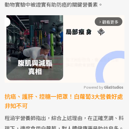
動物實驗中被證實有助防癌的關鍵營養素。
觀看更多
arrow_forward_ios
Powered by 
GliaStudios
抗癌、護肝、控糖一把罩！白蘿蔔3大營養好處
Mute
非知不可
程涵宇營養師指出，綜合上述理由，在正確烹調、料
理下，適度食用白蘿蔔，對人體健康更是助益良多。