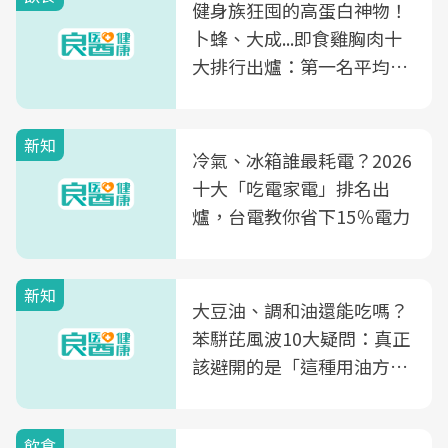
健身族狂囤的高蛋白神物！
卜蜂、大成...即食雞胸肉十
大排行出爐：第一名平均一
片不到50元
新知
冷氣、冰箱誰最耗電？2026
十大「吃電家電」排名出
爐，台電教你省下15％電力
新知
大豆油、調和油還能吃嗎？
苯駢芘風波10大疑問：真正
該避開的是「這種用油方
式」
飲食