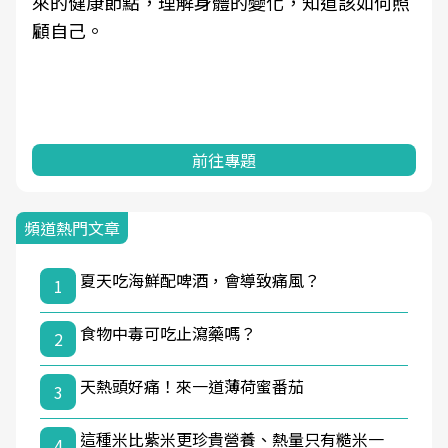
來的健康節點，理解身體的變化，知道該如何照
顧自己。
前往專題
頻道熱門文章
夏天吃海鮮配啤酒，會導致痛風？
1
食物中毒可吃止瀉藥嗎？
2
天熱頭好痛！來一道薄荷蜜番茄
3
這種米比紫米更珍貴營養、熱量只有糙米一
4