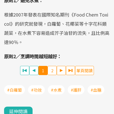
原則1／避免水煮：
根據2007年發表在國際知名期刊《Food Chem Toxi
col》的研究就發現，白蘿蔔、花椰菜等十字花科類
蔬菜，在水煮下容易造成芥子油苷的流失，且比例高
達90％。
原則2／烹調時間越短越好：
1
2
單頁閱讀
#白蘿蔔
#功效
#水煮
#護肝
#血糖
延伸閱讀