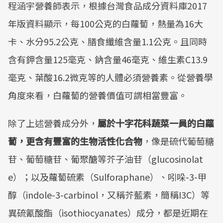
程涵宇營養師表示，根據台灣食品成分資料庫2017
年版資料顯示，每100公克的白蘿蔔，熱量為16大
卡、水分95.2公克、膳食纖維含量1.1公克。且同時
含有鉀含量125毫克、鈉含量46毫克、維生素C13.9
毫克、葉酸16.2微克等的人體必須營養素。從營養學
角度來看，白蘿蔔的營養價值可謂相當豐富。
除了上述營養成分外，
屬於十字花科蔬菜一員的白蘿
蔔，更含有豐富的生物活性化合物
，像是硫代葡萄糖
苷、葡萄糖苷、葡聚醣等芥子油苷（glucosinolat
e）；以及蘿蔔硫素（Sulforaphane）、吲哚-3-甲
醇（indole-3-carbinol，又稱芥藍素，簡稱I3C）等
異硫氰酸酯（isothiocyanates）成分，都是近期在