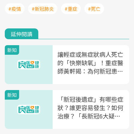
#疫情
#新冠肺炎
#重症
#死亡
延伸閱讀
新知
讓輕症或無症狀病人死亡
的「快樂缺氧」！重症醫
師黃軒揭：為何新冠患者
容易猝死家中？
新知
「新冠後遺症」有哪些症
狀？誰更容易發生？如何
治療？「長新冠6大疑
問」一次解惑