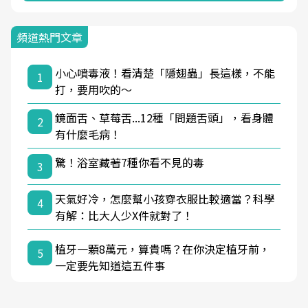
頻道熱門文章
小心噴毒液！看清楚「隱翅蟲」長這樣，不能
1
打，要用吹的～
鏡面舌、草莓舌...12種「問題舌頭」，看身體
2
有什麼毛病！
驚！浴室藏著7種你看不見的毒
3
天氣好冷，怎麼幫小孩穿衣服比較適當？科學
4
有解：比大人少X件就對了！
植牙一顆8萬元，算貴嗎？在你決定植牙前，
5
一定要先知道這五件事