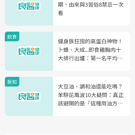
期、由來與3習俗8禁忌一次
看
飲食
健身族狂囤的高蛋白神物！
卜蜂、大成...即食雞胸肉十
大排行出爐：第一名平均一
片不到50元
新知
大豆油、調和油還能吃嗎？
苯駢芘風波10大疑問：真正
該避開的是「這種用油方
式」