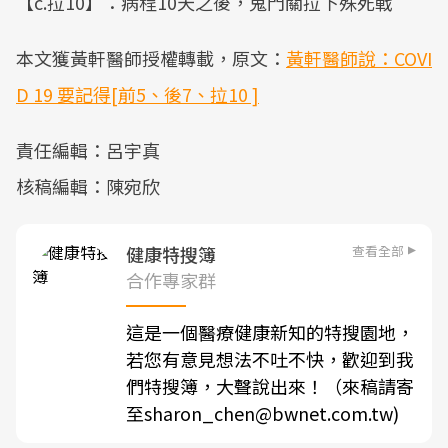
【c.拉10】：病程10天之後，鬼門關拉下殊死戰
本文獲黃軒醫師授權轉載，原文：
黃軒醫師說：COVI
D 19 要記得[前5、後7、拉10 ]
責任編輯：呂宇真
核稿編輯：陳宛欣
查看全部
健康特搜簿
合作專家群
這是一個醫療健康新知的特搜園地，
若您有意見想法不吐不快，歡迎到我
們特搜簿，大聲說出來！（來稿請寄
至sharon_chen@bwnet.com.tw)