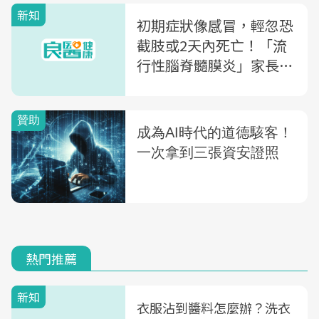
新知
初期症狀像感冒，輕忽恐
截肢或2天內死亡！「流
行性腦脊髓膜炎」家長風
險高800倍！6招自保
熱門推薦
新知
衣服沾到醬料怎麼辦？洗衣