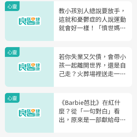
心靈
教小孩別人總說要放手，
這就和憂鬱症的人說運動
就會好一樣！「憤世媽
媽」悟出的人生課：媽媽
為何需要一個講垃圾話的
心靈
地方
若你失業又欠債，會帶小
孩一起離開世界，還是自
己走？火葬場裡送走一對
母女，給接體員的省思
心靈
《Barbie芭比》在紅什
麼？從「一句對白」看
出，原來是一部獻給母親
的電影