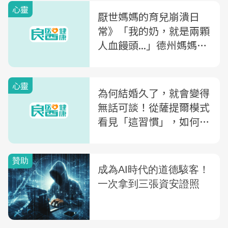
心靈
厭世媽媽的育兒崩潰日
常》「我的奶，就是兩顆
人血饅頭...」德州媽媽的
厭世媽咪梗圖集：到底為
什麼要生小孩？
心靈
為何結婚久了，就會變得
無話可談！從薩提爾模式
看見「這習慣」，如何毀
掉你的婚姻