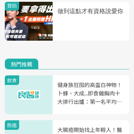
熱門推薦
飲食
健身族狂囤的高蛋白神物！
卜蜂、大成...即食雞胸肉十
大排行出爐：第一名平均一
片不到50元
防癌
大腸癌開始找上年輕人！醫