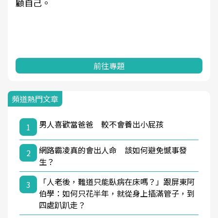
顧自己。
前往專題
頻道熱門文章
男人喜歡當爸爸 較不會養出小屁孩
1
網路霸凌真的會出人命 該如何避免憾事發
2
生？
「人老後，難道只能臥病在床嗎？」跟屏東阿
3
伯學：如何只花半年，就從身上插滿管子，到
四處趴趴走？