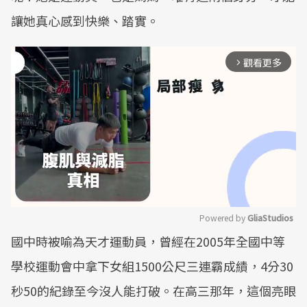
讓她真心感到快樂、踏實。
觀看更多
arrow_forward_ios
Powered by 
GliaStudios
國中時被喻為天才運動員，曾經在2005年全國中等
Mute
學校運動會中拿下女組1500公尺三連霸成績，4分30
秒50的紀錄至今沒人能打破。在高三那年，這個亮眼