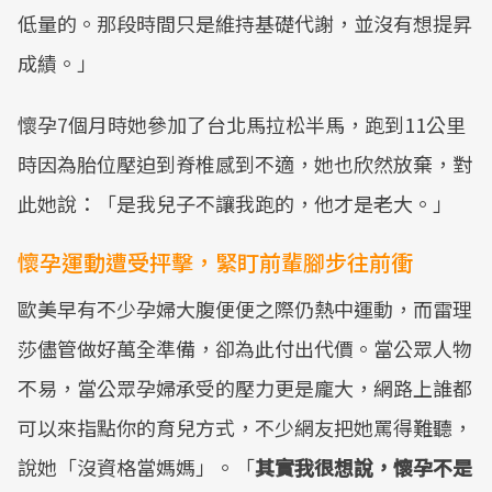
低量的。那段時間只是維持基礎代謝，並沒有想提昇
成績。」
懷孕7個月時她參加了台北馬拉松半馬，跑到11公里
時因為胎位壓迫到脊椎感到不適，她也欣然放棄，對
此她說：「是我兒子不讓我跑的，他才是老大。」
懷孕運動遭受抨擊，緊盯前輩腳步往前衝
歐美早有不少孕婦大腹便便之際仍熱中運動，而雷理
莎儘管做好萬全準備，卻為此付出代價。當公眾人物
不易，當公眾孕婦承受的壓力更是龐大，網路上誰都
可以來指點你的育兒方式，不少網友把她罵得難聽，
說她「沒資格當媽媽」。「
其實我很想說，懷孕不是