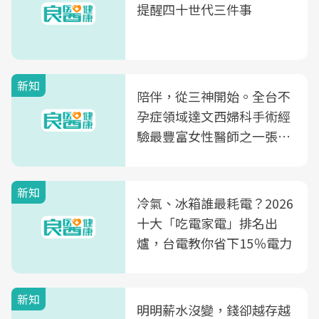
提醒四十世代三件事
新知
陪伴，從三神開始。全台不
孕症領域達文西婦科手術經
驗最豐富女性醫師之一張永
玲領軍，打造全台首創「生
殖銀行概念形象館」，攜手
新知
光田醫院建構360度女性健
冷氣、冰箱誰最耗電？2026
康照護生態圈
十大「吃電家電」排名出
爐，台電教你省下15％電力
新知
明明薪水沒變，錢卻越存越