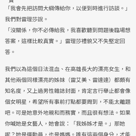
「我會先把訪問大綱傳給你，以便到時進行訪談。」
我們對雷理莎說。
「沒關係，你不必傳給我，我喜歡聽到問題後臨場想
答案，這樣比較真實。」雷理莎禮貌又不失堅定回
答。
我們以為這個日法混血、在高雄長大的漂亮女生，和
其他兩個同樣漂亮的姊妹（雷艾美、雷達達）都頗有
知名度，又上過男性雜誌封面，肯定言行舉止都會像
個女明星，希望所有事前打點都要周到，不能太離題
吧。可是她意外地親和而務實，而且很有想法。如果
你喊她是女藝人，她會說：「我姊姊才是。」那她
呢？她是運動員，也是媽媽。唯有這兩個身分，才能