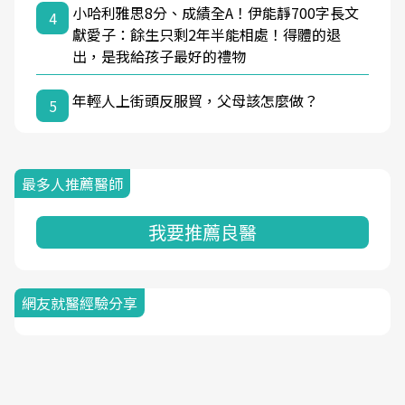
小哈利雅思8分、成績全A！伊能靜700字長文
4
獻愛子：餘生只剩2年半能相處！得體的退
出，是我給孩子最好的禮物
年輕人上街頭反服貿，父母該怎麼做？
5
最多人推薦醫師
我要推薦良醫
網友就醫經驗分享