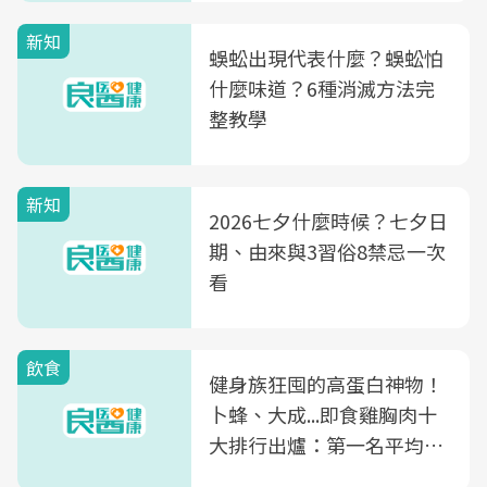
新知
蜈蚣出現代表什麼？蜈蚣怕
什麼味道？6種消滅方法完
整教學
新知
2026七夕什麼時候？七夕日
期、由來與3習俗8禁忌一次
看
飲食
健身族狂囤的高蛋白神物！
卜蜂、大成...即食雞胸肉十
大排行出爐：第一名平均一
片不到50元