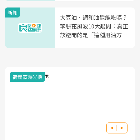
新知
大豆油、調和油還能吃嗎？
苯駢芘風波10大疑問：真正
該避開的是「這種用油方
式」
荷爾蒙時光機