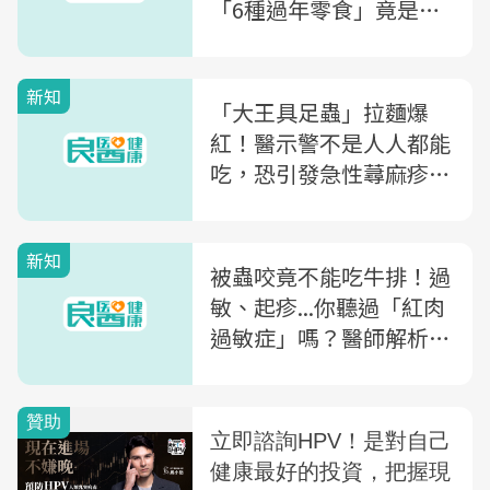
「6種過年零食」竟是過
敏地雷，營養師一次盤點
新知
「大王具足蟲」拉麵爆
紅！醫示警不是人人都能
吃，恐引發急性蕁麻疹，
教你3招舒緩
新知
被蟲咬竟不能吃牛排！過
敏、起疹...你聽過「紅肉
過敏症」嗎？醫師解析：
原因、症狀、預防方法