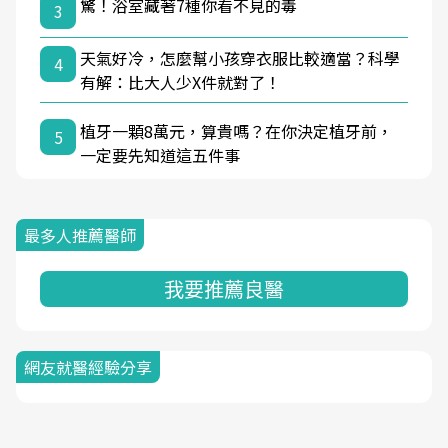
驚！浴室藏著7種你看不見的毒
3
天氣好冷，怎麼幫小孩穿衣服比較適當？科學
4
有解：比大人少X件就對了！
植牙一顆8萬元，算貴嗎？在你決定植牙前，
5
一定要先知道這五件事
最多人推薦醫師
我要推薦良醫
網友就醫經驗分享