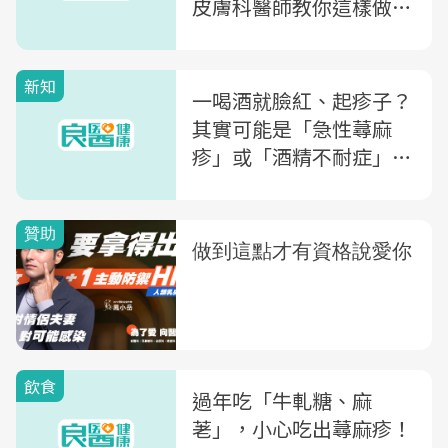
皮膚科醫師教你這樣做不
復發
新知
一喝酒就臉紅、起疹子？
其實可能是「急性蕁麻
疹」或「酒精不耐症」！
教你2招自我檢測
飲食
過年吃「牛軋糖、麻
荖」，小心吃出蕁麻疹！