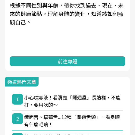
根據不同性別與年齡，帶你找到過去、現在、未
來的健康節點，理解身體的變化，知道該如何照
顧自己。
前往專題
頻道熱門文章
小心噴毒液！看清楚「隱翅蟲」長這樣，不能
1
打，要用吹的～
鏡面舌、草莓舌...12種「問題舌頭」，看身體
2
有什麼毛病！