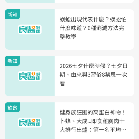
新知
蜈蚣出現代表什麼？蜈蚣怕
什麼味道？6種消滅方法完
整教學
新知
2026七夕什麼時候？七夕日
期、由來與3習俗8禁忌一次
看
飲食
健身族狂囤的高蛋白神物！
卜蜂、大成...即食雞胸肉十
大排行出爐：第一名平均一
片不到50元