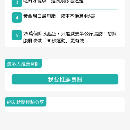
吃對才健康 進食順序看這邊
3
黃金周日最甩脂 減重不倦怠4秘訣
4
25萬個仰臥起坐，只能減去半公斤脂肪！想練
5
腹肌改做「90秒運動」更有效
最多人推薦醫師
我要推薦良醫
網友就醫經驗分享