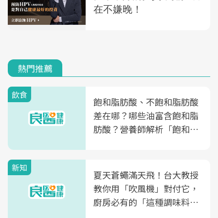
熱門推薦
飲食
飽和脂肪酸、不飽和脂肪酸
差在哪？哪些油富含飽和脂
肪酸？營養師解析「飽和脂
肪酸」的優缺點、建議攝取
量
新知
夏天蒼蠅滿天飛！台大教授
教你用「吹風機」對付它，
廚房必有的「這種調味料」
竟是蒼蠅剋星～