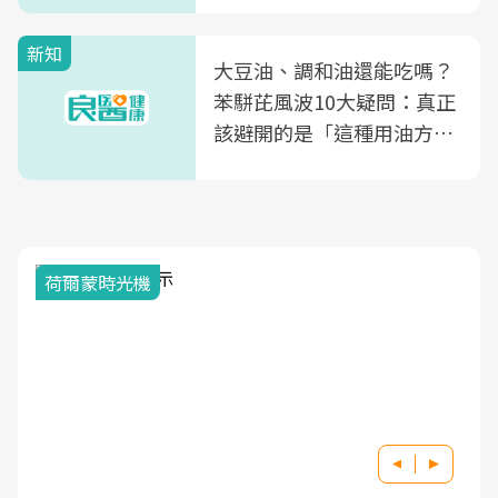
新知
大豆油、調和油還能吃嗎？
苯駢芘風波10大疑問：真正
該避開的是「這種用油方
式」
荷爾蒙時光機