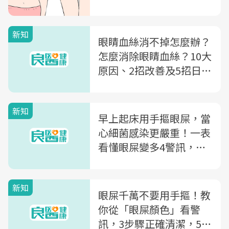
新知
眼睛血絲消不掉怎麼辦？
怎麼消除眼睛血絲？10大
原因、2招改善及5招日常
保養一次看
新知
早上起床用手摳眼屎，當
心細菌感染更嚴重！一表
看懂眼屎變多4警訊，常
看手機要注意
新知
眼屎千萬不要用手摳！教
你從「眼屎顏色」看警
訊，3步驟正確清潔，5方