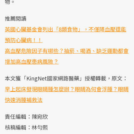
物。
推薦閱讀
英國心臟基金會列出「8類食物」，不僅降血壓還能
預防心臟病！！
高血壓危險因子有哪些？抽菸、喝酒、缺乏運動都會
增加高血壓患病風險？
本文獲「KingNet國家網路醫藥」授權轉載，原文：
早上起床發現眼睛腫怎麼辦？眼睛為何會浮腫？眼睛
快速消腫補救法
責任編輯：陳宛欣
核稿編輯：林勻熙