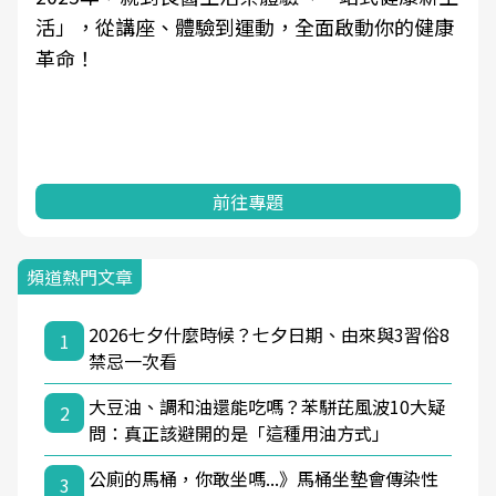
活」，從講座、體驗到運動，全面啟動你的健康
革命！
前往專題
頻道熱門文章
2026七夕什麼時候？七夕日期、由來與3習俗8
1
禁忌一次看
大豆油、調和油還能吃嗎？苯駢芘風波10大疑
2
問：真正該避開的是「這種用油方式」
公廁的馬桶，你敢坐嗎...》馬桶坐墊會傳染性
3