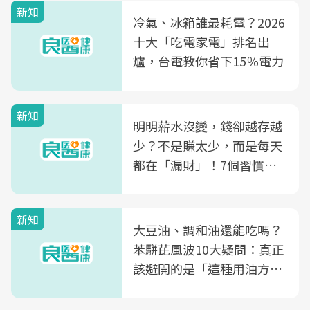
新知
冷氣、冰箱誰最耗電？2026
十大「吃電家電」排名出
爐，台電教你省下15％電力
新知
明明薪水沒變，錢卻越存越
少？不是賺太少，而是每天
都在「漏財」！7個習慣一
次看
新知
大豆油、調和油還能吃嗎？
苯駢芘風波10大疑問：真正
該避開的是「這種用油方
式」