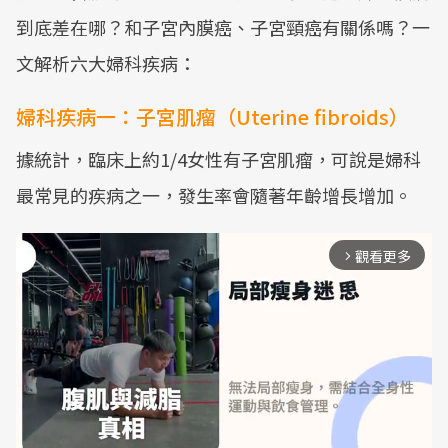
到底差在哪？和子宮內膜癌、子宮頸癌有關係嗎？一
文解析六大婦科疾病：
婦科疾病一：子宮肌瘤（Uterine fibroids）
據統計，臨床上約1/4女性有子宮肌瘤，可說是婦科
最常見的疾病之一，發生率會隨著年齡增長增加。
觀看更多
arrow_forward_ios