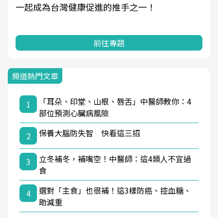
一起成為台灣健康促進的推手之一！
前往專題
頻道熱門文章
「耳朵、印堂、山根、唇舌」中醫師教你：4
1
部位預測心臟病風險
保養大腦防失智 快看這三招
2
立冬補冬，補嘴空！中醫師：這4類人不宜過
3
食
選對「主食」也很補！這3樣防癌、控血糖、
4
助減重