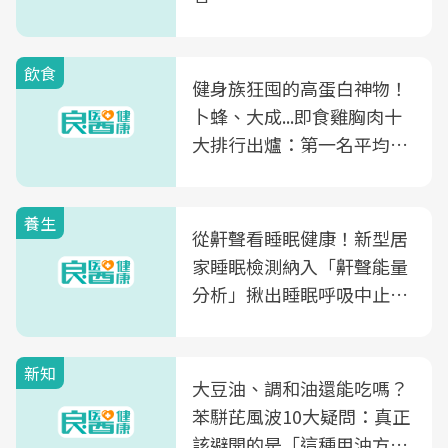
飲食
健身族狂囤的高蛋白神物！
卜蜂、大成...即食雞胸肉十
大排行出爐：第一名平均一
片不到50元
養生
從鼾聲看睡眠健康！新型居
家睡眠檢測納入「鼾聲能量
分析」揪出睡眠呼吸中止症
風險
新知
大豆油、調和油還能吃嗎？
苯駢芘風波10大疑問：真正
該避開的是「這種用油方