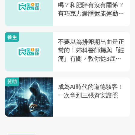
嗎？和肥胖有沒有關係？
有巧克力囊腫還能運動
嗎？有什麼飲食禁忌？小
心這4類人是高危險群
養生
不要以為排卵期出血是正
常的！婦科醫師揭與「經
痛」有關，教你從3症狀
判斷