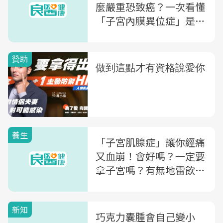
麼嚴重恐致癌？一次看懂
「子宮內膜異位症」是什
麼
養生
「子宮肌腺症」讓你經痛
又血崩！會好嗎？一定要
拿子宮嗎？有無地雷飲
食？9大QA一次看
新知
巧克力囊腫會自己變小