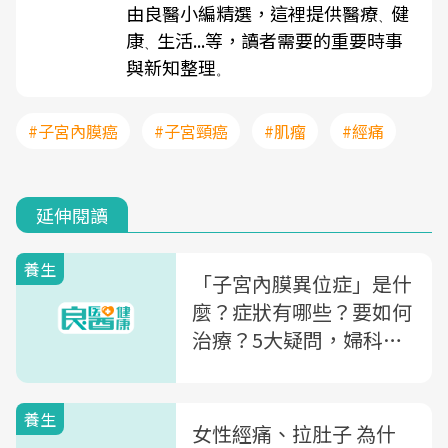
由良醫小編精選，這裡提供醫療
健
、
康
生活...等，讀者需要的重要時事
、
與新知整理
。
#子宮內膜癌
#子宮頸癌
#肌瘤
#經痛
延伸閱讀
養生
「子宮內膜異位症」是什
麼？症狀有哪些？要如何
治療？5大疑問，婦科醫
師一次解析
養生
女性經痛、拉肚子 為什