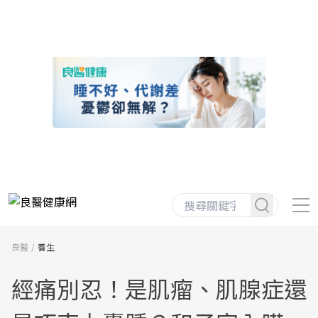
良醫
養生
經痛別忍！是肌瘤、肌腺症還