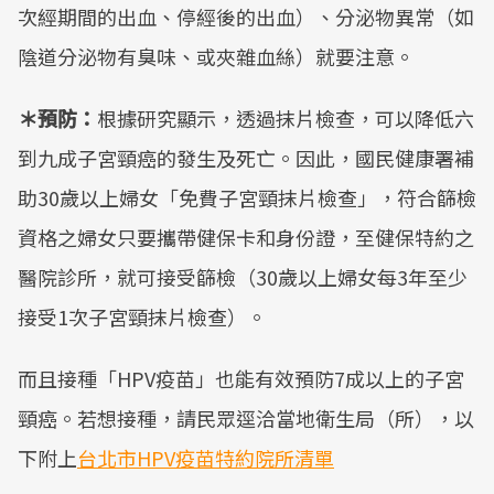
次經期間的出血、停經後的出血）、分泌物異常（如
陰道分泌物有臭味、或夾雜血絲）就要注意。
＊預防：
根據研究顯示，透過抹片檢查，可以降低六
到九成子宮頸癌的發生及死亡。因此，國民健康署補
助30歲以上婦女「免費子宮頸抹片檢查」，符合篩檢
資格之婦女只要攜帶健保卡和身份證，至健保特約之
醫院診所，就可接受篩檢（30歲以上婦女每3年至少
接受1次子宮頸抹片檢查）。
而且接種「HPV疫苗」也能有效預防7成以上的子宮
頸癌。若想接種，請民眾逕洽當地衛生局（所），以
下附上
台北市HPV疫苗特約院所清單