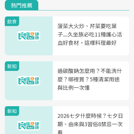
熱門推薦
飲食
菠菜大火炒、芹菜要吃葉
子....久坐族必吃11種護心活
血好食材，這樣料理最好
新知
過碳酸鈉怎麼用？不能洗什
麼？哪裡買？5種清潔用途
與比例一次懂
新知
2026七夕什麼時候？七夕日
期、由來與3習俗8禁忌一次
看