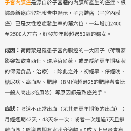
子宮內膜癌
是源自於子宮體的內膜所產生的癌症。根
據最新癌症登記報告中顯示，子宮體癌（子宮內膜
癌）已是女性癌症發生率的第六位，一年增加2400
至2500人左右，好發於年齡超過50歲的婦女。
成因：
荷爾蒙是罹患子宮內膜癌的一大因子（荷爾蒙
影響如飲食西化、環境荷爾蒙，或是緩解更年期症狀
的保健食品、治療），除此之外，初經早、停經晚、
糖尿病、高血壓、肥胖（BMI值超過25的肥胖者會比
一般人高出3倍風險）等原因都是致癌兇手。
症狀：
陰道不正常出血（尤其是更年期後的出血）；
月經週期42天、43天來一次，或者一次超過7天且摻
雜血塊；陰道長期有水狀分泌物。9成以上患者會有