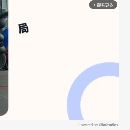
觀看更多
arrow_forward_ios
Powered by 
GliaStudios