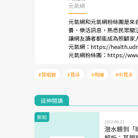
元氣網
元氣網和元氣網粉絲團是來
養、樂活訊息，熟悉民眾關
讓網友讀者都能成為照顧家
元氣網：
https://health.ud
元氣網粉絲團：
https://ww
#耳咽管
#耳朵
#飛機
#中耳炎
延伸閱讀
新知
2022-08-23
潛水聽到「
解析：耳膜