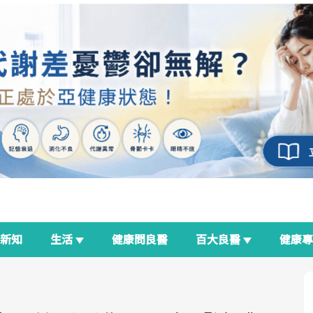
新知
生活
健康問良醫
百大良醫
健康
良醫生活祭
我與健康韌性的距離