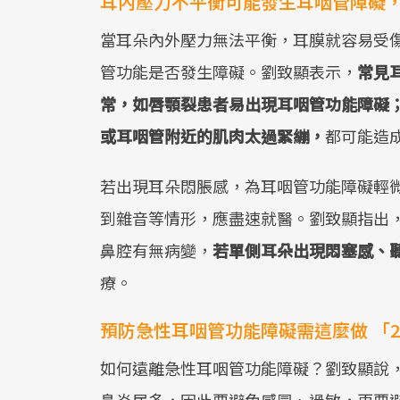
耳內壓力不平衡可能發生耳咽管障礙，
當耳朵內外壓力無法平衡，耳膜就容易受
管功能是否發生障礙。劉致顯表示，
常見
常，如唇顎裂患者易出現耳咽管功能障礙
或耳咽管附近的肌肉太過緊繃，
都可能造
若出現耳朵悶脹感，為耳咽管功能障礙輕
到雜音等情形，應盡速就醫。劉致顯指出
鼻腔有無病變，
若單側耳朵出現悶塞感、
療。
預防急性耳咽管功能障礙需這麼做 「
如何遠離急性耳咽管功能障礙？劉致顯說