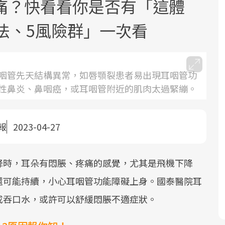
痛？快看看你是否有「這體
法、5風險群」一次看
咽管先天結構異常，如唇顎裂患者易出現耳咽管功
性鼻炎、鼻咽癌，或耳咽管附近的肌肉太過緊繃。
面對超高齡社會的浪潮，台灣正在快速
2025年，就到良醫生活祭體驗「一站式
良醫健康網從「換季的身體變化」出
邁向「健康照護」的新時代。隨著國家
健康新生活」，從講座、體驗到運動，
發，透過醫學觀點與日常感受的對話，
政策如「健康台灣推動委員會」與「長
全面啟動你的健康革命！
建立對亞健康的認知，進而引導實際的
報
2023-04-27
照3.0」的推進，「預防醫學」已成全民
改善行動。
關注的核心議題。然而，健檢不只是醫
降時，耳朵有悶脹、疼痛的感覺，尤其是飛機下降
療院所的服務，更是民眾了解自身健康
狀況、啟動健康管理的重要起點。
還可能持續，小心耳咽管功能障礙上身。國泰醫院耳
或吞口水，或許可以舒緩悶脹不適症狀。
前往專題
前往專題
前往專題