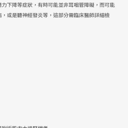
聽力下降等症狀，有時可能並非耳咽管障礙，而可能
Mute
病，或是聽神經發炎等，這部分需臨床醫師詳細檢
。
管附近肌肉太過緊繃者