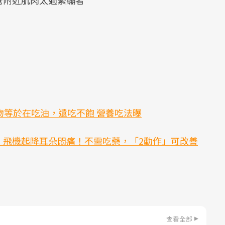
物等於在吃油，還吃不飽 營養吃法曝
、飛機起降耳朵悶痛！不需吃藥，「2動作」可改善
查看全部