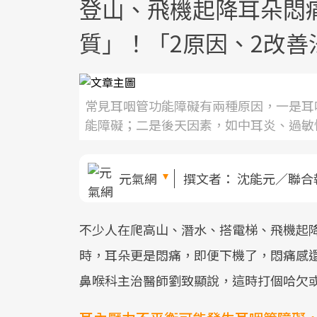
登山、飛機起降耳朵悶
質」！「2原因、2改善
常見耳咽管功能障礙有兩種原因，一是耳
能障礙；二是後天因素，如中耳炎、過敏
元氣網
撰文者：
沈能元／聯合
不少人在爬高山、潛水、搭電梯、飛機起
時，耳朵更是悶痛，即便下機了，悶痛感
鼻喉科主治醫師劉致顯說，這時打個哈欠