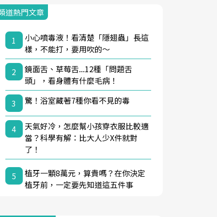
頻道熱門文章
小心噴毒液！看清楚「隱翅蟲」長這
1
樣，不能打，要用吹的～
鏡面舌、草莓舌...12種「問題舌
2
頭」，看身體有什麼毛病！
驚！浴室藏著7種你看不見的毒
3
天氣好冷，怎麼幫小孩穿衣服比較適
4
當？科學有解：比大人少X件就對
了！
植牙一顆8萬元，算貴嗎？在你決定
5
植牙前，一定要先知道這五件事