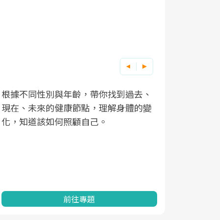
根據不同性別與年齡，帶你找到過去、
因應超高齡
現在、未來的健康節點，理解身體的變
「2025
化，知道該如何照顧自己。
康促進為目
民眾健康的
查、數據分
一起成為台
前往專題