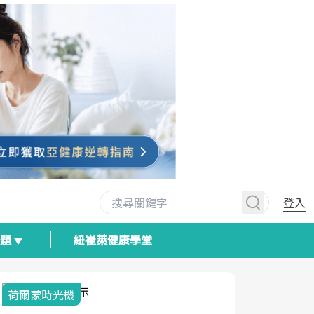
登入
專題
紐崔萊健康學堂
荷爾蒙時光機
2025健檢