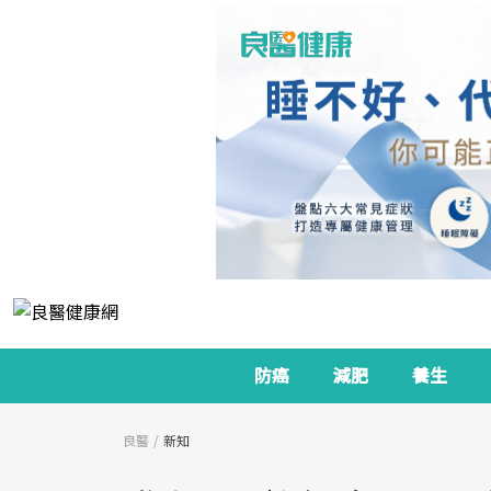
防癌
減肥
養生
良醫
新知