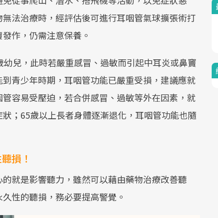
避免從事爬山、潛水、搭飛機等活動，以免症狀惡
物無法治療時，經評估後可進行耳咽管氣球擴張術打
覆發作，仍需注意保養。
歲幼兒，此時若嚴重感冒、過敏而引起中耳炎或鼻竇
能到青少年時期，耳咽管功能已嚴重受損，建議應就
咽管容易受壓迫，若合併感冒、過敏等外在因素，就
狀；65歲以上長者身體逐漸退化，耳咽管功能也隨
。
性聽損！
心的就是影響聽力，雖然可以藉由藥物治療改善聽
永久性的聽損，務必要提高警覺。