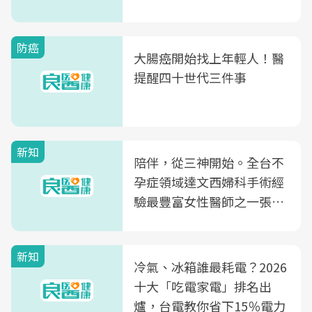
片不到50元
防癌
大腸癌開始找上年輕人！醫
提醒四十世代三件事
新知
陪伴，從三神開始。全台不
孕症領域達文西婦科手術經
驗最豐富女性醫師之一張永
玲領軍，打造全台首創「生
殖銀行概念形象館」，攜手
新知
光田醫院建構360度女性健
冷氣、冰箱誰最耗電？2026
康照護生態圈
十大「吃電家電」排名出
爐，台電教你省下15％電力