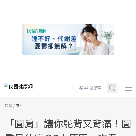
良醫
養生
「圓肩」讓你駝背又背痛！圓