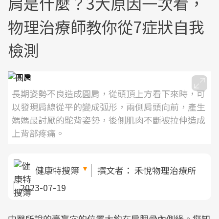
肩是什麼？3大原因一次看，
物理治療師教你從7症狀自我
檢測
長期姿勢不良造成圓肩，從頭頂上方看下來時，可
以發現肩線從平的變成弧形，兩側肩頭向前，產生
媽媽最討厭的駝背姿勢，後側肌肉不斷被拉伸造成
上背部疼痛。
健康特搜簿
撰文者：
禾悅物理治療所
2023-07-19
中醫所說的膏肓穴的位置大約在肩胛骨內側緣。您知