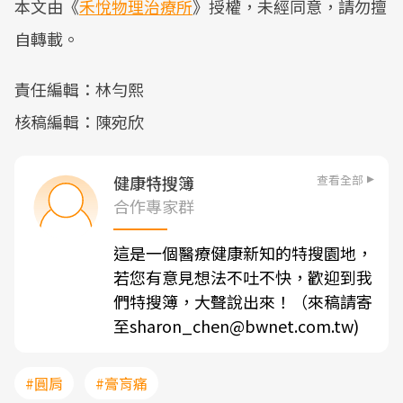
本文由《
禾悅物理治療所
》授權，未經同意，請勿擅
自轉載。
責任編輯：林勻熙
核稿編輯：陳宛欣
查看全部
健康特搜簿
合作專家群
這是一個醫療健康新知的特搜園地，
若您有意見想法不吐不快，歡迎到我
們特搜簿，大聲說出來！（來稿請寄
至sharon_chen@bwnet.com.tw)
#圓肩
#膏肓痛