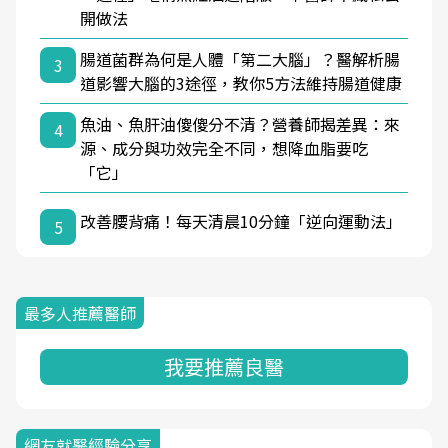
開做法
腸道菌群為何是人體「第二大腦」？醫解析腸
3
道影響大腦的3途徑，教你5方法維持腸道健康
魚油、魚肝油傻傻分不清？營養師揭差異：來
4
源、成分與功效完全不同，想降血脂要吃
「它」
改善腰背痛！每天清晨10分鐘「逆向運動法」
5
最多人推薦醫師
我要推薦良醫
網友就醫經驗分享