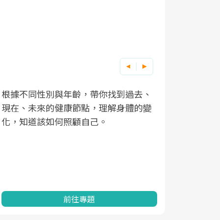
根據不同性別與年齡，帶你找到過去、
因應超高齡
現在、未來的健康節點，理解身體的變
「2025
化，知道該如何照顧自己。
康促進為目
民眾健康的
查、數據分
一起成為台
前往專題