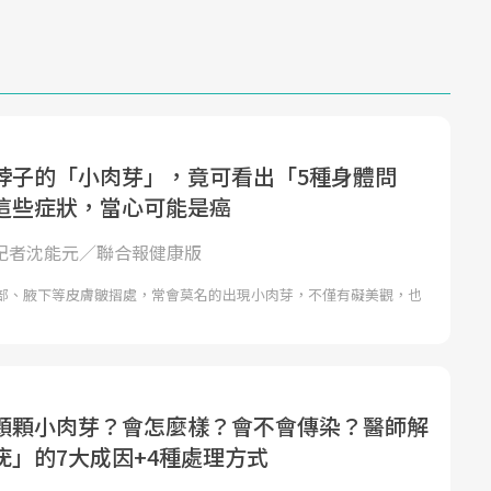
脖子的「小肉芽」，竟可看出「5種身體問
這些症狀，當心可能是癌
| 記者沈能元／聯合報健康版
部、腋下等皮膚皺摺處，常會莫名的出現小肉芽，不僅有礙美觀，也
顆顆小肉芽？會怎麼樣？會不會傳染？醫師解
疣」的7大成因+4種處理方式