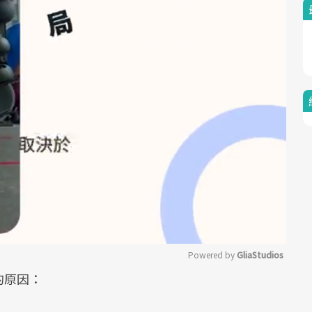
Powered by 
GliaStudios
的原因：
Mute