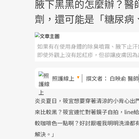
腋下黑黑的怎麼辦？醫
劑，還可能是「糖尿病
如果有在使用身體的除臭噴霧、腋下止汗
即使外觀上沒有起紅疹，但卻讓皮膚因為
照護線上
撰文者：
白映俞 醫師
炎炎夏日，筱宜想要穿著清涼的小背心出
來比較黑？筱宜連忙對著鏡子自拍，lin
較咖啡色一點啊？好討厭喔我明明洗澡都
解決。」