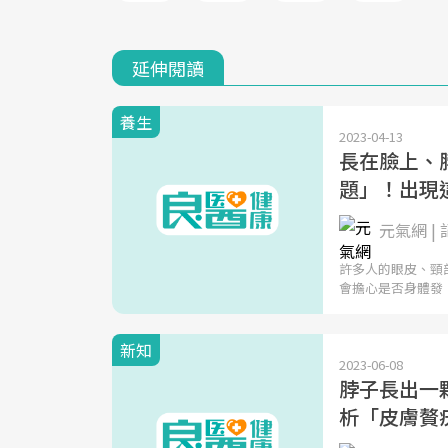
延伸閱讀
養生
2023-04-13
長在臉上、
題」！出現
元氣網 
許多人的眼皮、頸
會擔心是否身體發
新知
2023-06-08
脖子長出一
析「皮膚贅