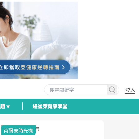
登入
專題
紐崔萊健康學堂
荷爾蒙時光機
2025健檢