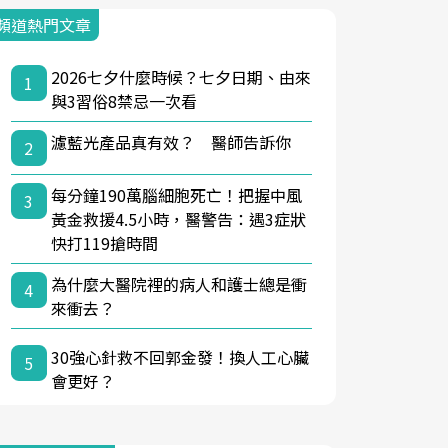
頻道熱門文章
2026七夕什麼時候？七夕日期、由來
1
與3習俗8禁忌一次看
濾藍光產品真有效？ 醫師告訴你
2
每分鐘190萬腦細胞死亡！把握中風
3
黃金救援4.5小時，醫警告：遇3症狀
快打119搶時間
為什麼大醫院裡的病人和護士總是衝
4
來衝去？
30強心針救不回郭金發！換人工心臟
5
會更好？