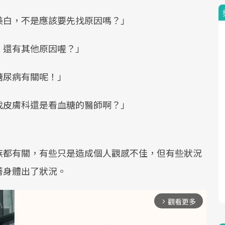
美白，不是應該要先找原因嗎？」
，還有其他原因喔？」
糖尿病有關呢！」
找皮膚科還是看血糖的醫師啊？」
族都有關，有些只是造成個人觀感不佳，但有些狀況
著身體出了狀況。
觀看更多
arrow_forward_ios