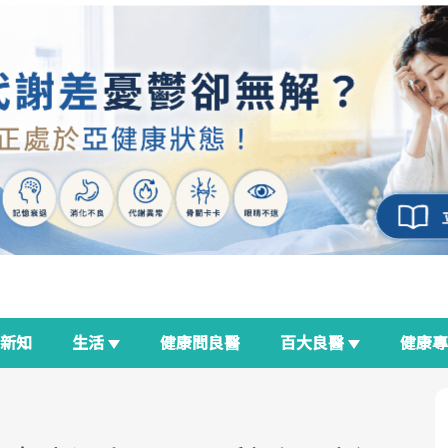
新知
生活
健康問良醫
百大良醫
健康
良醫生活祭
我與健康韌性的距離