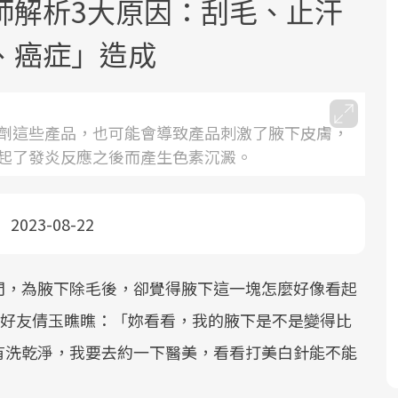
師解析3大原因：刮毛、止汗
、癌症」造成
劑這些產品，也可能會導致產品刺激了腋下皮膚，
起了發炎反應之後而產生色素沉澱。
面對超高齡社會的浪潮，台灣正在快速
2025年，就到良醫生活祭體驗「一站式
良醫健康網從「換季的身體變化」出
邁向「健康照護」的新時代。隨著國家
健康新生活」，從講座、體驗到運動，
發，透過醫學觀點與日常感受的對話，
政策如「健康台灣推動委員會」與「長
全面啟動你的健康革命！
建立對亞健康的認知，進而引導實際的
2023-08-22
照3.0」的推進，「預防醫學」已成全民
改善行動。
關注的核心議題。然而，健檢不只是醫
門，為腋下除毛後，卻覺得腋下這一塊怎麼好像看起
療院所的服務，更是民眾了解自身健康
狀況、啟動健康管理的重要起點。
e給好友倩玉瞧瞧：「妳看看，我的腋下是不是變得比
有洗乾淨，我要去約一下醫美，看看打美白針能不能
前往專題
前往專題
前往專題