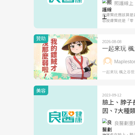
照護線上 
皮膚贅疣應該算是
容皮膚贅疣是「零
美容
2023-09-12
臉上、脖子
因、7大種
良醫劃重點
肉芽長在臉上、脖