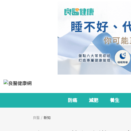
防癌
減肥
養生
良醫
新知