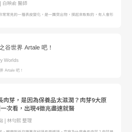
| 白映俞 醫師
非常常見的一種表皮變化，是一團突出物，摸起來軟軟的，有人會形
長肉芽，是因為保養品太滋潤？肉芽9大原
類一次看，出現4徵兆盡速就醫
 | 林勻熙 整理
子、眼周附近且隨著年紀增長而遞增，究竟為什麼會長肉芽？肉芽是