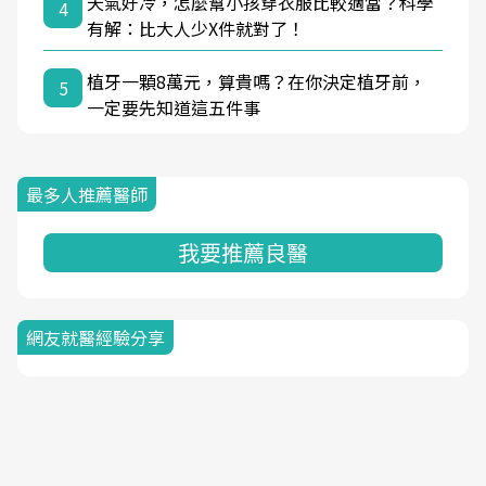
天氣好冷，怎麼幫小孩穿衣服比較適當？科學
4
有解：比大人少X件就對了！
植牙一顆8萬元，算貴嗎？在你決定植牙前，
5
一定要先知道這五件事
最多人推薦醫師
我要推薦良醫
網友就醫經驗分享