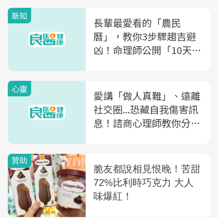
新知
長輩最愛看的「農民
曆」，教你3步驟趨吉避
凶！命理師公開「10天
干」的轉運妙招
心靈
愛講「做人真難」、遠離
社交圈...恐藏自我傷害訊
息！諮商心理師教你分辨
親友輕生警訊