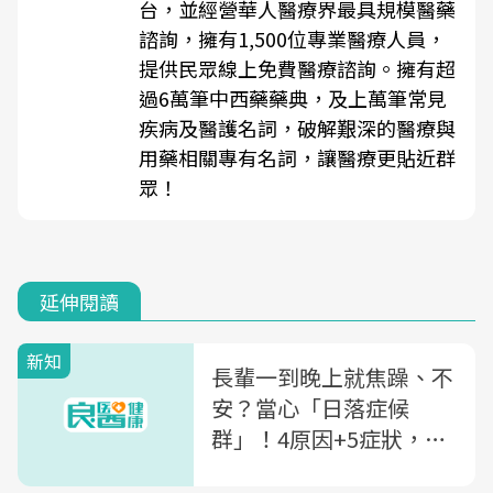
台，並經營華人醫療界最具規模醫藥
諮詢，擁有1,500位專業醫療人員，
提供民眾線上免費醫療諮詢。擁有超
過6萬筆中西藥藥典，及上萬筆常見
疾病及醫護名詞，破解艱深的醫療與
用藥相關專有名詞，讓醫療更貼近群
眾！
延伸閱讀
新知
長輩一到晚上就焦躁、不
安？當心「日落症候
群」！4原因+5症狀，醫
師一次解析