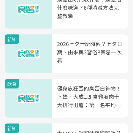
什麼味道？6種消滅方法完
整教學
新知
2026七夕什麼時候？七夕日
期、由來與3習俗8禁忌一次
看
飲食
健身族狂囤的高蛋白神物！
卜蜂、大成...即食雞胸肉十
大排行出爐：第一名平均一
片不到50元
新知
大豆油、調和油還能吃嗎？