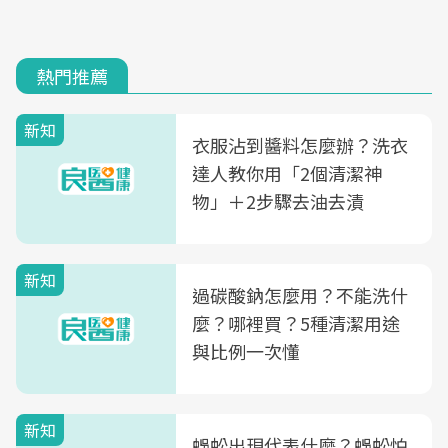
熱門推薦
新知
衣服沾到醬料怎麼辦？洗衣
達人教你用「2個清潔神
物」＋2步驟去油去漬
新知
過碳酸鈉怎麼用？不能洗什
麼？哪裡買？5種清潔用途
與比例一次懂
新知
蜈蚣出現代表什麼？蜈蚣怕