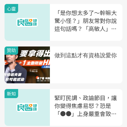
心靈
「是你想太多了～幹嘛大
驚小怪？」朋友常對你說
這句話嗎？「高敏人」4
大特徵：其實你超適合這
2種職業
新知
緊盯民調、政論節目，讓
你變得焦慮易怒？恐是
「●●」上身嚴重會致
命，醫授7大心法