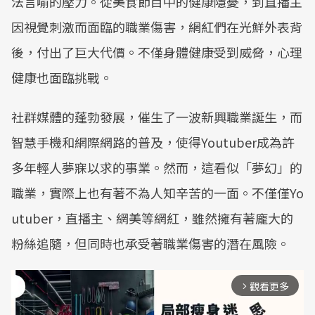
法言喻的壓力。從美食節目中的健康隱憂，到直播主
因視覺刺激而面臨的職業傷害，網紅們在光鮮外表背
後，付出了巨大代價。不僅身體健康受到威脅，心理
健康也面臨挑戰。
社群媒體的蓬勃發展，催生了一波新興職業誕生，而
智慧手機和網際網路的普及，使得Youtuber成為許
多年輕人夢寐以求的事業。然而，這看似「夢幻」的
職業，實際上也有著不為人知辛苦的一面。不僅僅Yo
utuber，直播主、網美等網紅，雖然擁有著龐大的
粉絲追隨，但同時也承受著職業傷害的潛在風險。
觀看更多
arrow_forward_ios