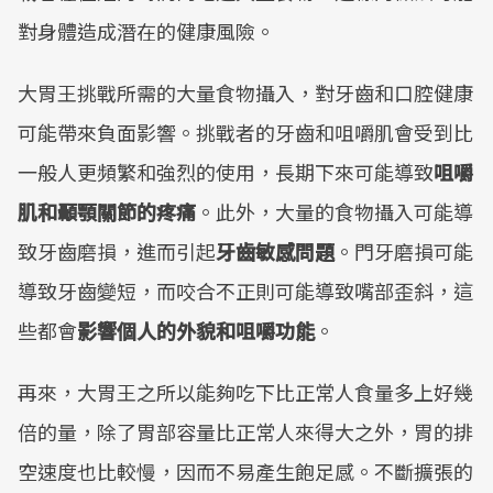
對身體造成潛在的健康風險。
大胃王挑戰所需的大量食物攝入，對牙齒和口腔健康
可能帶來負面影響。挑戰者的牙齒和咀嚼肌會受到比
一般人更頻繁和強烈的使用，長期下來可能導致
咀嚼
肌和顳顎關節的疼痛
。此外，大量的食物攝入可能導
致牙齒磨損，進而引起
牙齒敏感問題
。門牙磨損可能
導致牙齒變短，而咬合不正則可能導致嘴部歪斜，這
些都會
影響個人的外貌和咀嚼功能
。
再來，大胃王之所以能夠吃下比正常人食量多上好幾
倍的量，除了胃部容量比正常人來得大之外，胃的排
空速度也比較慢，因而不易產生飽足感。不斷擴張的