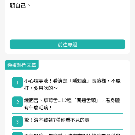
顧自己。
前往專題
頻道熱門文章
小心噴毒液！看清楚「隱翅蟲」長這樣，不能
1
打，要用吹的～
鏡面舌、草莓舌...12種「問題舌頭」，看身體
2
有什麼毛病！
驚！浴室藏著7種你看不見的毒
3