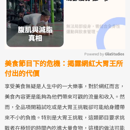
Powered by 
GliaStudios
美食節目下的危機：揭露網紅大胃王所
Mute
付出的代價
享受美食無疑是人生中的一大樂事，對於網紅而言，
美食內容更是能夠為他們帶來可觀的流量和收入。然
而，全品項開箱試吃或是大胃王挑戰卻可能給身體帶
來不小的負擔。特別是大胃王挑戰，這類節目要求挑
戰者在極短的時間內吃進大量食物，這樣的做法可能