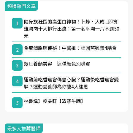
頻道熱門文章
健身族狂囤的高蛋白神物！卜蜂、大成...即食
1
雞胸肉十大排行出爐：第一名平均一片不到50
元
食療潤腸解便祕！中醫推：桂圓蒸雞蛋4膳食
2
銀耳養顏美容 這種顏色別購買
3
運動前吃香蕉會傷害心臟？運動後吃香蕉會變
4
胖？運動營養師為你破4大迷思
林書煒》極品軒【清蒸牛腩】
5
最多人推薦醫師