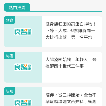
熱門推薦
飲食
健身族狂囤的高蛋白神物！
卜蜂、大成...即食雞胸肉十
大排行出爐：第一名平均一
片不到50元
防癌
大腸癌開始找上年輕人！醫
提醒四十世代三件事
新知
陪伴，從三神開始。全台不
孕症領域達文西婦科手術經