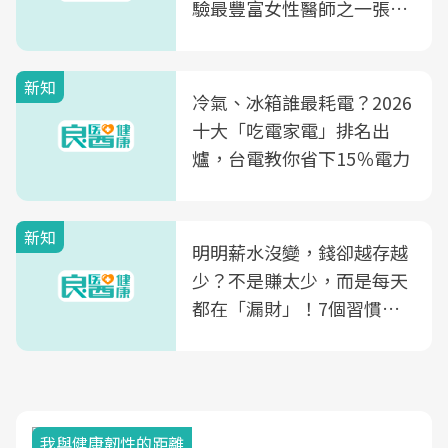
驗最豐富女性醫師之一張永
玲領軍，打造全台首創「生
殖銀行概念形象館」，攜手
新知
光田醫院建構360度女性健
冷氣、冰箱誰最耗電？2026
康照護生態圈
十大「吃電家電」排名出
爐，台電教你省下15％電力
新知
明明薪水沒變，錢卻越存越
少？不是賺太少，而是每天
都在「漏財」！7個習慣一
次看
我與健康韌性的距離