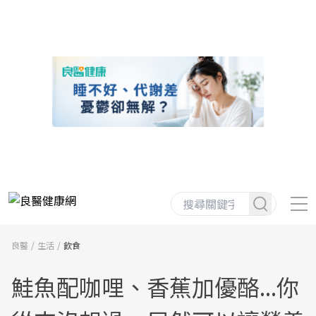
良醫
生活
飲食
鮭魚配咖哩、香蕉加優酪...你