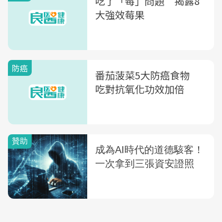
吃了「莓」問題 揭露8
大強效莓果
防癌
番茄菠菜5大防癌食物
吃對抗氧化功效加倍