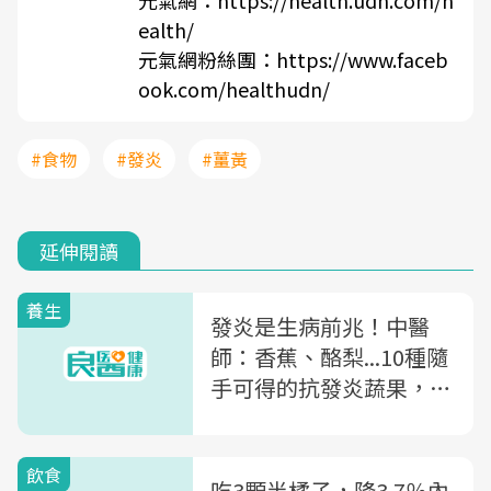
元氣網：
https://health.udn.com/h
ealth/
元氣網粉絲團：
https://www.faceb
ook.com/healthudn/
#食物
#發炎
#薑黃
延伸閱讀
養生
發炎是生病前兆！中醫
師：香蕉、酪梨...10種隨
手可得的抗發炎蔬果，你
一定要多吃
飲食
吃3顆半橘子，降3.7％內