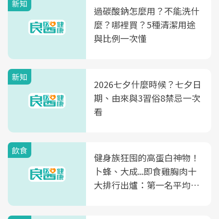
新知
過碳酸鈉怎麼用？不能洗什
麼？哪裡買？5種清潔用途
與比例一次懂
新知
2026七夕什麼時候？七夕日
期、由來與3習俗8禁忌一次
看
飲食
健身族狂囤的高蛋白神物！
卜蜂、大成...即食雞胸肉十
大排行出爐：第一名平均一
片不到50元