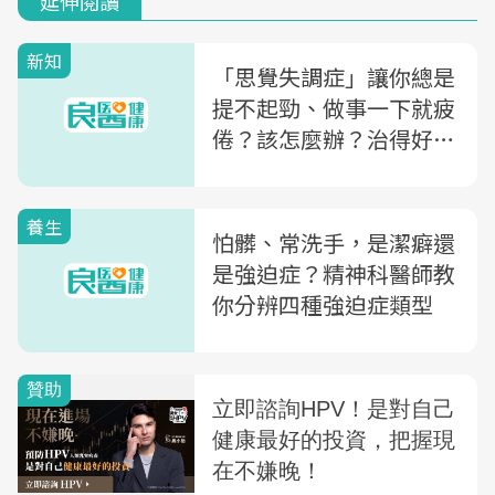
延伸閱讀
新知
「思覺失調症」讓你總是
提不起勁、做事一下就疲
倦？該怎麼辦？治得好
嗎？醫師揭「一張表」自
我診斷
養生
怕髒、常洗手，是潔癖還
是強迫症？精神科醫師教
你分辨四種強迫症類型