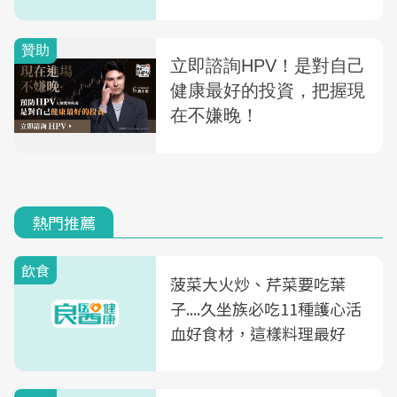
生
熱門推薦
飲食
菠菜大火炒、芹菜要吃葉
子....久坐族必吃11種護心活
血好食材，這樣料理最好