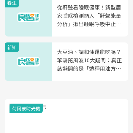
養生
從鼾聲看睡眠健康！新型居
家睡眠檢測納入「鼾聲能量
分析」揪出睡眠呼吸中止症
風險
新知
大豆油、調和油還能吃嗎？
苯駢芘風波10大疑問：真正
該避開的是「這種用油方
式」
荷爾蒙時光機