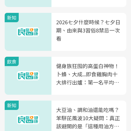
新知
2026七夕什麼時候？七夕日
期、由來與3習俗8禁忌一次
看
飲食
健身族狂囤的高蛋白神物！
卜蜂、大成...即食雞胸肉十
大排行出爐：第一名平均一
片不到50元
新知
大豆油、調和油還能吃嗎？
苯駢芘風波10大疑問：真正
該避開的是「這種用油方