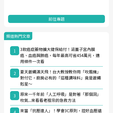
前往專題
頻道熱門文章
3款癌症藥物擴大健保給付！涵蓋子宮內膜
1
癌、血癌與肺癌，每年最高可省454萬元，適
用條件一次看
夏天蒼蠅滿天飛！台大教授教你用「吹風機」
2
對付它，廚房必有的「這種調味料」竟是蒼蠅
剋星～
原來一千年前「人工呼吸」是對著「那個洞」
3
吹氣...來看看老祖宗的急救方法
來當「抗壓達人」！學會3C原則，控好血壓遠
4