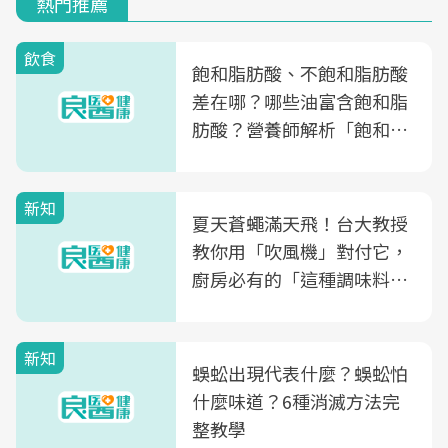
熱門推薦
飲食
飽和脂肪酸、不飽和脂肪酸
差在哪？哪些油富含飽和脂
肪酸？營養師解析「飽和脂
肪酸」的優缺點、建議攝取
量
新知
夏天蒼蠅滿天飛！台大教授
教你用「吹風機」對付它，
廚房必有的「這種調味料」
竟是蒼蠅剋星～
新知
蜈蚣出現代表什麼？蜈蚣怕
什麼味道？6種消滅方法完
整教學