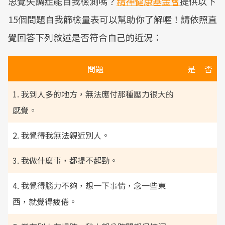
思覺失調症能自我檢測嗎？
精神健康基金會
提供以下
15個問題自我篩檢量表可以幫助你了解喔！請依照直
覺回答下列敘述是否符合自己的近況：
問題
是
否
1. 我到人多的地方，無法應付那種壓力很大的
感覺。
2. 我覺得我無法親近別人。
3. 我做什麼事，都提不起勁。
4. 我覺得腦力不夠，想一下事情，念一些東
西，就覺得疲倦。