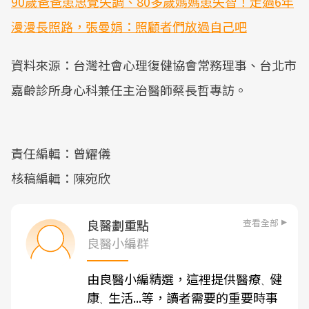
90歲爸爸患思覺失調、80多歲媽媽患失智！走過6年
漫漫長照路，張曼娟：照顧者們放過自己吧
資料來源：台灣社會心理復健協會常務理事、台北市
嘉齡診所身心科兼任主治醫師蔡長哲專訪。
責任編輯：曾耀儀
核稿編輯：陳宛欣
查看全部
良醫劃重點
良醫小編群
由良醫小編精選，這裡提供醫療
健
、
康
生活...等，讀者需要的重要時事
、