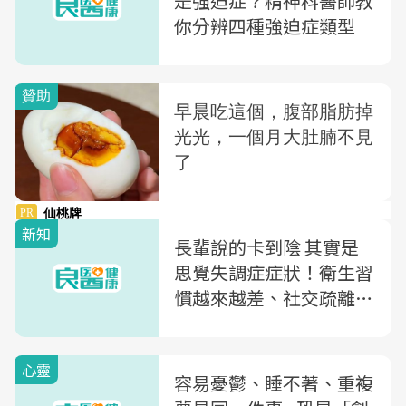
是強迫症？精神科醫師教
你分辨四種強迫症類型
新知
長輩說的卡到陰 其實是
思覺失調症症狀！衛生習
慣越來越差、社交疏離可
能是發病前兆
心靈
容易憂鬱、睡不著、重複