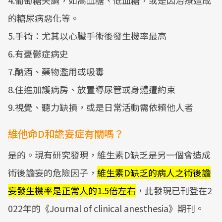
4.葡萄糖失調，如高血糖、低血糖，或是因治療造成
的糖尿病惡化等。
5.手術：尤其以心臟手術後發生機率最高
6.有憂鬱症病史
7.酗酒、藥物濫用或吸毒
8.住進加護病房、放置導尿管或身體遭約束
9.視覺、聽力缺損，或是日常活動需依賴他人者
維他命D和譫妄症有關嗎？
是的。現有研究發現，維生素D缺乏是另一個會造成
術後譫妄的危險因子，
維生素D缺乏的病人之術後譫
妄發生機率是正常人的1.5倍左右
，此發現已刊登在2
022年的《Journal of clinical anesthesia》期刊。