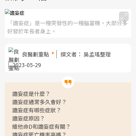
「譫妄症」是一種突發性的一種腦當機，大部分多
好發於年長者身上。
良醫劃重點
撰文者：
吳孟瑤整理
2023-05-29
譫妄症是什麼？
譫妄症通常多久會好？
譫妄症有哪些症狀？
譫妄症原因？
維他命D和譫妄症有關？
譫妄症死亡機率高嗎？