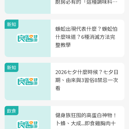
廚房必有的「這種調味料」
竟是蒼蠅剋星～
新知
蜈蚣出現代表什麼？蜈蚣怕
什麼味道？6種消滅方法完
整教學
新知
2026七夕什麼時候？七夕日
期、由來與3習俗8禁忌一次
看
飲食
健身族狂囤的高蛋白神物！
卜蜂、大成...即食雞胸肉十