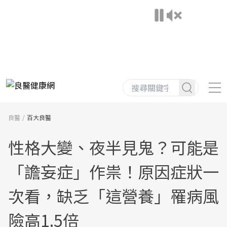
良醫
百大良醫
性格大變、夜半見鬼？可能是
「譫妄症」作祟！原因症狀一
次看，缺乏「這營養」罹病風
險高1.5倍