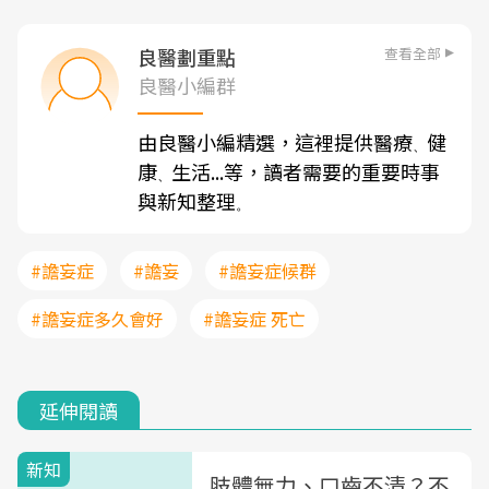
查看全部
良醫劃重點
良醫小編群
由良醫小編精選，這裡提供醫療
健
、
康
生活...等，讀者需要的重要時事
、
與新知整理
。
#譫妄症
#譫妄
#譫妄症候群
#譫妄症多久會好
#譫妄症 死亡
延伸閱讀
新知
肢體無力、口齒不清？不