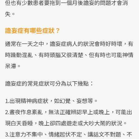
但也有少數患者要拖到一個月後譫妄的問題才會消
失。
譫妄症有哪些症狀？
通常在一天之中，譫妄症病人的狀況會時好時壞，有
時躁動混亂、有時頭腦又很清楚、但有時也可能神情
呆滯。
譫妄症的常見症狀可分為以下幾點：
1.出現精神病症狀，如幻覺、妄想等。
2.晝夜作息紊亂，無法正確辨認早上或晚上，可能出
現白天昏睡，晚上卻四處遊走或大吵大鬧的狀況。
3.注意力不集中、情緒起伏不定、講話文不對題、不