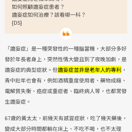
如何照顧譫妄症患者？
譫妄症如何治療？該看哪一科？
{DS}
「譫妄症」是一種突發性的一種腦當機，大部分多好
發於年長者身上，突然性情大變且到了夜晚加劇，是
譫妄症的典型症狀。但
譫妄症並非是老年人的專利
，
青中壯年也會有，例如酒精重度使用者、藥物成癮、
電解質失衡、癌症或重症者、臨終病人等，也都常發
生譫妄症。
67歲的黃太太，前幾天有感冒症狀，吃了幾天藥後，
變成大部分時間都躺在床上、不吃不喝，也不太理