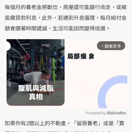
每個月的養老金將斷炊，房屋還可能銀行收走，或被
追繳貸款利息，此外，若遇到升息循環，每月給付金
額會隨著時間遞減，生活可能因而變得拮据。
觀看更多
arrow_forward_ios
Powered by 
GliaStudios
如果你有2間以上的不動產，「留房養老」或是「賣
Mute