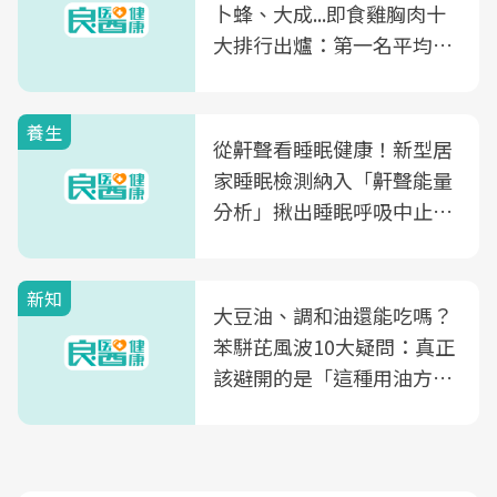
卜蜂、大成...即食雞胸肉十
大排行出爐：第一名平均一
片不到50元
養生
從鼾聲看睡眠健康！新型居
家睡眠檢測納入「鼾聲能量
分析」揪出睡眠呼吸中止症
風險
新知
大豆油、調和油還能吃嗎？
苯駢芘風波10大疑問：真正
該避開的是「這種用油方
式」