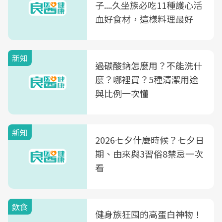
子....久坐族必吃11種護心活
血好食材，這樣料理最好
新知
過碳酸鈉怎麼用？不能洗什
麼？哪裡買？5種清潔用途
與比例一次懂
新知
2026七夕什麼時候？七夕日
期、由來與3習俗8禁忌一次
看
飲食
健身族狂囤的高蛋白神物！