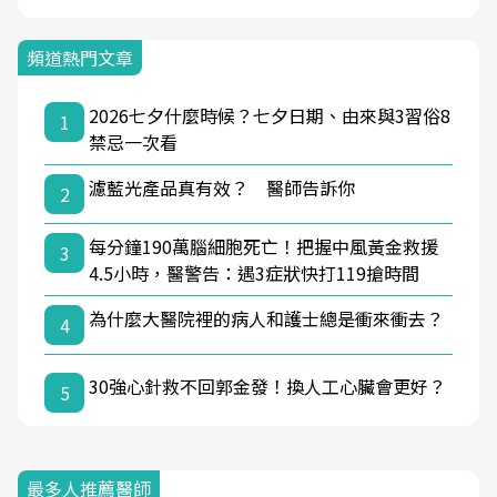
頻道熱門文章
2026七夕什麼時候？七夕日期、由來與3習俗8
1
禁忌一次看
濾藍光產品真有效？ 醫師告訴你
2
每分鐘190萬腦細胞死亡！把握中風黃金救援
3
4.5小時，醫警告：遇3症狀快打119搶時間
為什麼大醫院裡的病人和護士總是衝來衝去？
4
30強心針救不回郭金發！換人工心臟會更好？
5
最多人推薦醫師