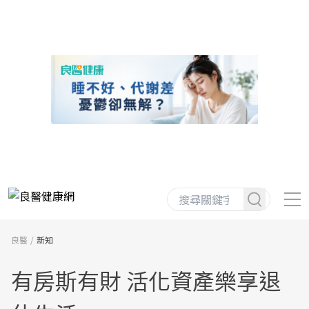
良醫
新知
有房斯有財 活化資產樂享退