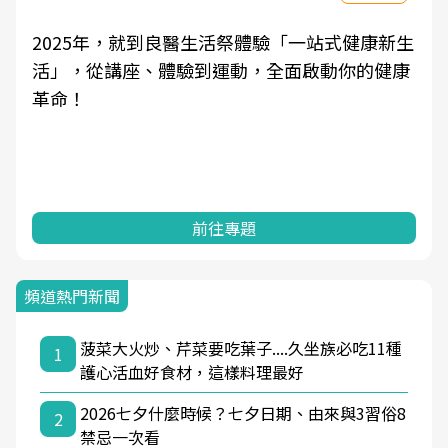
良醫健康網從「換季的身體變化」出發，透過醫
學觀點與日常感受的對話，建立對亞健康的認
知，進而引導實際的改善行動。
前往專題
頻道熱門新聞
菠菜大火炒、芹菜要吃葉子....久坐族必吃11種
1
護心活血好食材，這樣料理最好
2026七夕什麼時候？七夕日期、由來與3習俗8
2
禁忌一次看