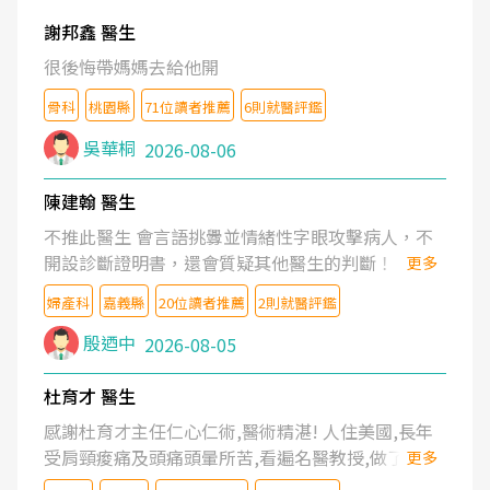
謝邦鑫 醫生
很後悔帶媽媽去給他開
骨科
桃園縣
71位讀者推薦
6則就醫評鑑
吳華桐
2026-08-06
陳建翰 醫生
不推此醫生 會言語挑釁並情緒性字眼攻擊病人，不
開設診斷證明書，還會質疑其他醫生的判斷！
更多
婦產科
嘉義縣
20位讀者推薦
2則就醫評鑑
殷迺中
2026-08-05
杜育才 醫生
感謝杜育才主任仁心仁術,醫術精湛! 人住美國,長年
受肩頸痠痛及頭痛頭暈所苦,看遍名醫教授,做了各種
更多
檢查,也嘗試過西醫打針,中醫針灸及物理徒手治療都