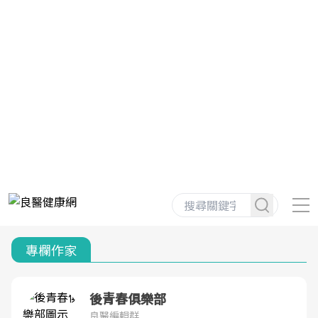
專欄作家
後青春俱樂部
良醫編輯群