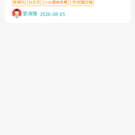
復健科
台北市
11位讀者推薦
7則就醫評鑑
沒有用,後來連吃到嗎啡類止痛藥都效果有限,只是壓
症狀,沒多久就痛起來,多年失眠嚴重影響生活品質.
劉淑媛
2026-08-05
台灣親友介紹忠孝醫院杜育才主任是頸頭症候群專
家,上網搜尋杜主任相關文章新聞跟網路評價之後,下
定決心飛回台北找杜醫師診治. 杜主任的乾針跟增生
治療真的很厲害,第一次乾針就覺得整個肩頸鬆開,回
家特別好睡,經過幾次治療,長年頑疾已經好了大半,杜
主任除了打針超厲害,還會一直交代要改善姿勢跟好
好做運動,看診態度親切溫暖,真的是不可多得的良醫,
大力推荐!