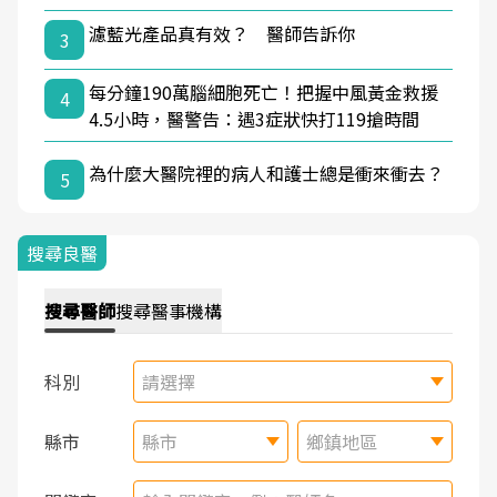
濾藍光產品真有效？ 醫師告訴你
3
每分鐘190萬腦細胞死亡！把握中風黃金救援
4
4.5小時，醫警告：遇3症狀快打119搶時間
為什麼大醫院裡的病人和護士總是衝來衝去？
5
搜尋良醫
搜尋
醫師
搜尋
醫事機構
科別
請選擇
縣市
縣市
鄉鎮地區