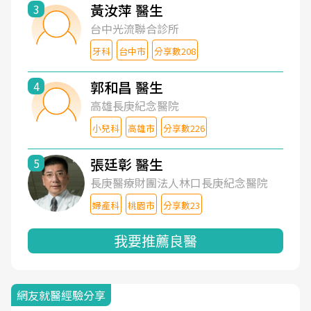
黃汝萍 醫生
3
台中光流聯合診所
牙科
台中市
分享數208
郭和昌 醫生
4
高雄長庚紀念醫院
小兒科
高雄市
分享數226
張廷彰 醫生
5
長庚醫療財團法人林口長庚紀念醫院
婦產科
桃園市
分享數23
我要推薦良醫
網友就醫經驗分享