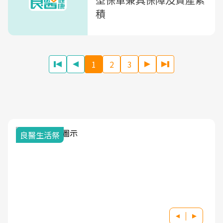
積
1
2
3
我與健康韌性的距離