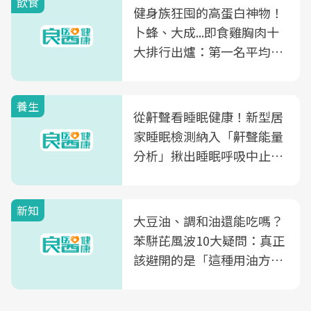
飲食
健身族狂囤的高蛋白神物！
卜蜂、大成...即食雞胸肉十
大排行出爐：第一名平均一
片不到50元
養生
從鼾聲看睡眠健康！新型居
家睡眠檢測納入「鼾聲能量
分析」揪出睡眠呼吸中止症
風險
新知
大豆油、調和油還能吃嗎？
苯駢芘風波10大疑問：真正
該避開的是「這種用油方
式」