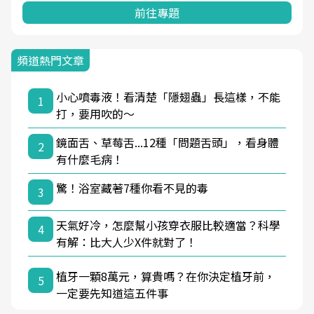
前往專題
頻道熱門文章
小心噴毒液！看清楚「隱翅蟲」長這樣，不能
1
打，要用吹的～
鏡面舌、草莓舌...12種「問題舌頭」，看身體
2
有什麼毛病！
驚！浴室藏著7種你看不見的毒
3
天氣好冷，怎麼幫小孩穿衣服比較適當？科學
4
有解：比大人少X件就對了！
植牙一顆8萬元，算貴嗎？在你決定植牙前，
5
一定要先知道這五件事