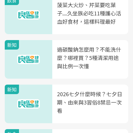
飲食
菠菜大火炒、芹菜要吃葉
子....久坐族必吃11種護心活
血好食材，這樣料理最好
新知
過碳酸鈉怎麼用？不能洗什
麼？哪裡買？5種清潔用途
與比例一次懂
新知
2026七夕什麼時候？七夕日
期、由來與3習俗8禁忌一次
看