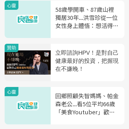
心靈
就怎麼回應你
58歲學開車、87歲山裡
獨居30年...洪雪珍從一位
女性身上體悟：想活得
好？得認識「健康壽命」
和「平均夀命」
心靈
回鄉照顧失智媽媽、帕金
森老公...看5位平均66歲
「美食Youtuber」歡樂
影片背後的辛酸故事