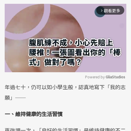
觀看更多
arrow_forward_ios
Powered by 
GliaStudios
年過七十，仍可以如小學生般，認真地寫下「我的志
Mute
願」──
一、維持健康的生活習慣
再強調一次，「良好的生活習慣」是維持健康的不二