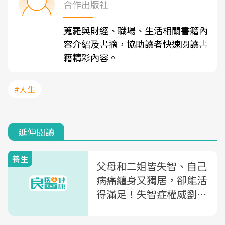
合作出版社
蒐羅與財經、職場、生活相關書籍內
容介紹及書摘，協助讀者快速閱讀書
籍精彩內容。
#人生
延伸閱讀
養生
父母和二姐皆失智、自己
病痛纏身又獨居，卻能活
得滿足！失智症權威劉秀
枝，73歲才領悟的一堂
課：你怎麼看待老年，它