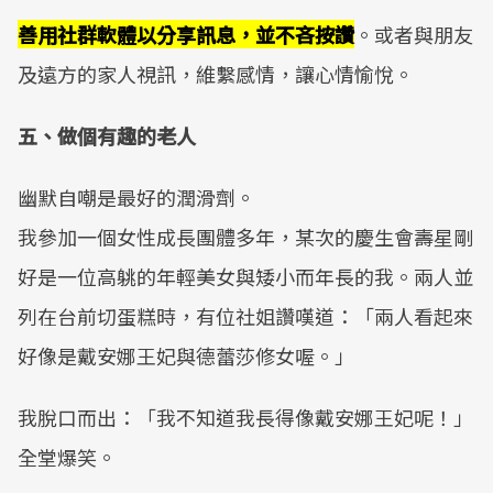
善用社群軟體以分享訊息，並不吝按讚
。或者與朋友
及遠方的家人視訊，維繫感情，讓心情愉悅。
五、做個有趣的老人
幽默自嘲是最好的潤滑劑。
我參加一個女性成長團體多年，某次的慶生會壽星剛
好是一位高䠷的年輕美女與矮小而年長的我。兩人並
列在台前切蛋糕時，有位社姐讚嘆道：「兩人看起來
好像是戴安娜王妃與德蕾莎修女喔。」
我脫口而出：「我不知道我長得像戴安娜王妃呢！」
全堂爆笑。