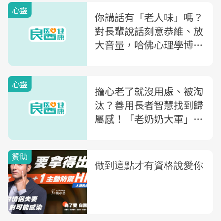
心靈
你講話有「老人味」嗎？
對長輩說話刻意恭維、放
大音量，哈佛心理學博士
「5觀念」教你越活越年
輕
心靈
擔心老了就沒用處、被淘
汰？善用長者智慧找到歸
屬感！「老奶奶大軍」用
「一把長凳」減少年齡歧
視和憂鬱