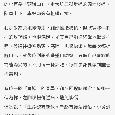
的小百岳「頭嵙山」，走大坑三號步道的圓木棧道，
陡直上下，幸好兩旁有粗繩可拉。
我步步為營地慢慢走，雖然無法攻頂，但欣賞夥伴們
拍的攻頂照，也很滿足。尤其自己沿途悠哉地取景拍
照，與過往遊客點頭、寒暄，也很快樂。我每次都提
醒自己，就像吃到飽的豐盛自助餐，只取自己喜歡的
或能消受的，不用每一樣都吃、每件事都要做到盡善
盡美啊。
有位一路「勇腳」的同學，卻在回程時踩空了最後一
個階梯，左腳踝扭傷腫痛，難免懊惱。
但她說：「生命總有起伏。幸虧有護法護佑，小災消