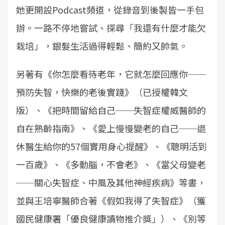
她更開設Podcast頻道，從錄音到後製皆一手包
辦。一路不停地嘗試、探尋「我還有什麼才能欠
栽培」，銀髮生活過得輕鬆、簡約又帥氣。
另著有《你怎麼看待老年，它就怎麼回應你──
預防失智，快樂的老後實踐》（已授權韓文
版）、《把時間留給自己──失智症權威醫師的
自在熟齡指南》、《愛上慢慢變老的自己──退
休醫生給你的57個實用身心提醒》、《聰明活到
一百歲》、《多動腦，不會老》、《當父母變老
──關心失智症、中風及其他神經疾病》等書，
並與王培寧醫師合著《假如我得了失智症》（獲
國民健康署「優良健康讀物推介獎」）、《別等