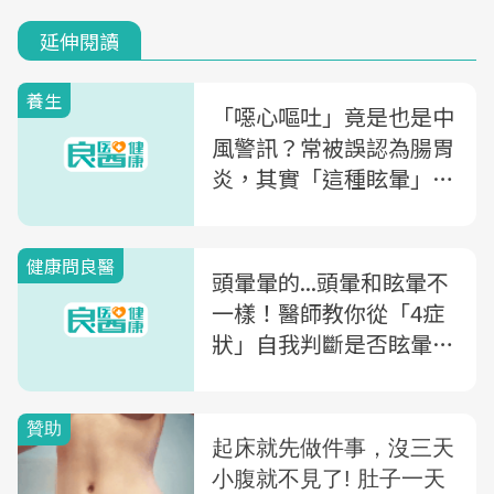
延伸閱讀
養生
「噁心嘔吐」竟是也是中
風警訊？常被誤認為腸胃
炎，其實「這種眩暈」是
中風前兆...醫師：伴隨
「3症狀」恐致命
健康問良醫
頭暈暈的...頭暈和眩暈不
一樣！醫師教你從「4症
狀」自我判斷是否眩暈、
4大舒緩方法