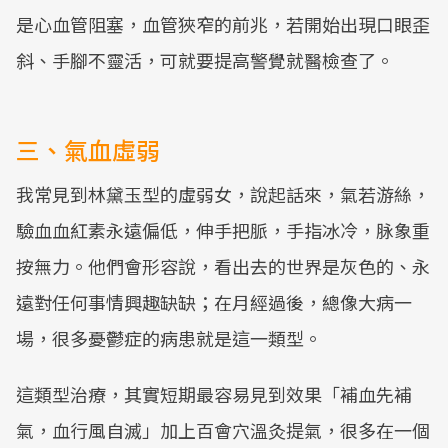
是心血管阻塞，血管狹窄的前兆，若開始出現口眼歪
斜、手腳不靈活，可就要提高警覺就醫檢查了。
三、氣血虛弱
我常見到林黛玉型的虛弱女，說起話來，氣若游絲，
驗血血紅素永遠偏低，伸手把脈，手指冰冷，脉象重
按無力。他們會形容說，看出去的世界是灰色的、永
遠對任何事情興趣缺缺；在月經過後，總像大病一
場，很多憂鬱症的病患就是這一類型。
這類型治療，其實短期最容易見到效果「補血先補
氣，血行風自滅」加上百會穴溫灸提氣，很多在一個