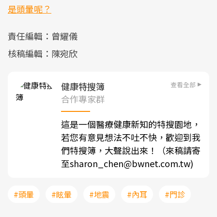
是頭暈呢？
責任編輯：曾耀儀
核稿編輯：陳宛欣
查看全部
健康特搜簿
合作專家群
這是一個醫療健康新知的特搜園地，
若您有意見想法不吐不快，歡迎到我
們特搜簿，大聲說出來！（來稿請寄
至sharon_chen@bwnet.com.tw)
#頭暈
#眩暈
#地震
#內耳
#門診