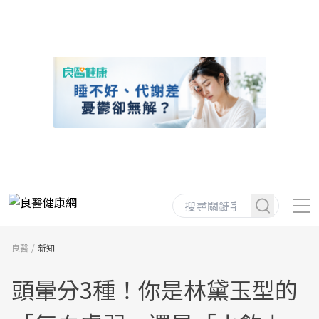
良醫
新知
頭暈分3種！你是林黛玉型的