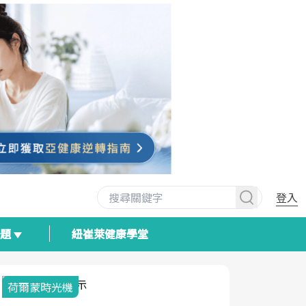
登入
專題
紐崔萊健康學堂
荷爾蒙時光機
2025健檢