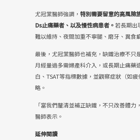
尤冠棠醫師強調，
特別需要留意的高風險族
Ds止痛藥者、以及慢性病患者。
若長期出
難以維持、夜間加重不寧腿、磨牙、異食
最後，尤冠棠醫師也補充，缺鐵治療不只
月經量過多需婦產科介入，或長期止痛藥
白、TSAT等指標數據，並觀察症狀（如
略。
「當我們釐清並補正缺鐵，不只改善體力
醫師表示。
延伸閱讀