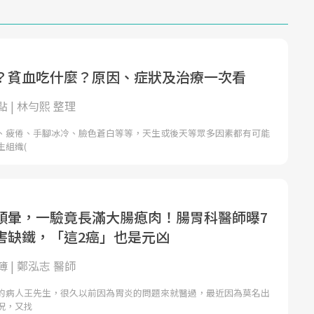
？貧血吃什麼？原因、症狀及治療一次看
 | 林勻熙 整理
、疲倦、手腳冰冷、臉色蒼白等等，天生或後天等眾多因素都有可能
生組織(
頭暈，一驗竟長滿大腸瘜肉！腸胃科醫師曝7
害缺鐵，「這2癌」也是元凶
 | 鄭泓志 醫師
的病人王先生，很久以前因為胃炎的問題來就醫過，最近因為莫名出
況，又找