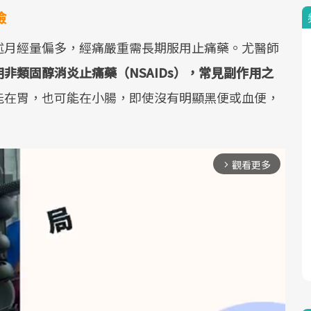
險
述月經量偏多，經痛嚴重需長期服用止痛藥。尤醫師
非類固醇消炎止痛藥（NSAIDs），常見副作用之
能在胃，也可能在小腸，即使沒有明顯黑便或血便，
觀看更多
arrow_forward_ios