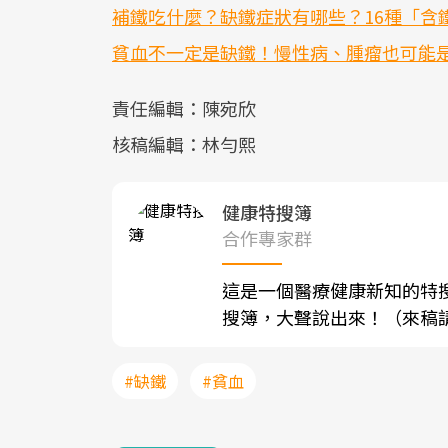
補鐵吃什麼？缺鐵症狀有哪些？16種「含鐵
貧血不一定是缺鐵！慢性病、腫瘤也可能是元
責任編輯：陳宛欣
核稿編輯：林勻熙
健康特搜簿
合作專家群
這是一個醫療健康新知的特
搜簿，大聲說出來！（來稿請寄至sh
#缺鐵
#貧血