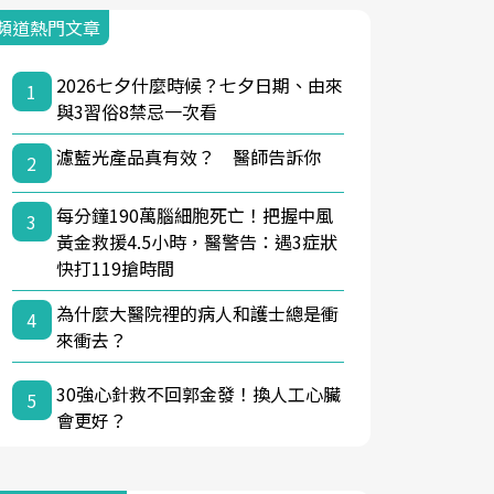
頻道熱門文章
2026七夕什麼時候？七夕日期、由來
1
與3習俗8禁忌一次看
濾藍光產品真有效？ 醫師告訴你
2
每分鐘190萬腦細胞死亡！把握中風
3
黃金救援4.5小時，醫警告：遇3症狀
快打119搶時間
為什麼大醫院裡的病人和護士總是衝
4
來衝去？
30強心針救不回郭金發！換人工心臟
5
會更好？