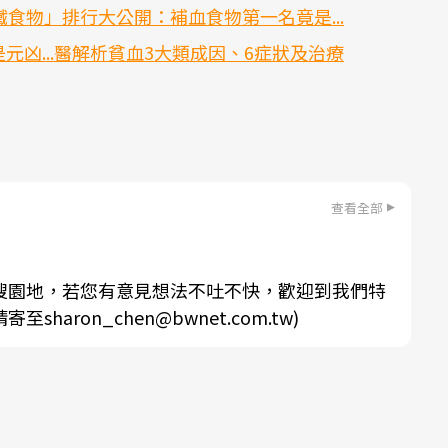
食物」排行大公開：補血食物第一名竟是...
凶...醫解析貧血3大類成因、6症狀及治療
查看全部
搜園地，若您有意見想法不吐不快，歡迎到我們特
aron_chen@bwnet.com.tw)