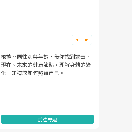
根據不同性別與年齡，帶你找到過去、
因應超高齡
現在、未來的健康節點，理解身體的變
「2025
化，知道該如何照顧自己。
康促進為目
民眾健康的
查、數據分
一起成為台
前往專題