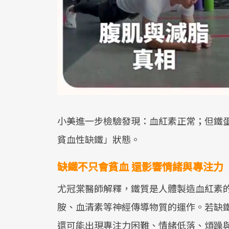
小美進一步檢驗發現：血紅素正常；但鐵蛋白僅
貧血性缺鐵」狀態。
缺鐵不只會貧血 還影響情緒與專注力
尤冠棠醫師解釋，鐵質是人體製造血紅素
胺、血清素等神經傳導物質的運作。若缺
還可能出現專注力困難、情緒低落、煩躁