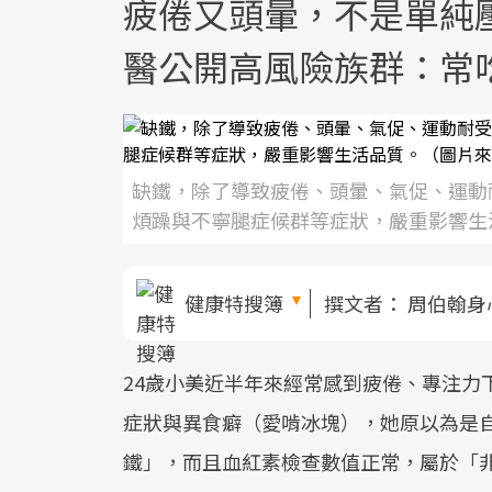
疲倦又頭暈，不是單純
醫公開高風險族群：常
缺鐵，除了導致疲倦、頭暈、氣促、運動
煩躁與不寧腿症候群等症狀，嚴重影響生活品質
健康特搜簿
撰文者：
周伯翰身
24歲小美近半年來經常感到疲倦、專注力
症狀與異食癖（愛啃冰塊），她原以為是
鐵」，而且血紅素檢查數值正常，屬於「