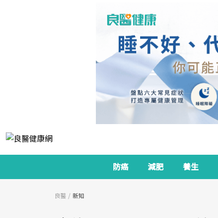
防癌
減肥
養生
良醫
新知