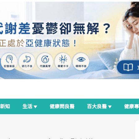
新知
生活
健康問良醫
百大良醫
健康
良醫生活祭
我與健康韌性的距離