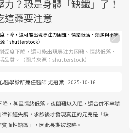
壓力？恐是身體「缺鐵」了！
吃這藥要注意
耐受度下降，還可能出現專注力困難、情緒低落、
面對超高齡社會的浪潮，台灣正在快速
2025年，就到良醫生活祭體驗「一站式
良醫健康網從「換季的身體變化」出
。（圖片來源：shutterstock）
邁向「健康照護」的新時代。隨著國家
健康新生活」，從講座、體驗到運動，
發，透過醫學觀點與日常感受的對話，
政策如「健康台灣推動委員會」與「長
全面啟動你的健康革命！
建立對亞健康的認知，進而引導實際的
照3.0」的推進，「預防醫學」已成全民
改善行動。
心醫學診所兼任醫師 尤冠棠
2025-10-16
關注的核心議題。然而，健檢不只是醫
療院所的服務，更是民眾了解自身健康
下降，甚至情緒低落，夜間難以入眠，還合併不寧腿
狀況、啟動健康管理的重要起點。
自律神經失調，求診後才發現真正的元兇是「缺
前往專題
前往專題
前往專題
非貧血性缺鐵」，因此長期被忽略。