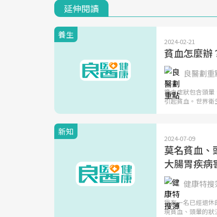
延伸閱讀
養生
2024-02-21
貧血怎麼辦
良醫劃重點
貧血症狀包含頭暈
引起貧血。世界衛
新知
2024-07-09
莫名貧血、
大腸胃疾病
健康特搜簿
我有一名已經退休
現貧血、頭暈的狀