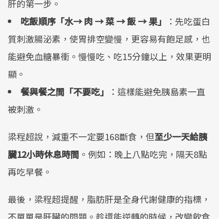
肝的第一步。
吃飯順序「水→ 肉 → 菜 → 飯 → 果」
：先吃蛋白
質刺激腸泌素，使胃排空變慢，更容易有飽足感，也
能避免血糖暴衝。慢慢吃、吃15分鐘以上，效果更明
顯。
餐與餐之間「不要吃」
：這樣能避免胰島素一直
被刺激。
梁程超說，減重不一定要168斷食，但
至少一天給胰
臟12小時休息時間
。例如：晚上八點吃完，隔天8點
再吃早餐。
最後，梁程超提醒，脂肪肝是全身代謝健康的指標，
不單單是肝臟的問題。趁還能逆轉的時候，改變飲食