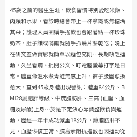
45歲之前的醫生生涯，飲食習慣特別愛吃米飯、
肉類和水果，看診時總會帶上一杯拿鐵或焦糖瑪
其朵；護理人員團購手搖飲也會跟著點一杯珍珠
奶茶，肚子餓或嘴饞就隨手抓幾片餅乾吃；晚上
在研究室做實驗就簡單以麵包充飢…長期缺乏運
動，久坐看病、批閱公文、盯電腦螢幕打字是日
常。體重像溫水煮青蛙無感上升，褲子腰圍愈換
愈大，直到45歲身體出現警訊：體重84公斤、B
MI28屬肥胖等級、中度脂肪肝、三高 (血壓、血
糖及尿酸)上身…於是下定決心靠調整飲食與運
動，歷經一年半成功減重18公斤，讓脂肪肝不
見，血壓恢復正常。胰島素阻抗指數也因運動從