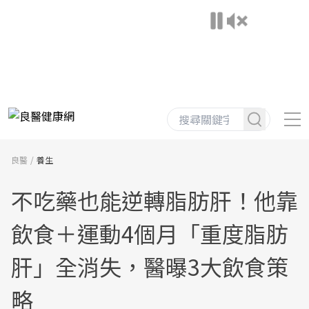
良醫
養生
不吃藥也能逆轉脂肪肝！他靠
飲食＋運動4個月「重度脂肪
肝」全消失，醫曝3大飲食策
略