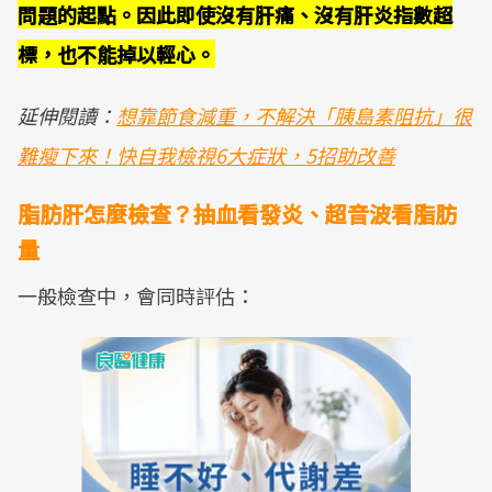
問題的起點。因此即使沒有肝痛、沒有肝炎指數超
標，也不能掉以輕心。
延伸閱讀：
想靠節食減重，不解決「胰島素阻抗」很
難瘦下來！快自我檢視6大症狀，5招助改善
脂肪肝怎麼檢查？抽血看發炎、超音波看脂肪
量
一般檢查中，會同時評估：