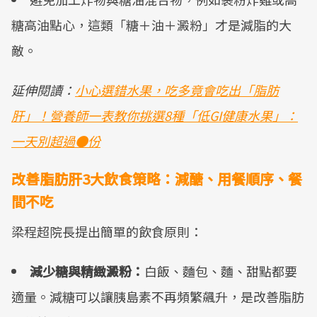
糖高油點心，這類「糖＋油＋澱粉」才是減脂的大
敵。
延伸閱讀：
小心選錯水果，吃多竟會吃出「脂肪
肝」！營養師一表教你挑選8種「低GI健康水果」：
一天別超過●份
改善脂肪肝3大飲食策略：減醣、用餐順序、餐
間不吃
梁程超院長提出簡單的飲食原則：
減少糖與精緻澱粉：
白飯、麵包、麵、甜點都要
適量。減糖可以讓胰島素不再頻繁飆升，是改善脂肪