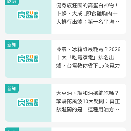
飲食
健身族狂囤的高蛋白神物！
卜蜂、大成...即食雞胸肉十
大排行出爐：第一名平均一
片不到50元
新知
冷氣、冰箱誰最耗電？2026
十大「吃電家電」排名出
爐，台電教你省下15％電力
新知
大豆油、調和油還能吃嗎？
苯駢芘風波10大疑問：真正
該避開的是「這種用油方
式」