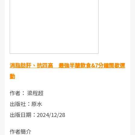
消脂肪肝、抗四高 最強半醣飲食&7分鐘間歇運
動
作者： 梁程超
出版社：原水
出版日期：2024/12/28
作者簡介