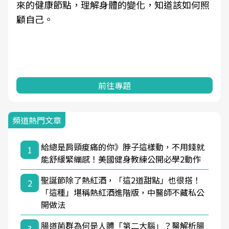
來的健康節點，理解身體的變化，知道該如何照
顧自己。
前往專題
頻道熱門文章
給總是肩頸痠痛的你》脖子這樣動，不用錢就
1
能舒緩緊繃感！美國健身教練公開必學2動作
聖誕節除了熱紅酒，「這2道甜點」也很搭！
2
「這種」堪稱熱紅酒進階版，中醫師不藏私公
開做法
腸道菌群為何是人體「第二大腦」？醫解析腸
3