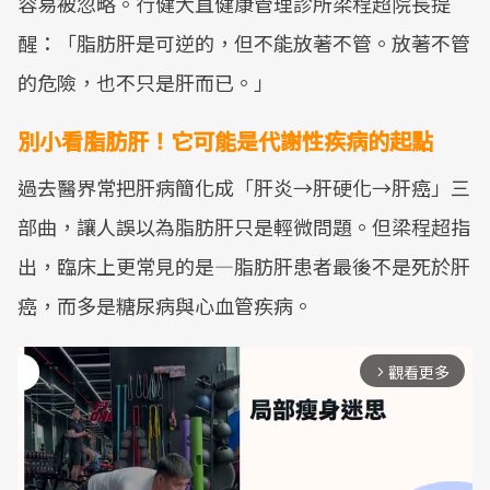
容易被忽略。行健大直健康管理診所梁程超院長提
醒：「脂肪肝是可逆的，但不能放著不管。放著不管
的危險，也不只是肝而已。」
別小看脂肪肝！它可能是代謝性疾病的起點
過去醫界常把肝病簡化成「肝炎→肝硬化→肝癌」三
部曲，讓人誤以為脂肪肝只是輕微問題。但梁程超指
出，臨床上更常見的是—脂肪肝患者最後不是死於肝
癌，而多是糖尿病與心血管疾病。
觀看更多
arrow_forward_ios