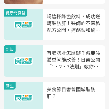
健康問良醫
喝這杯綠色飲料，成功逆
轉脂肪肝！醫師的不藏私
配方公開，連酪梨和橘子
絲都藏玄機
新知
有脂肪肝怎麼辦？減●%
體重就能改善！日醫公開
「1・2・3法則」教你健
康瘦
養生
美食節目害曾國城脂肪
肝？