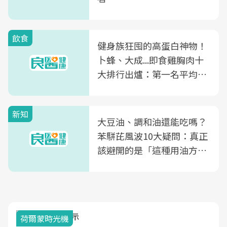
飲食
健身族狂囤的高蛋白神物！
卜蜂、大成...即食雞胸肉十
大排行出爐：第一名平均一
片不到50元
新知
大豆油、調和油還能吃嗎？
苯駢芘風波10大疑問：真正
該避開的是「這種用油方
式」
2025健檢服務大調查