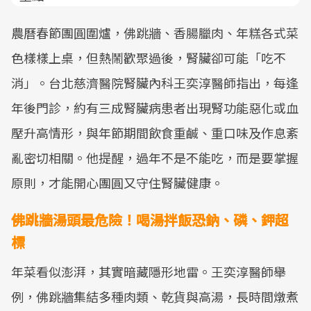
農曆春節團圓圍爐，佛跳牆、香腸臘肉、年糕各式菜
色樣樣上桌，但熱鬧歡聚過後，腎臟卻可能「吃不
消」。台北慈濟醫院腎臟內科王奕淳醫師指出，每逢
年後門診，約有三成腎臟病患者出現腎功能惡化或血
壓升高情形，與年節期間飲食重鹹、重口味及作息紊
亂密切相關。他提醒，過年不是不能吃，而是要掌握
原則，才能開心團圓又守住腎臟健康。
佛跳牆湯頭最危險！喝湯拌飯恐鈉、磷、鉀超
標
年菜看似澎湃，其實暗藏隱形地雷。王奕淳醫師舉
例，佛跳牆集結多種肉類、乾貨與高湯，長時間燉煮