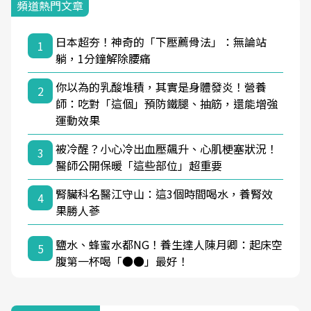
頻道熱門文章
日本超夯！神奇的「下壓薦骨法」：無論站
1
躺，1分鐘解除腰痛
你以為的乳酸堆積，其實是身體發炎！營養
2
師：吃對「這個」預防鐵腿、抽筋，還能增強
運動效果
被冷醒？小心冷出血壓飆升、心肌梗塞狀況！
3
醫師公開保暖「這些部位」超重要
腎臟科名醫江守山：這3個時間喝水，養腎效
4
果勝人蔘
鹽水、蜂蜜水都NG！養生達人陳月卿：起床空
5
腹第一杯喝「●●」最好！