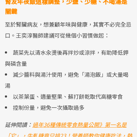
腎友年夜飯這樣調整，少鹽、少糖、不喝湯是
關鍵
至於腎臟病友，想兼顧年味與健康，其實不必完全忌
口。王奕淳醫師建議可從幾個小習慣做起：
蔬菜先以清水汆燙後再拌炒或涼拌，有助降低鉀
與磷含量
減少醬料與湯汁使用，避免「湯泡飯」或大量喝
湯
以茶葉蛋、適量堅果、蘇打餅乾取代高糖零食
控制份量，避免一次攝取過多
延伸閱讀：
過年36種傳統零食熱量公開》第一名是
「它」，牛軋糖竟只排23！營養師教你健康吃法，熱