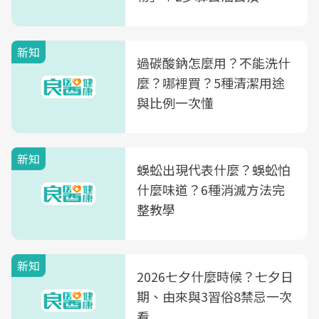
新知
過碳酸鈉怎麼用？不能洗什
麼？哪裡買？5種清潔用途
與比例一次懂
新知
蜈蚣出現代表什麼？蜈蚣怕
什麼味道？6種消滅方法完
整教學
新知
2026七夕什麼時候？七夕日
期、由來與3習俗8禁忌一次
看