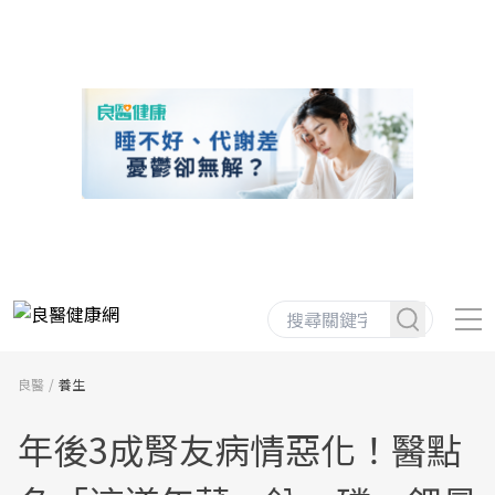
良醫
養生
年後3成腎友病情惡化！醫點