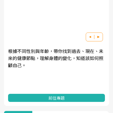
因應超高齡社會來臨，良醫健康網推動「2025年
健檢服務大調查」，以倡議健康促進為目的，深
耕健康篩檢之於台灣民眾健康的關鍵角色，並透
過問卷調查、數據分析進行全年度報導。邀請您
一起成為台灣健康促進的推手之一！
前往專題