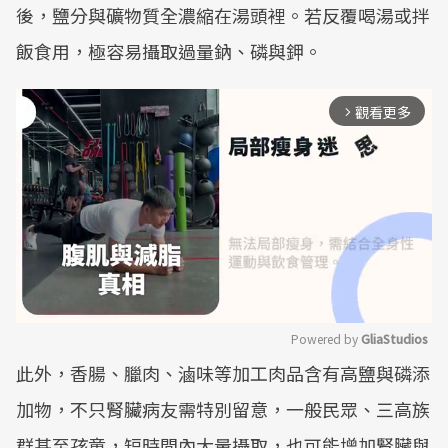
後，鹽分與礦物質全濃縮在湯頭裡。若反覆喝湯或拌
飯食用，極容易攝取過量鈉、磷與鉀。
觀看更多
arrow_forward_ios
Powered by 
GliaStudios
此外，香腸、臘肉、滷味等加工肉品含有高鹽與磷添
Mute
加物，不只腎臟病友需特別留意，一般民眾、三高族
群甚至孩童，短時間內大量攝取，也可能增加腎臟與