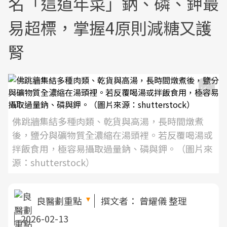
名「這道年菜」鈉、磷、鉀最
易超標，掌握4原則減糖又護
腎
佛跳牆集結多種肉類、乾貨與高湯，長時間燉煮
後，鹽分與礦物質全濃縮在湯頭裡。若反覆喝湯或
拌飯食用，極容易攝取過量鈉、磷與鉀。（圖片來
源：shutterstock）
良醫劃重點
撰文者：
曾耀儀 整理
2026-02-13