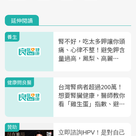
延伸閱讀
養生
腎不好，吃太多鉀讓你頭
痛、心律不整！避免鉀含
量過高，鳳梨、高麗
菜...11種「低鉀食物」一
次看
健康問良醫
台灣腎病者超過200萬！
想要腎臟健康，醫師教你
看「雞生蛋」指數、避開
這些飲食地雷～