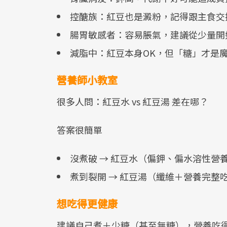
控醣族：紅豆也是澱粉，記得跟主食交
腸胃敏感者：容易脹氣，建議從少量開
減脂中：紅豆本身OK，但「糖」才是
營養師小教室
很多人問：紅豆水 vs 紅豆湯 差在哪？
答案很簡單
沒煮破 → 紅豆水（偏鉀、偏水溶性營
煮到裂開 → 紅豆湯（纖維＋營養完整
想吃得更健康
建議自己煮＋少糖（甚至無糖），營養吃