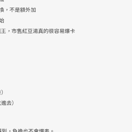
換，不是額外加
始
魔王，市售紅豆湯真的很容易爆卡
養）
吃進去）
得到，負擔也不會爆表。