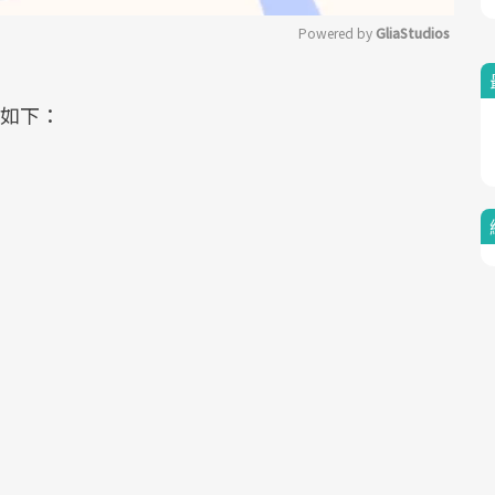
Powered by 
GliaStudios
Mute
分如下：