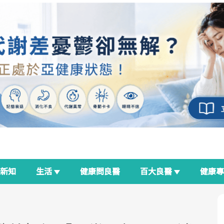
新知
生活
健康問良醫
百大良醫
健康
良醫生活祭
我與健康韌性的距離