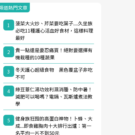
頻道熱門文章
菠菜大火炒、芹菜要吃葉子....久坐族
1
必吃11種護心活血好食材，這樣料理
最好
貴一點還是要忍痛買！絕對要選擇有
2
機栽種的10種蔬果
冬天護心超級食物 黑色覆盆子非吃
3
不可
綠豆薏仁湯功效利濕消腫、防中暑！
4
減肥可以喝嗎？電鍋、瓦斯爐煮法教
學
健身族狂囤的高蛋白神物！卜蜂、大
5
成...即食雞胸肉十大排行出爐：第一
名平均一片不到50元