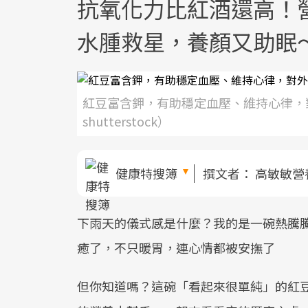
抗氧化力比紅酒還高！
水腫救星，養顏又助眠
紅豆富含鉀，有助穩定血壓、維持心律，
shutterstock）
健康特搜簿
撰文者：
高敏敏營
下雨天的儀式感是什麼？我的是一碗熱騰
癒了，不只暖胃，連心情都被安撫了
但你知道嗎？這碗「看起來很單純」的紅