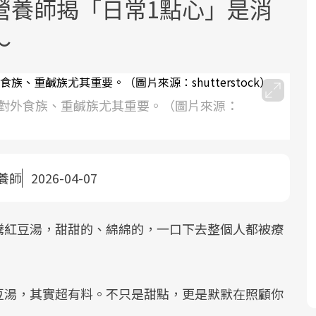
營養師揭「日常1點心」是消
～
對外食族、重鹹族尤其重要。（圖片來源：
面對超高齡社會的浪潮，台灣正在快速
2025年，就到良醫生活祭體驗「一站式
良醫健康網從「換季的身體變化」出
邁向「健康照護」的新時代。隨著國家
健康新生活」，從講座、體驗到運動，
發，透過醫學觀點與日常感受的對話，
政策如「健康台灣推動委員會」與「長
全面啟動你的健康革命！
建立對亞健康的認知，進而引導實際的
養師
2026-04-07
照3.0」的推進，「預防醫學」已成全民
改善行動。
關注的核心議題。然而，健檢不只是醫
騰紅豆湯，甜甜的、綿綿的，一口下去整個人都被療
療院所的服務，更是民眾了解自身健康
狀況、啟動健康管理的重要起點。
前往專題
前往專題
前往專題
豆湯，其實超有料。不只是甜點，更是默默在照顧你