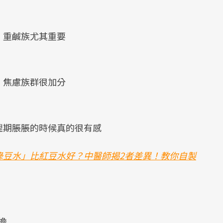
、重鹹族尤其重要
、焦慮族群很加分
理期脹脹的時候真的很有感
綠豆水」比紅豆水好？中醫師揭2者差異！教你自製
擔