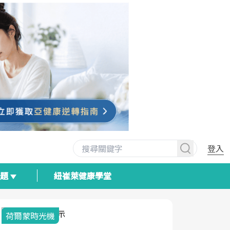
登入
專題
紐崔萊健康學堂
荷爾蒙時光機
2025健檢