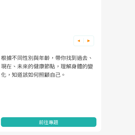
根據不同性別與年齡，帶你找到過去、
因應超高齡
現在、未來的健康節點，理解身體的變
「2025
化，知道該如何照顧自己。
康促進為目
民眾健康的
查、數據分
一起成為台
前往專題