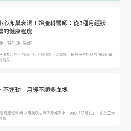
小心卵巢衰退！婦產科醫師：從3種月經狀
體的健康程度
 | 莊雅琳 醫師
好朋友月經，俗稱小紅、好朋友、大姨媽，是指子宮脫落的內膜組織
的現象，
、不運動 月經不順多血塊
者關嘉慶報導)婦女可別疏忽每個月都要來一次的「好朋友」，由於正常
的象