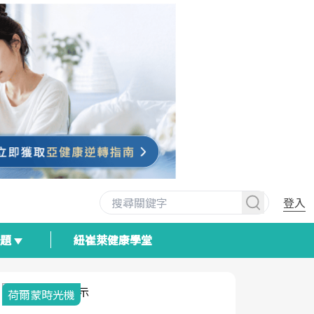
登入
專題
紐崔萊健康學堂
荷爾蒙時光機
2025健檢