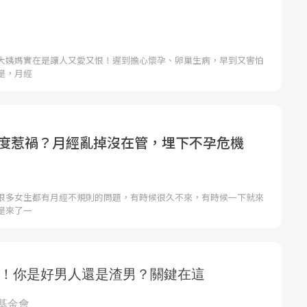
大姨媽實在是讓人又愛又恨！遲到擔心懷孕、卵巢生病，早到又害怕
是，月經
過度惹禍？月經亂掉沒在管，埋下不孕危機
很多女生都有月經不規則的問題，有時候很久不來，有時候一下就來
是來了一