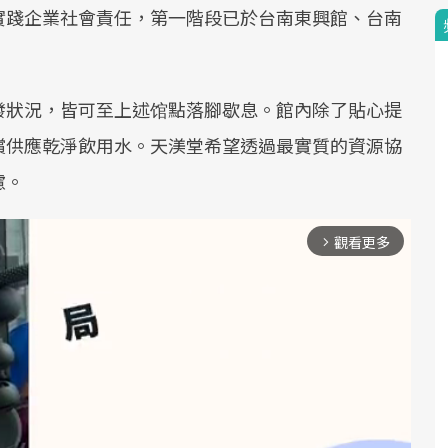
實踐企業社會責任，第一階段已於台南東興館、台南
。
發狀況，皆可至上述馆點落腳歇息。館內除了貼心提
償供應乾淨飲用水。天渼堂希望透過最實質的資源協
慮。
觀看更多
arrow_forward_ios