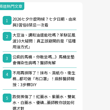
頻道熱門文章
2026七夕什麼時候？七夕日期、由來
1
與3習俗8禁忌一次看
大豆油、調和油還能吃嗎？苯駢芘風
2
波10大疑問：真正該避開的是「這種
用油方式」
公廁的馬桶，你敢坐嗎...》馬桶坐墊
3
會傳染性病嗎？醫師有解
不用再排隊了！抹布、濕紙巾、衛生
4
棉...都可做「布口罩」！麻醉醫師親
授：3步驟DIY
跌倒擦傷了！紅藥水、紫藥水、雙氧
5
水、白藥水、優碘...藥師教你該如何
選才對