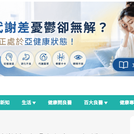
新知
生活
健康問良醫
百大良醫
健康
良醫生活祭
我與健康韌性的距離