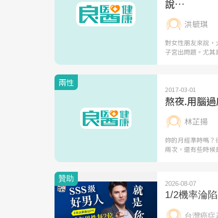
說…
洪毓琪
對女性朋友來說，
子宮出問題。尤其
兩性
2017-03-01
熬夜.用腦
林芷揚
妳的月經準時嗎？
兩次，還有些時候