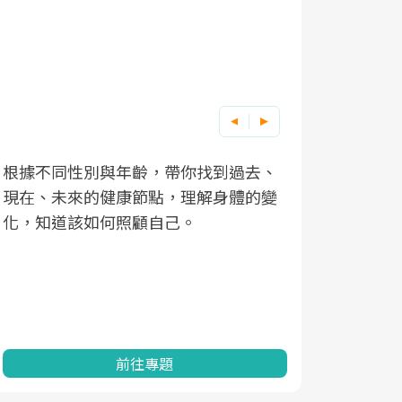
根據不同性別與年齡，帶你找到過去、
因應超高齡
現在、未來的健康節點，理解身體的變
「2025
化，知道該如何照顧自己。
康促進為目
民眾健康的
查、數據分
一起成為台
前往專題