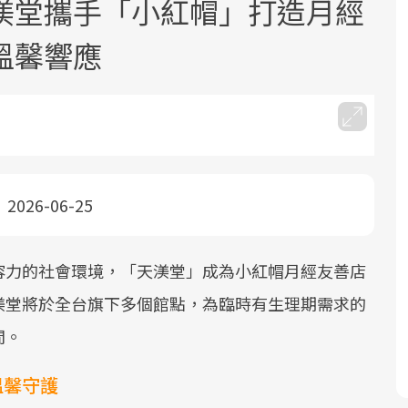
渼堂攜手「小紅帽」打造月經
溫馨響應
面對超高齡社會的浪潮，台灣正在快速
2025年，就到良醫生活祭體驗「一站式
良醫健康網從「換季的身體變化」出
邁向「健康照護」的新時代。隨著國家
健康新生活」，從講座、體驗到運動，
發，透過醫學觀點與日常感受的對話，
2026-06-25
政策如「健康台灣推動委員會」與「長
全面啟動你的健康革命！
建立對亞健康的認知，進而引導實際的
照3.0」的推進，「預防醫學」已成全民
改善行動。
容力的社會環境，「天渼堂」成為小紅帽月經友善店
關注的核心議題。然而，健檢不只是醫
療院所的服務，更是民眾了解自身健康
渼堂將於全台旗下多個館點，為臨時有生理期需求的
狀況、啟動健康管理的重要起點。
間。
前往專題
前往專題
前往專題
溫馨守護