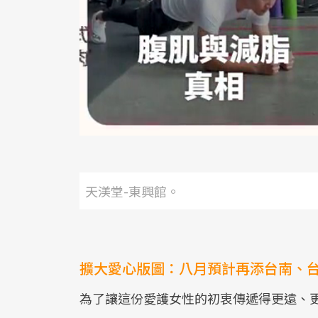
天渼堂-東興館。
擴大愛心版圖：八月預計再添台南、
為了讓這份愛護女性的初衷傳遞得更遠、