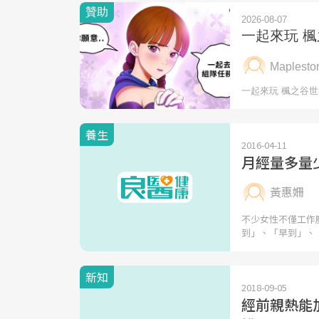
養生
2016-04-11
月經量多量
黃惠姍
不少女性不僅工作
到」、「早到」、
新知
2018-09-05
經前親熱能