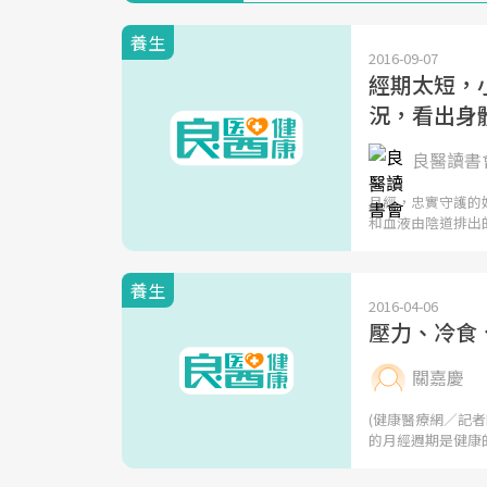
養生
2016-09-07
經期太短，
況，看出身
良醫讀書會
月經，忠實守護的
和血液由陰道排出
養生
2016-04-06
壓力、冷食
關嘉慶
(健康醫療網／記
的月經週期是健康