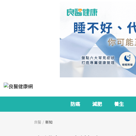
防癌
減肥
養生
良醫
新知