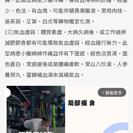
少、色淡、有血塊，可能伴隨畏寒腹瀉。常用肉桂、
吳茱萸、艾葉、白朮等藥物暖宮化濕。
(三)氣血虛弱：體質素虛、大病久病後、或工作過勞
減肥節食都有可能導致氣血虛弱，經血運行無力。此
型病患小腹綿綿作痛且伴有下墜感，經色淡質清，面
色蒼白、常感疲倦或是腰痛痠軟。常以八珍湯、人參
養榮丸、當歸補血湯來滋補氣血。
觀看更多
arrow_forward_ios