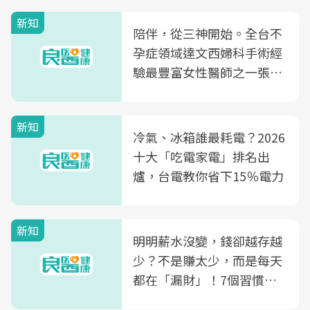
新知
陪伴，從三神開始。全台不
孕症領域達文西婦科手術經
驗最豐富女性醫師之一張永
玲領軍，打造全台首創「生
殖銀行概念形象館」，攜手
新知
光田醫院建構360度女性健
冷氣、冰箱誰最耗電？2026
康照護生態圈
十大「吃電家電」排名出
爐，台電教你省下15％電力
新知
明明薪水沒變，錢卻越存越
少？不是賺太少，而是每天
都在「漏財」！7個習慣一
次看