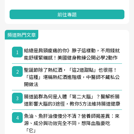
前往專題
頻道熱門文章
給總是肩頸痠痛的你》脖子這樣動，不用錢就
1
能舒緩緊繃感！美國健身教練公開必學2動作
聖誕節除了熱紅酒，「這2道甜點」也很搭！
2
「這種」堪稱熱紅酒進階版，中醫師不藏私公
開做法
腸道菌群為何是人體「第二大腦」？醫解析腸
3
道影響大腦的3途徑，教你5方法維持腸道健康
魚油、魚肝油傻傻分不清？營養師揭差異：來
4
源、成分與功效完全不同，想降血脂要吃
「它」