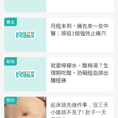
養生
月經未到，痛先來～女中
醫：按這1個強效止痛穴
新知
就愛檸檬水、酸梅湯？生
理期吃酸，恐礙經血排出
釀經痛