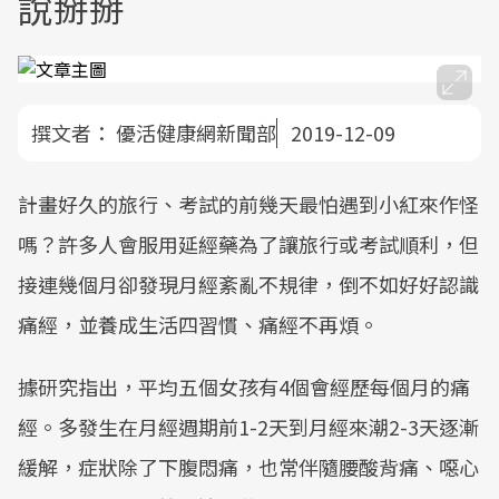
說掰掰
撰文者：
優活健康網新聞部
2019-12-09
計畫好久的旅行、考試的前幾天最怕遇到小紅來作怪
嗎？許多人會服用延經藥為了讓旅行或考試順利，但
接連幾個月卻發現月經紊亂不規律，倒不如好好認識
痛經，並養成生活四習慣、痛經不再煩。
據研究指出，平均五個女孩有4個會經歷每個月的痛
經。多發生在月經週期前1-2天到月經來潮2-3天逐漸
緩解，症狀除了下腹悶痛，也常伴隨腰酸背痛、噁心