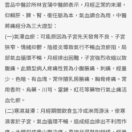
雲品中醫診所林宜蒲中醫師表示，月經正常的來潮，
仰賴肝、脾、腎、衝任脈為本，氣血調合為用，中醫
將痛經分為三大證型：
(一)氣滯血瘀：可能原因為子宮先天發育不良、子宮
狹窄、情緒抑鬱、陰道炎導致氣行不暢血流瘀阻，局
部氣血循環不暢，月經排出困難，子宮強烈收縮以致
腹痛。此類型病人疼痛性質為小腹脹痛、刺痛，經量
少、色暗、有血塊，常伴隨乳房脹痛，胸脅疼痛。常
用香附、烏藥、川芎、當歸、紅花等藥物行氣止痛活
血化瘀。
(二)寒濕凝滯：月經期間飲食生冷或淋雨游泳，使寒
濕客於子宮，氣血循環不暢，造成經血排出不利而作
痛。此類型病患少腹冷痛，喜按且得熱則舒緩，經量