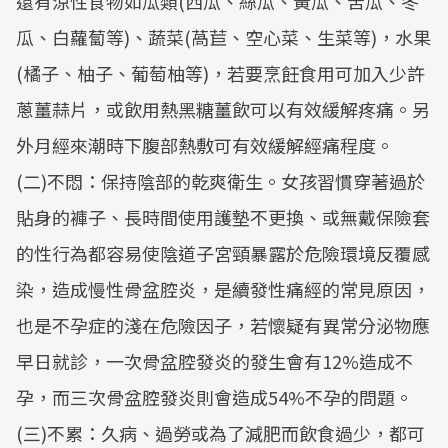
還有涼性食物如瓜類(西瓜、絲瓜、黃瓜、苦瓜、冬
瓜、白蘿蔔等)、蔬菜(萵苣、空心菜、生菜等)，水果
(橘子、柚子、葡萄柚等)，若要烹飪食用可加入少許
蔥薑蒜片，或飲用熱黑糖薑飲可以有效緩解疼痛。另
外月經來潮時下腹部熱敷可有效緩解經痛程度。
(二)不悶：保持陰部的乾爽衛生。女孩習慣穿著過於
貼身的褲子、長時間使用護墊不更換、或無戴保險套
的性行為都容易使陰道子宮頸暴露於危險環境反覆感
染，造成慢性骨盆腔炎，是續發性痛經的常見原因，
也是不孕症的淺在危險因子，若懷疑有異常分泌物應
早日就診，一次骨盆腔發炎的發生會有12%造成不
孕，而三次骨盆腔發炎則會造成54%不孕的問題。
(三)不累：久病、過勞或為了減肥而飲食過少，都可