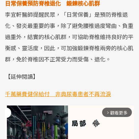
日常保養預防脊椎退化 鍛鍊核心肌群
李宜軒醫師提醒民眾，「日常保養」是預防脊椎退
化、發炎最重要的事，除了避免腰椎過度彎曲、負重
過重外，結實的核心肌群，可協助脊椎維持良好的平
衡感、靈活度，因此，可加強鍛鍊脊椎兩旁的核心肌
群，免於脊椎因不正常受力而受傷、退化。
【延伸閱讀】
千萬藥費健保給付 非典尿毒患者不再流淚
觀看更多
arrow_forward_ios