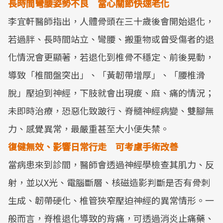
長時間彎腰姿勢不良 當心關節快速老化
李宜軒醫師指出，人體骨頭在三十歲後會開始退化，
若過胖、長時間站立、彎腰、搬重物或曾受傷者的退
化情況會更顯著，若退化到椎骨不穩定、前後晃動，
導致「椎間盤突出」、「黃韌帶增厚」、「腰椎滑
脫」壓迫到神經，下肢就會出現痠、麻、痛的情況；
未即時治療，恐惡化致跛行、脊髓神經病變、雙腳無
力、感覺異常，最嚴重甚至大小便失禁。
復健無效、影響日常行走 可考慮手術改善
當病患來到診間，醫師會透過神經學檢查其肌力、反
射，並以X光、電腦斷層、核磁造影判斷是否有骨刺
生成、韌帶硬化、椎管狹窄壓迫神經的異常情形。一
般而言，脊椎退化導致的背痛，可透過消炎止痛藥、