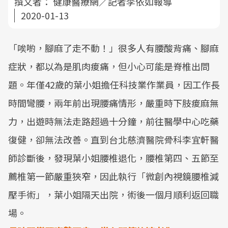
撰文者：
健康醫療網／記者李依如報導
2020-01-13
「唉喲，腳麻了走不動！」很多人有腰酸背痛、腳麻
症狀，都以為是肌肉痠痛，但小心可能是脊椎出問
題。年僅42歲的葉小姐擔任科技業作業員，因工作長
時間彎腰，兩年前出現腰痛情形，嚴重時下肢痠麻無
力，出遊時無法走路超過十分鐘，前往醫學中心吃藥
復健，卻無法改善。直到台北慈濟醫院骨科李宜軒醫
師診斷後，發現葉小姐腰椎退化，腰椎第四、五節至
薦椎第一節嚴重狹窄，因此執行「微創內視鏡腰椎減
壓手術」，葉小姐隔天出院，術後一個月順利返回職
場。