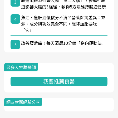
腸道菌群為何是人體「第二大腦」？醫解析腸
3
道影響大腦的3途徑，教你5方法維持腸道健康
魚油、魚肝油傻傻分不清？營養師揭差異：來
4
源、成分與功效完全不同，想降血脂要吃
「它」
改善腰背痛！每天清晨10分鐘「逆向運動法」
5
最多人推薦醫師
我要推薦良醫
網友就醫經驗分享