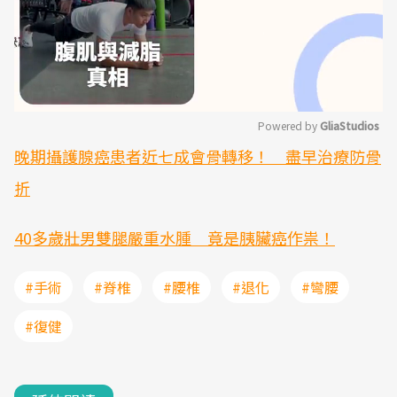
Powered by 
GliaStudios
晚期攝護腺癌患者近七成會骨轉移！ 盡早治療防骨
Mute
折
40多歲壯男雙腿嚴重水腫 竟是胰臟癌作祟！
#手術
#脊椎
#腰椎
#退化
#彎腰
#復健