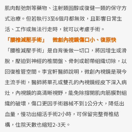
肌肉鬆弛劑等藥物、注射類固醇或復健一類的保守方
式治療。但若執行3至6個月都無效，且影響日常生
活、工作或無法行走時，就可以考慮手術。
「腰椎減壓手術」 微創內視鏡傷口小、復原快
「腰椎減壓手術」是自背後做一切口，將因增生或滑
脫，壓迫到神經的椎間盤、骨刺或韌帶組織切除，以
回復椎管空間。李宜軒醫師說明，微創內視鏡是現今
主流手術，醫師將單孔或雙孔的內視鏡經皮下深入病
灶，內視鏡的高清晰視野，能免除撐開肌肉筋膜對組
織的破壞，傷口更因手術器械不到1公分大，降低出
血量，慢功出細活手術2小時，可保留完整脊椎結
構，住院天數也縮短2-3天。