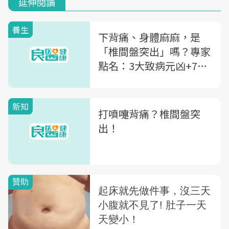
延伸閱讀
養生
下背痛、身體麻麻，是
「椎間盤突出」嗎？專家
點名：3大致病元凶+7預
防動作
新知
打噴嚏背痛？椎間盤突
出！