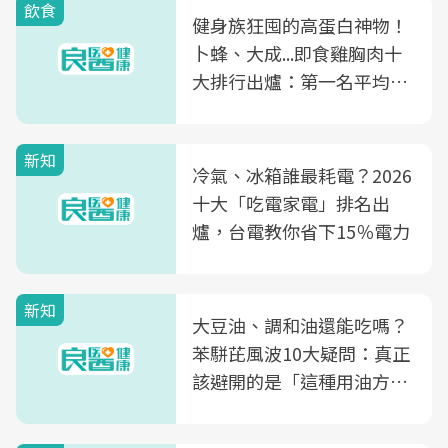
飲食
健身族狂囤的高蛋白神物！
卜蜂、大成...即食雞胸肉十
大排行出爐：第一名平均一
片不到50元
新知
冷氣、冰箱誰最耗電？2026
十大「吃電家電」排名出
爐，台電教你省下15％電力
新知
大豆油、調和油還能吃嗎？
苯駢芘風波10大疑問：真正
該避開的是「這種用油方
式」