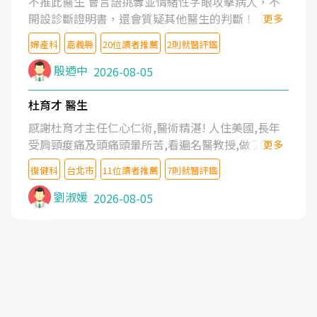
不推此醫生 會言語挑釁並情緒性字眼攻擊病人，不
開設診斷證明書，還會質疑其他醫生的判斷！
更多
婦產科
嘉義縣
20位讀者推薦
2則就醫評鑑
殷迺中
2026-08-05
杜育才 醫生
感謝杜育才主任仁心仁術,醫術精湛! 人住美國,長年
受肩頸痠痛及頭痛頭暈所苦,看遍名醫教授,做了各種
更多
檢查,也嘗試過西醫打針,中醫針灸及物理徒手治療都
復健科
台北市
11位讀者推薦
7則就醫評鑑
沒有用,後來連吃到嗎啡類止痛藥都效果有限,只是壓
症狀,沒多久就痛起來,多年失眠嚴重影響生活品質.
劉淑媛
2026-08-05
台灣親友介紹忠孝醫院杜育才主任是頸頭症候群專
家,上網搜尋杜主任相關文章新聞跟網路評價之後,下
定決心飛回台北找杜醫師診治. 杜主任的乾針跟增生
治療真的很厲害,第一次乾針就覺得整個肩頸鬆開,回
家特別好睡,經過幾次治療,長年頑疾已經好了大半,杜
主任除了打針超厲害,還會一直交代要改善姿勢跟好
好做運動,看診態度親切溫暖,真的是不可多得的良醫,