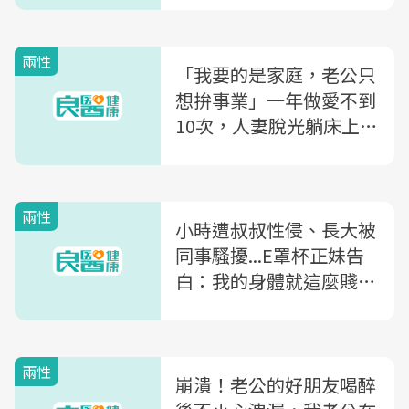
兩性
「我要的是家庭，老公只
想拚事業」一年做愛不到
10次，人妻脫光躺床上流
淚到天明
兩性
小時遭叔叔性侵、長大被
同事騷擾...E罩杯正妹告
白：我的身體就這麼賤
嗎？
兩性
崩潰！老公的好朋友喝醉