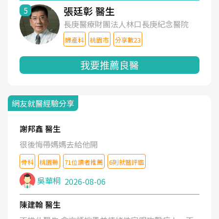
張廷彰 醫生
5
長庚醫療財團法人林口長庚紀念醫院
婦產科
桃園市
分享數23
我要推薦良醫
網友就醫經驗分享
謝邦鑫 醫生
很後悔帶媽媽去給他開
骨科
桃園縣
71位讀者推薦
6則就醫評鑑
吳華桐
2026-08-06
陳建翰 醫生