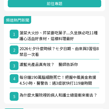
前往專題
頻道熱門新聞
菠菜大火炒、芹菜要吃葉子....久坐族必吃11種
1
護心活血好食材，這樣料理最好
2026七夕什麼時候？七夕日期、由來與3習俗8
2
禁忌一次看
濾藍光產品真有效？ 醫師告訴你
3
每分鐘190萬腦細胞死亡！把握中風黃金救援
4
4.5小時，醫警告：遇3症狀快打119搶時間
為什麼大醫院裡的病人和護士總是衝來衝去？
5