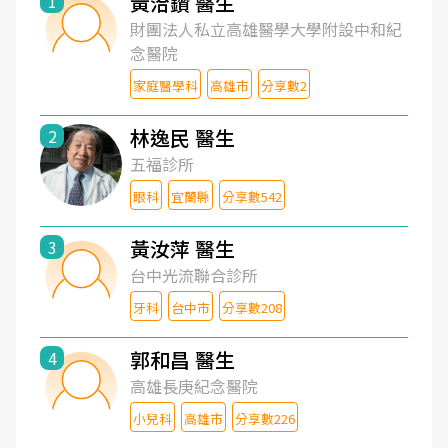
黃洽鑽 醫生
1
財團法人私立高雄醫學大學附設中和紀
念醫院
家庭醫學科
高雄市
分享數2
林逸民 醫生
2
五福診所
眼科
宜蘭縣
分享數542
黃汝萍 醫生
3
台中光流聯合診所
牙科
台中市
分享數208
郭和昌 醫生
4
高雄長庚紀念醫院
小兒科
高雄市
分享數226