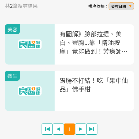
共
2
筆搜尋結果
排序依據：
發布日期
美容
有圖解》臉部拉提、美
白、豐胸...靠「精油按
摩」竟能做到！芳療師公
開「14種精油配方&手法
教學」
養生
胃腸不打結！吃「果中仙
品」佛手柑
1