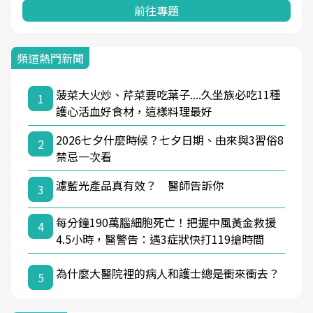
前往專題
頻道熱門新聞
菠菜大火炒、芹菜要吃葉子....久坐族必吃11種
1
護心活血好食材，這樣料理最好
2026七夕什麼時候？七夕日期、由來與3習俗8
2
禁忌一次看
濾藍光產品真有效？ 醫師告訴你
3
每分鐘190萬腦細胞死亡！把握中風黃金救援
4
4.5小時，醫警告：遇3症狀快打119搶時間
為什麼大醫院裡的病人和護士總是衝來衝去？
5