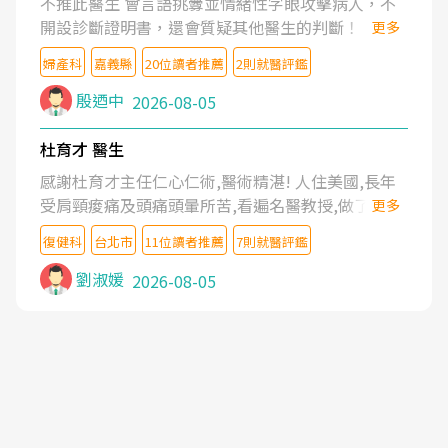
不推此醫生 會言語挑釁並情緒性字眼攻擊病人，不
開設診斷證明書，還會質疑其他醫生的判斷！
更多
婦產科
嘉義縣
20位讀者推薦
2則就醫評鑑
殷迺中
2026-08-05
杜育才 醫生
感謝杜育才主任仁心仁術,醫術精湛! 人住美國,長年
受肩頸痠痛及頭痛頭暈所苦,看遍名醫教授,做了各種
更多
檢查,也嘗試過西醫打針,中醫針灸及物理徒手治療都
復健科
台北市
11位讀者推薦
7則就醫評鑑
沒有用,後來連吃到嗎啡類止痛藥都效果有限,只是壓
症狀,沒多久就痛起來,多年失眠嚴重影響生活品質.
劉淑媛
2026-08-05
台灣親友介紹忠孝醫院杜育才主任是頸頭症候群專
家,上網搜尋杜主任相關文章新聞跟網路評價之後,下
定決心飛回台北找杜醫師診治. 杜主任的乾針跟增生
治療真的很厲害,第一次乾針就覺得整個肩頸鬆開,回
家特別好睡,經過幾次治療,長年頑疾已經好了大半,杜
主任除了打針超厲害,還會一直交代要改善姿勢跟好
好做運動,看診態度親切溫暖,真的是不可多得的良醫,