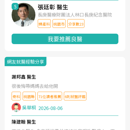
張廷彰 醫生
5
長庚醫療財團法人林口長庚紀念醫院
婦產科
桃園市
分享數23
我要推薦良醫
網友就醫經驗分享
謝邦鑫 醫生
很後悔帶媽媽去給他開
骨科
桃園縣
71位讀者推薦
6則就醫評鑑
吳華桐
2026-08-06
陳建翰 醫生