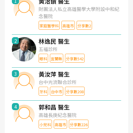
黃洽鑽 醫生
1
財團法人私立高雄醫學大學附設中和紀
念醫院
家庭醫學科
高雄市
分享數2
林逸民 醫生
2
五福診所
眼科
宜蘭縣
分享數542
黃汝萍 醫生
3
台中光流聯合診所
牙科
台中市
分享數208
郭和昌 醫生
4
高雄長庚紀念醫院
小兒科
高雄市
分享數226