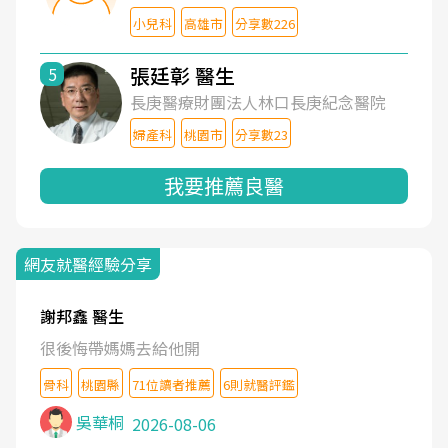
小兒科
高雄市
分享數226
張廷彰 醫生
5
長庚醫療財團法人林口長庚紀念醫院
婦產科
桃園市
分享數23
我要推薦良醫
網友就醫經驗分享
謝邦鑫 醫生
很後悔帶媽媽去給他開
骨科
桃園縣
71位讀者推薦
6則就醫評鑑
吳華桐
2026-08-06