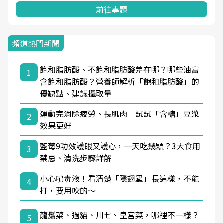
前往專題
頻道熱門新聞
飽和脂肪酸、不飽和脂肪酸差在哪？哪些油富
1
含飽和脂肪酸？營養師解析「飽和脂肪酸」的
優缺點、建議攝取量
運動完消除疲勞、長肌肉 試試「含糖」豆漿
2
效果更好
藍莓9功效護眼又護心，一天吃幾顆？3大食用
3
禁忌、清洗步驟詳解
小心噴毒液！看清楚「隱翅蟲」長這樣，不能
4
打，要用吹的～
龍鬚菜、過貓、川七、皇宮菜，哪裡不一樣？
5