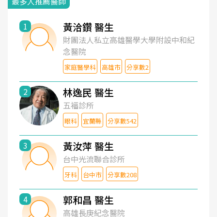
最多人推薦醫師
黃洽鑽 醫生
1
財團法人私立高雄醫學大學附設中和紀
念醫院
家庭醫學科
高雄市
分享數2
林逸民 醫生
2
五福診所
眼科
宜蘭縣
分享數542
黃汝萍 醫生
3
台中光流聯合診所
牙科
台中市
分享數208
郭和昌 醫生
4
高雄長庚紀念醫院