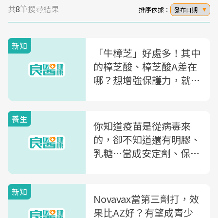
共
8
筆搜尋結果
排序依據：
發布日期
新知
「牛樟芝」好處多！其中
的樟芝酸、樟芝酸A差在
哪？想增強保護力，就靠
一天5顆「牛樟霸丸」
養生
你知道疫苗是從病毒來
的，卻不知道還有明膠、
乳糖…當成安定劑、保存
劑！一支疫苗包含5類添
加劑，對人體影響是什
新知
麼？病毒免疫學博士一次
Novavax當第三劑打，效
解析
果比AZ好？有望成青少