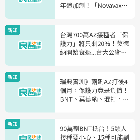
年追加劑！「Novavax九
大Q&A」一次看
新知
台灣700萬AZ接種者「保
護力」將只剩20%！莫德
納開始衰退...台大公衛學
者給的「第三劑」施打建
議
新知
瑞典實測》兩劑AZ打後4
個月，保護力竟是負值！
BNT、莫德納、混打，效
力又各是多少？一文解析
新知
90萬劑BNT抵台！5類人
接種要小心、15種可能副