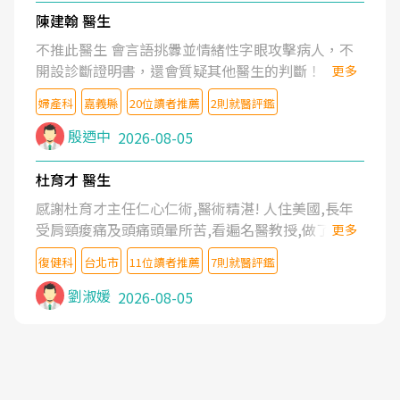
陳建翰 醫生
不推此醫生 會言語挑釁並情緒性字眼攻擊病人，不
開設診斷證明書，還會質疑其他醫生的判斷！
更多
婦產科
嘉義縣
20位讀者推薦
2則就醫評鑑
殷迺中
2026-08-05
杜育才 醫生
感謝杜育才主任仁心仁術,醫術精湛! 人住美國,長年
受肩頸痠痛及頭痛頭暈所苦,看遍名醫教授,做了各種
更多
檢查,也嘗試過西醫打針,中醫針灸及物理徒手治療都
復健科
台北市
11位讀者推薦
7則就醫評鑑
沒有用,後來連吃到嗎啡類止痛藥都效果有限,只是壓
症狀,沒多久就痛起來,多年失眠嚴重影響生活品質.
劉淑媛
2026-08-05
台灣親友介紹忠孝醫院杜育才主任是頸頭症候群專
家,上網搜尋杜主任相關文章新聞跟網路評價之後,下
定決心飛回台北找杜醫師診治. 杜主任的乾針跟增生
治療真的很厲害,第一次乾針就覺得整個肩頸鬆開,回