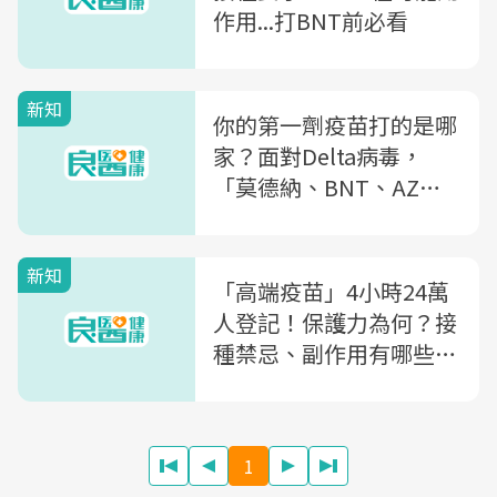
作用...打BNT前必看
新知
你的第一劑疫苗打的是哪
家？面對Delta病毒，
「莫德納、BNT、AZ」
連打第二劑哪個保護力比
較強？
新知
「高端疫苗」4小時24萬
人登記！保護力為何？接
種禁忌、副作用有哪些？
看這篇就夠
1