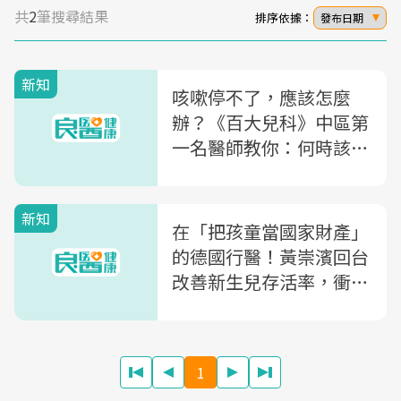
共
2
筆搜尋結果
排序依據：
發布日期
新知
咳嗽停不了，應該怎麼
辦？《百大兒科》中區第
一名醫師教你：何時該化
痰？還是先止咳？
新知
在「把孩童當國家財產」
的德國行醫！黃崇濱回台
改善新生兒存活率，衝上
《百大兒科》票選「中區
第一」
1