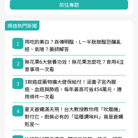
前往專題
頻道熱門新聞
用吃的美白？吞傳明酸、L－半胱胺酸恐釀亂
1
經、氣喘？藥師解答
無花果6大營養功效！無花果怎麼吃？食用4注
2
意事項一次看
3款癌症藥物擴大健保給付！涵蓋子宮內膜
3
癌、血癌與肺癌，每年最高可省454萬元，適
用條件一次看
夏天蒼蠅滿天飛！台大教授教你用「吹風機」
4
對付它，廚房必有的「這種調味料」竟是蒼蠅
剋星～