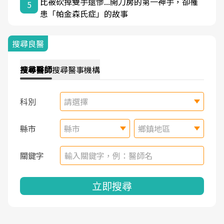
比被砍掉雙手還慘...開刀房的第一神手，卻罹
5
患「帕金森氏症」的故事
搜尋良醫
搜尋
醫師
搜尋
醫事機構
科別
請選擇
縣市
縣市
鄉鎮地區
關鍵字
立即搜尋