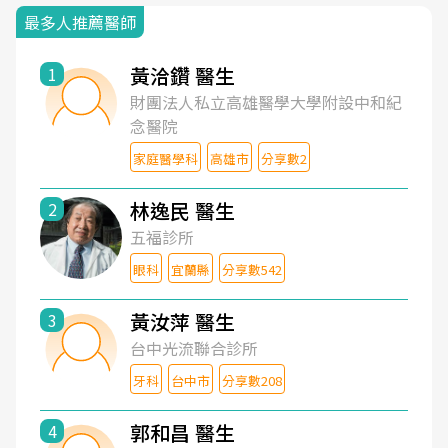
最多人推薦醫師
黃洽鑽 醫生
1
財團法人私立高雄醫學大學附設中和紀
念醫院
家庭醫學科
高雄市
分享數2
林逸民 醫生
2
五福診所
眼科
宜蘭縣
分享數542
黃汝萍 醫生
3
台中光流聯合診所
牙科
台中市
分享數208
郭和昌 醫生
4