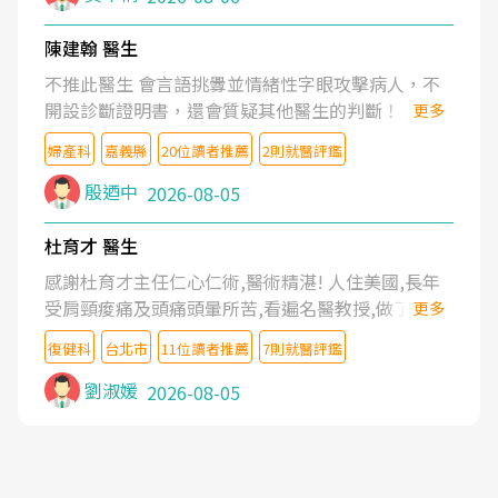
陳建翰 醫生
不推此醫生 會言語挑釁並情緒性字眼攻擊病人，不
開設診斷證明書，還會質疑其他醫生的判斷！
更多
婦產科
嘉義縣
20位讀者推薦
2則就醫評鑑
殷迺中
2026-08-05
杜育才 醫生
感謝杜育才主任仁心仁術,醫術精湛! 人住美國,長年
受肩頸痠痛及頭痛頭暈所苦,看遍名醫教授,做了各種
更多
檢查,也嘗試過西醫打針,中醫針灸及物理徒手治療都
復健科
台北市
11位讀者推薦
7則就醫評鑑
沒有用,後來連吃到嗎啡類止痛藥都效果有限,只是壓
症狀,沒多久就痛起來,多年失眠嚴重影響生活品質.
劉淑媛
2026-08-05
台灣親友介紹忠孝醫院杜育才主任是頸頭症候群專
家,上網搜尋杜主任相關文章新聞跟網路評價之後,下
定決心飛回台北找杜醫師診治. 杜主任的乾針跟增生
治療真的很厲害,第一次乾針就覺得整個肩頸鬆開,回