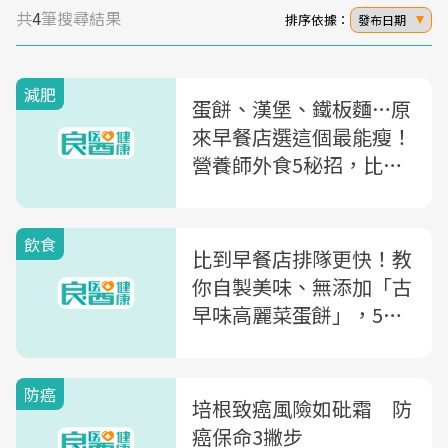
共
4
筆搜尋結果
排序依據：
發布日期
減肥
蛋餅、漢堡、鐵板麵…原
來早餐店選這個最能瘦！
營養師外食5秘招，比減
肥食譜更有效
飲食
比到早餐店排隊更快！教
你自製美味、無添加「古
早味高麗菜蛋餅」，5分
鐘完成
防癌
培根致癌風險如砒霜 防
癌保命3撇步