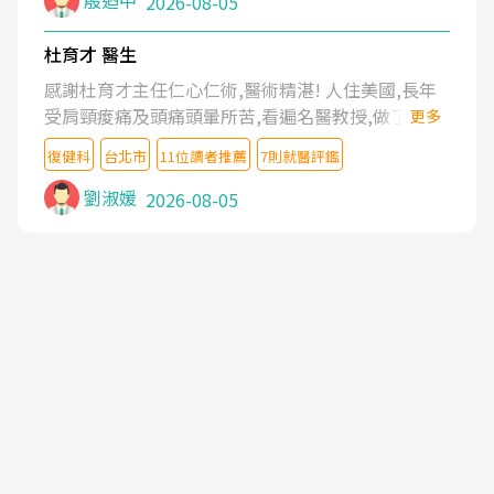
殷迺中
2026-08-05
杜育才 醫生
感謝杜育才主任仁心仁術,醫術精湛! 人住美國,長年
受肩頸痠痛及頭痛頭暈所苦,看遍名醫教授,做了各種
更多
檢查,也嘗試過西醫打針,中醫針灸及物理徒手治療都
復健科
台北市
11位讀者推薦
7則就醫評鑑
沒有用,後來連吃到嗎啡類止痛藥都效果有限,只是壓
症狀,沒多久就痛起來,多年失眠嚴重影響生活品質.
劉淑媛
2026-08-05
台灣親友介紹忠孝醫院杜育才主任是頸頭症候群專
家,上網搜尋杜主任相關文章新聞跟網路評價之後,下
定決心飛回台北找杜醫師診治. 杜主任的乾針跟增生
治療真的很厲害,第一次乾針就覺得整個肩頸鬆開,回
家特別好睡,經過幾次治療,長年頑疾已經好了大半,杜
主任除了打針超厲害,還會一直交代要改善姿勢跟好
好做運動,看診態度親切溫暖,真的是不可多得的良醫,
大力推荐!