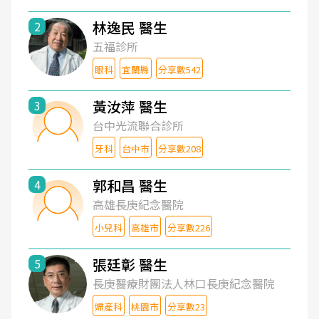
林逸民 醫生
2
五福診所
眼科
宜蘭縣
分享數542
黃汝萍 醫生
3
台中光流聯合診所
牙科
台中市
分享數208
郭和昌 醫生
4
高雄長庚紀念醫院
小兒科
高雄市
分享數226
張廷彰 醫生
5
長庚醫療財團法人林口長庚紀念醫院
婦產科
桃園市
分享數23