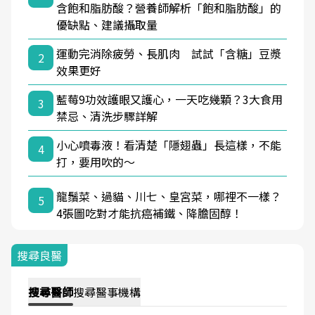
含飽和脂肪酸？營養師解析「飽和脂肪酸」的
優缺點、建議攝取量
運動完消除疲勞、長肌肉 試試「含糖」豆漿
2
效果更好
藍莓9功效護眼又護心，一天吃幾顆？3大食用
3
禁忌、清洗步驟詳解
小心噴毒液！看清楚「隱翅蟲」長這樣，不能
4
打，要用吹的～
龍鬚菜、過貓、川七、皇宮菜，哪裡不一樣？
5
4張圖吃對才能抗癌補鐵、降膽固醇！
搜尋良醫
搜尋
醫師
搜尋
醫事機構