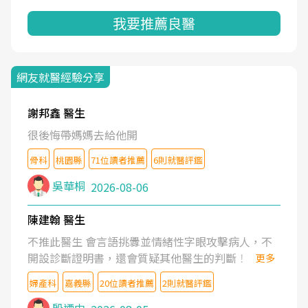
我要推薦良醫
網友就醫經驗分享
謝邦鑫 醫生
很後悔帶媽媽去給他開
骨科
桃園縣
71位讀者推薦
6則就醫評鑑
吳華桐
2026-08-06
陳建翰 醫生
不推此醫生 會言語挑釁並情緒性字眼攻擊病人，不
開設診斷證明書，還會質疑其他醫生的判斷！
更多
婦產科
嘉義縣
20位讀者推薦
2則就醫評鑑