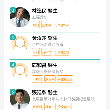
林逸民 醫生
2
五福診所
眼科
宜蘭縣
分享數542
黃汝萍 醫生
3
台中光流聯合診所
牙科
台中市
分享數208
郭和昌 醫生
4
高雄長庚紀念醫院
小兒科
高雄市
分享數226
張廷彰 醫生
5
長庚醫療財團法人林口長庚紀念醫院
婦產科
桃園市
分享數23