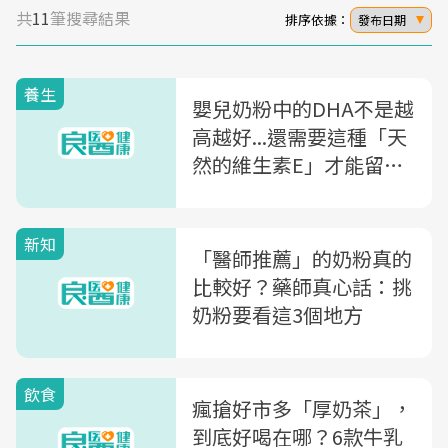
共
11
筆搜尋結果
排序依據：
發布日期
養生
嬰兒奶粉中的DHA不是越
高越好...還需要這種「天
然的維生素E」才能留住
營養
新知
「醫師推薦」的奶粉真的
比較好？藥師真心話：挑
奶粉要看這3個地方
飲食
瘋搶好市多「厚奶茶」，
到底好喝在哪？6款牛乳