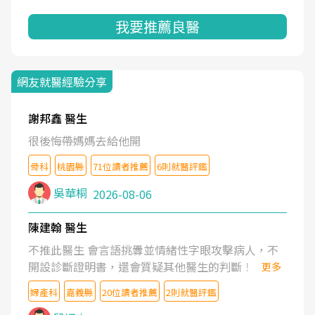
我要推薦良醫
網友就醫經驗分享
謝邦鑫 醫生
很後悔帶媽媽去給他開
骨科
桃園縣
71位讀者推薦
6則就醫評鑑
吳華桐
2026-08-06
陳建翰 醫生
不推此醫生 會言語挑釁並情緒性字眼攻擊病人，不
開設診斷證明書，還會質疑其他醫生的判斷！
更多
婦產科
嘉義縣
20位讀者推薦
2則就醫評鑑