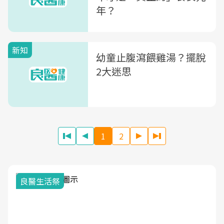
年？
新知
幼童止腹瀉餵雞湯？擺脫
2大迷思
1
2
我與健康韌性的距離