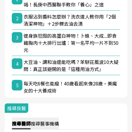
竭！長庚中西醫聯手教你「養心」之道
衣服沾到醬料怎麼辦？洗衣達人教你用「2個
2
清潔神物」＋2步驟去油去漬
健身族狂囤的高蛋白神物！卜蜂、大成...即食
3
雞胸肉十大排行出爐：第一名平均一片不到50
元
大豆油、調和油還能吃嗎？苯駢芘風波10大疑
4
問：真正該避開的是「這種用油方式」
每天吃6餐也能瘦！40歲看起來像28歲，美魔
5
女的十大養成術
搜尋良醫
搜尋
醫師
搜尋
醫事機構