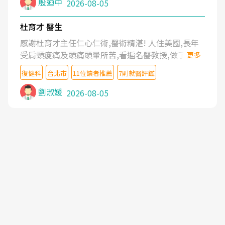
殷迺中
2026-08-05
杜育才 醫生
感謝杜育才主任仁心仁術,醫術精湛! 人住美國,長年
受肩頸痠痛及頭痛頭暈所苦,看遍名醫教授,做了各種
更多
檢查,也嘗試過西醫打針,中醫針灸及物理徒手治療都
復健科
台北市
11位讀者推薦
7則就醫評鑑
沒有用,後來連吃到嗎啡類止痛藥都效果有限,只是壓
症狀,沒多久就痛起來,多年失眠嚴重影響生活品質.
劉淑媛
2026-08-05
台灣親友介紹忠孝醫院杜育才主任是頸頭症候群專
家,上網搜尋杜主任相關文章新聞跟網路評價之後,下
定決心飛回台北找杜醫師診治. 杜主任的乾針跟增生
治療真的很厲害,第一次乾針就覺得整個肩頸鬆開,回
家特別好睡,經過幾次治療,長年頑疾已經好了大半,杜
主任除了打針超厲害,還會一直交代要改善姿勢跟好
好做運動,看診態度親切溫暖,真的是不可多得的良醫,
大力推荐!