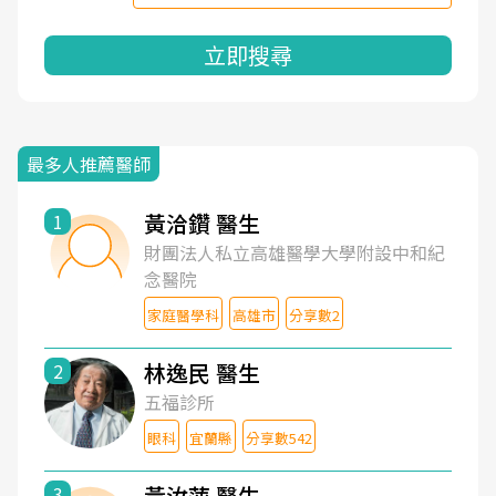
立即搜尋
最多人推薦醫師
黃洽鑽 醫生
1
財團法人私立高雄醫學大學附設中和紀
念醫院
家庭醫學科
高雄市
分享數2
林逸民 醫生
2
五福診所
眼科
宜蘭縣
分享數542
黃汝萍 醫生
3