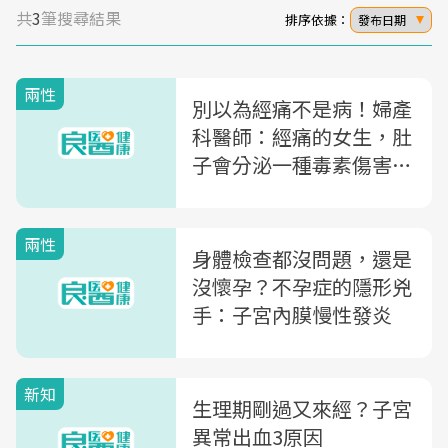
共
3
筆搜尋結果
排序依據：
發布日期
兩性
別以為經痛不是病！婦產
科醫師：經痛的女生，肚
子會分泌一種毒素傷害精
蟲...
兩性
身體檢查都沒問題，還是
沒懷孕？不孕症的隱形兇
手：子宮內膜慢性發炎
新知
生理期剛過又來經？子宮
異常出血3原因