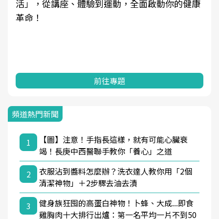
活」，從講座、體驗到運動，全面啟動你的健康
革命！
前往專題
頻道熱門新聞
【圖】注意！手指長這樣，就有可能心臟衰
1
竭！長庚中西醫聯手教你「養心」之道
衣服沾到醬料怎麼辦？洗衣達人教你用「2個
2
清潔神物」＋2步驟去油去漬
健身族狂囤的高蛋白神物！卜蜂、大成...即食
3
雞胸肉十大排行出爐：第一名平均一片不到50