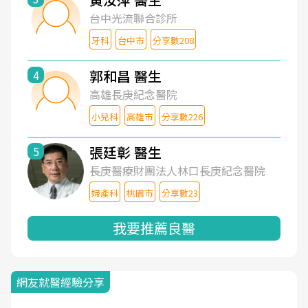
台中光流聯合診所
牙科
台中市
分享數208
郭和昌 醫生
4
高雄長庚紀念醫院
小兒科
高雄市
分享數226
張廷彰 醫生
5
長庚醫療財團法人林口長庚紀念醫院
婦產科
桃園市
分享數23
我要推薦良醫
網友就醫經驗分享