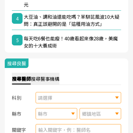
元
大豆油、調和油還能吃嗎？苯駢芘風波10大疑
4
問：真正該避開的是「這種用油方式」
每天吃6餐也能瘦！40歲看起來像28歲，美魔
5
女的十大養成術
搜尋良醫
搜尋
醫師
搜尋
醫事機構
科別
請選擇
縣市
縣市
鄉鎮地區
關鍵字