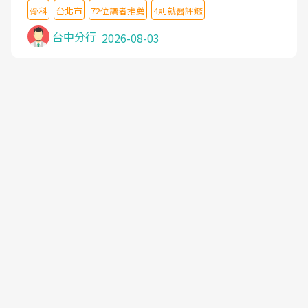
想詢問病情還被陰陽怪氣嘲諷一番。可能好評帶來的
主任除了打針超厲害,還會一直交代要改善姿勢跟好
骨科
台北市
72位讀者推薦
4則就醫評鑑
大頭症，變得自負不尊重病人。醫術也不行，畢竟連
好做運動,看診態度親切溫暖,真的是不可多得的良醫,
檢查都懶得做，治療會有用才怪。大家避雷吧！
台中分行
2026-08-03
大力推荐!