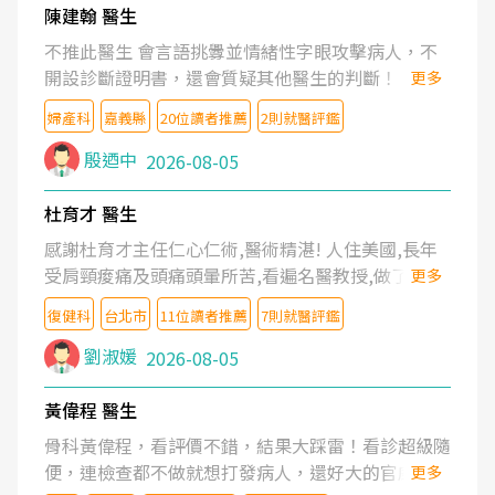
陳建翰 醫生
不推此醫生 會言語挑釁並情緒性字眼攻擊病人，不
開設診斷證明書，還會質疑其他醫生的判斷！
更多
婦產科
嘉義縣
20位讀者推薦
2則就醫評鑑
殷迺中
2026-08-05
杜育才 醫生
感謝杜育才主任仁心仁術,醫術精湛! 人住美國,長年
受肩頸痠痛及頭痛頭暈所苦,看遍名醫教授,做了各種
更多
檢查,也嘗試過西醫打針,中醫針灸及物理徒手治療都
復健科
台北市
11位讀者推薦
7則就醫評鑑
沒有用,後來連吃到嗎啡類止痛藥都效果有限,只是壓
症狀,沒多久就痛起來,多年失眠嚴重影響生活品質.
劉淑媛
2026-08-05
台灣親友介紹忠孝醫院杜育才主任是頸頭症候群專
家,上網搜尋杜主任相關文章新聞跟網路評價之後,下
黃偉程 醫生
定決心飛回台北找杜醫師診治. 杜主任的乾針跟增生
骨科黃偉程，看評價不錯，結果大踩雷！看診超級隨
治療真的很厲害,第一次乾針就覺得整個肩頸鬆開,回
便，連檢查都不做就想打發病人，還好大的官威 ...
更多
家特別好睡,經過幾次治療,長年頑疾已經好了大半,杜