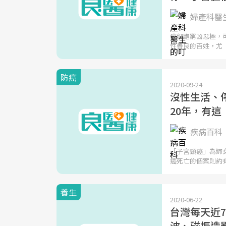
婦產科醫
癌細胞窮凶惡極，
性善良的百姓，尤
防癌
2020-09-24
沒性生活、停
20年，有這
疾病百科
「子宮頸癌」為婦女
癌死亡的個案則約
養生
2020-06-22
台灣每天近7
波、磁振造