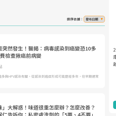
排序依據：
發布日期
是突然發生！醫揭：病毒感染到癌變恐10多
面對超高齡社會的浪潮，台灣正在快速邁
2025年，就到良醫生活祭體驗「一站式健
公費檢查揪癌前病變
向「健康照護」的新時代。隨著國家政策
康新生活」，從講座、體驗到運動，全面
如「健康台灣推動委員會」與「長照3.0」
啟動你的健康革命！
點
的推進，「預防醫學」已成全民關注的核
癌多與HPV感染有關，從感染到癌症形成可能歷經多年，但早期通常
心議題。然而，健檢不只是醫療院所的服
務，更是民眾了解自身健康狀況、啟動健
康管理的重要起點。
前往專題
前往專題
味」大解惑！味道很重怎麼辦？怎麼改善？
保仁告訴你：私密處洗劑的「5要、4不要」