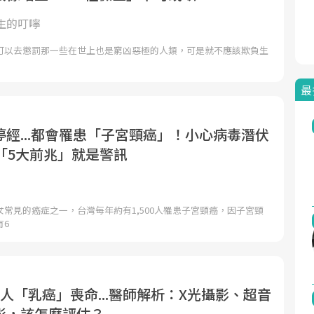
生的叮嚀
可以去懲罰那一些在世上也是窮凶惡極的人類，可是就不應該欺負生
最
經...都會罹患「子宮頸癌」！小心病毒潛伏
「5大前兆」就是警訊
常見的癌症之一，台灣每年約有1,500人罹患子宮頸癌，因子宮頸
有6
人「乳癌」喪命...醫師解析：X光攝影、超音
影，該怎麼評估？