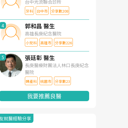
台中光流聯合診所
牙科
台中市
分享數208
郭和昌 醫生
4
高雄長庚紀念醫院
小兒科
高雄市
分享數226
張廷彰 醫生
5
長庚醫療財團法人林口長庚紀念
醫院
婦產科
桃園市
分享數23
我要推薦良醫
友就醫經驗分享