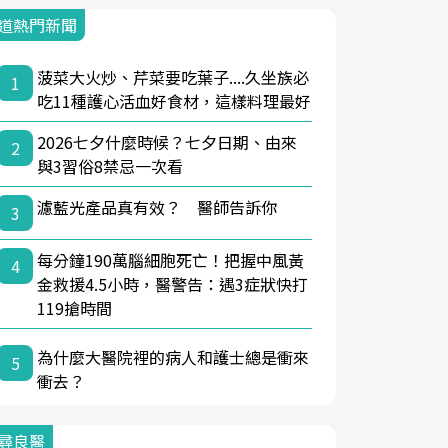
道熱門新聞
菠菜大火炒、芹菜要吃葉子....久坐族必
1
吃11種護心活血好食材，這樣料理最好
2026七夕什麼時候？七夕日期、由來
2
與3習俗8禁忌一次看
濾藍光產品真有效？ 醫師告訴你
3
每分鐘190萬腦細胞死亡！把握中風黃
4
金救援4.5小時，醫警告：遇3症狀快打
119搶時間
為什麼大醫院裡的病人和護士總是衝來
5
衝去？
尋良醫