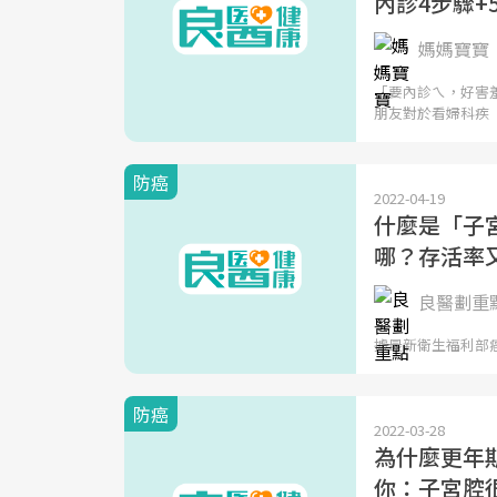
內診4步驟+
媽媽寶寶
「要內診ㄟ，好害
朋友對於看婦科疾
防癌
2022-04-19
什麼是「子
哪？存活率
良醫劃重
據最新衛生福利部癌症
防癌
2022-03-28
為什麼更年
你：子宮腔