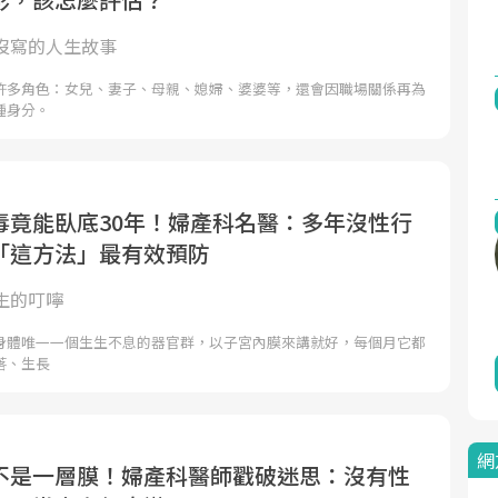
沒寫的人生故事
許多角色：女兒、妻子、母親、媳婦、婆婆等，還會因職場關係再為
種身分。
毒竟能臥底30年！婦產科名醫：多年沒性行
「這方法」最有效預防
生的叮嚀
身體唯一一個生生不息的器官群，以子宮內膜來講就好，每個月它都
落、生長
網
不是一層膜！婦產科醫師戳破迷思：沒有性