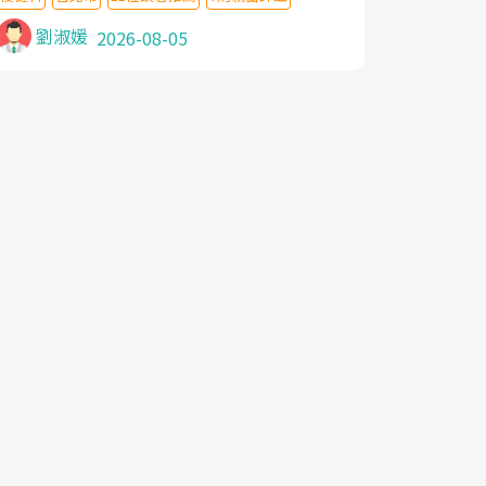
針灸及物理徒手治療都沒有用,後來連吃到嗎
啡類止痛藥都效果有限,只是壓症狀,沒多久就
劉淑媛
2026-08-05
痛起來,多年失眠嚴重影響生活品質. 台灣親
友介紹忠孝醫院杜育才主任是頸頭症候群專
家,上網搜尋杜主任相關文章新聞跟網路評價
之後,下定決心飛回台北找杜醫師診治. 杜主
任的乾針跟增生治療真的很厲害,第一次乾針
就覺得整個肩頸鬆開,回家特別好睡,經過幾次
治療,長年頑疾已經好了大半,杜主任除了打針
超厲害,還會一直交代要改善姿勢跟好好做運
動,看診態度親切溫暖,真的是不可多得的良
醫,大力推荐!