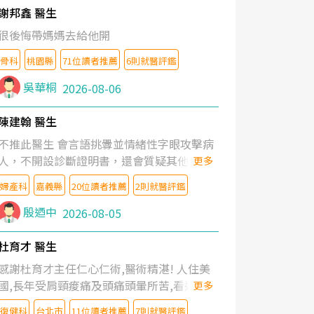
謝邦鑫 醫生
很後悔帶媽媽去給他開
骨科
桃園縣
71位讀者推薦
6則就醫評鑑
吳華桐
2026-08-06
陳建翰 醫生
不推此醫生 會言語挑釁並情緒性字眼攻擊病
人，不開設診斷證明書，還會質疑其他醫生
更多
的判斷！
婦產科
嘉義縣
20位讀者推薦
2則就醫評鑑
殷迺中
2026-08-05
杜育才 醫生
感謝杜育才主任仁心仁術,醫術精湛! 人住美
國,長年受肩頸痠痛及頭痛頭暈所苦,看遍名醫
更多
教授,做了各種檢查,也嘗試過西醫打針,中醫
復健科
台北市
11位讀者推薦
7則就醫評鑑