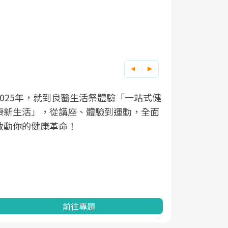
良醫健康網從「換季的身體變化」出發，
根據不同性
因應超高齡
透過醫學觀點與日常感受的對話，建立對
在、未來的
「2025
亞健康的認知，進而引導實際的改善行
知道該如何
促進為目的
動。
健康的關鍵
分析進行全
灣健康促進
前往專題