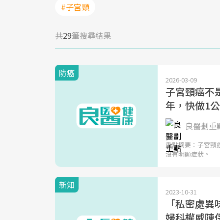
#子宮頸
共
29
筆搜尋結果
防癌
2026-03-09
子宮頸癌不
年，快做1
良醫劃重
重點摘要：子宮頸
沒有明顯症狀。
新知
2023-10-31
「私密處異
婦科權威陳