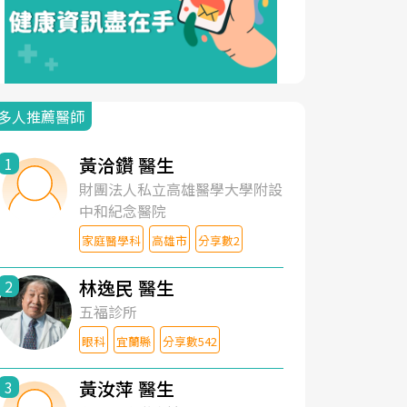
多人推薦醫師
黃洽鑽 醫生
1
財團法人私立高雄醫學大學附設
中和紀念醫院
家庭醫學科
高雄市
分享數2
林逸民 醫生
2
五福診所
眼科
宜蘭縣
分享數542
黃汝萍 醫生
3