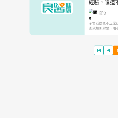
經驗，陰道
問8
子宮或陰道不正常
查就類似胃鏡，兩