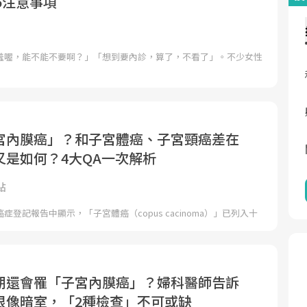
5注意事項
羞喔，能不能不要啊？」「想到要內診，算了，不看了」。不少女性
宮內膜癌」？和子宮體癌、子宮頸癌差在
又是如何？4大QA一次解析
點
登記報告中顯示，「子宮體癌（copus cacinoma）」已列入十
期還會罹「子宮內膜癌」？婦科醫師告訴
很像暗室，「2種檢查」不可或缺