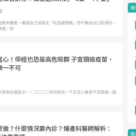
頻
室
能都有聽過、遇過自己或親友「私密處問題」而不敢說出口的情形。
味道、四
當心！停經也恐是高危險群 子宮頸癌疫苗、
缺一不可
女常見的癌症之一，二○二○年約有近一千五百人罹患子宮頸癌。國
麼做？什麼情況要內診？婦產科醫師解析：
搜