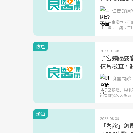
仁間診療
女人一生當中，可
「一帶、二癢、三
防癌
2023-07-06
子宮頸癌要
抹片檢查，
良醫問診
「子宮頸癌」為婦
內有許多名人罹患
新知
2022-08-09
「內診」怎