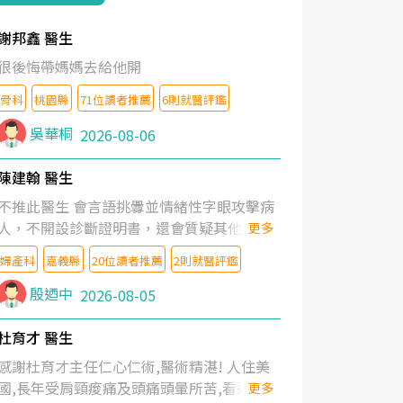
謝邦鑫 醫生
很後悔帶媽媽去給他開
骨科
桃園縣
71位讀者推薦
6則就醫評鑑
吳華桐
2026-08-06
陳建翰 醫生
不推此醫生 會言語挑釁並情緒性字眼攻擊病
人，不開設診斷證明書，還會質疑其他醫生
更多
的判斷！
婦產科
嘉義縣
20位讀者推薦
2則就醫評鑑
殷迺中
2026-08-05
杜育才 醫生
感謝杜育才主任仁心仁術,醫術精湛! 人住美
國,長年受肩頸痠痛及頭痛頭暈所苦,看遍名醫
更多