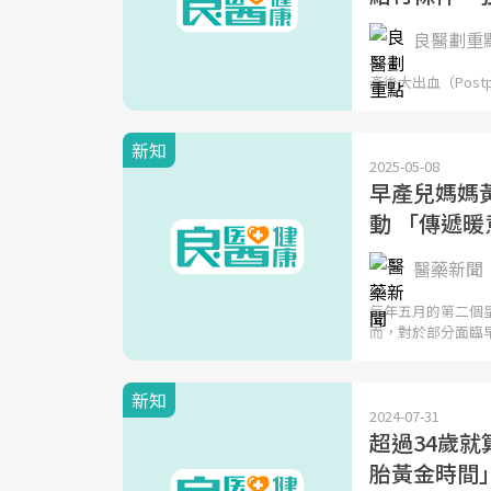
良醫劃重
產後大出血（Postp
新知
2025-05-08
早產兒媽媽
動 「傳遞
醫藥新聞
每年五月的第二個
而，對於部分面臨
新知
2024-07-31
超過34歲
胎黃金時間