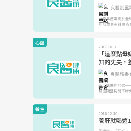
良醫劃重
台灣早產率高於全
年45歲具有護理背
心靈
2017-10-18
「這麼點母奶
知的丈夫，
良醫讀書
新手媽媽的悲歌─
聲從隔壁房間不斷
養生
2016-12-30
養肝就喝這
俗話說：「肝好，