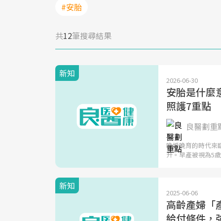
#安胎
共
12
筆搜尋結果
新知
2026-06-30
安胎是什麼
照護7重點
良醫劃重
晚婚晚育的時代來
升。早產被視為5
新知
2025-06-06
高齡產婦「
給付條件，