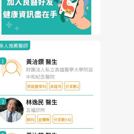
多人推薦醫師
黃洽鑽 醫生
1
財團法人私立高雄醫學大學附設
中和紀念醫院
家庭醫學科
高雄市
分享數2
林逸民 醫生
2
五福診所
眼科
宜蘭縣
分享數542