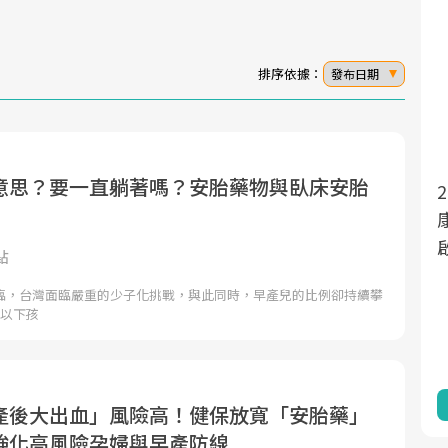
排序依據：
發布日期
意思？要一直躺著嗎？安胎藥物與臥床安胎
面對超高齡社會的浪潮，台灣正在快速邁
2025年，就到良醫生活祭體驗「一站式健
向「健康照護」的新時代。隨著國家政策
康新生活」，從講座、體驗到運動，全面
如「健康台灣推動委員會」與「長照3.0」
啟動你的健康革命！
點
的推進，「預防醫學」已成全民關注的核
臨，台灣面臨嚴重的少子化挑戰，與此同時，早產兒的比例卻持續攀
心議題。然而，健檢不只是醫療院所的服
歲以下孩
務，更是民眾了解自身健康狀況、啟動健
康管理的重要起點。
前往專題
前往專題
產後大出血」風險高！健保放寬「安胎藥」
強化高風險孕婦與早產防線