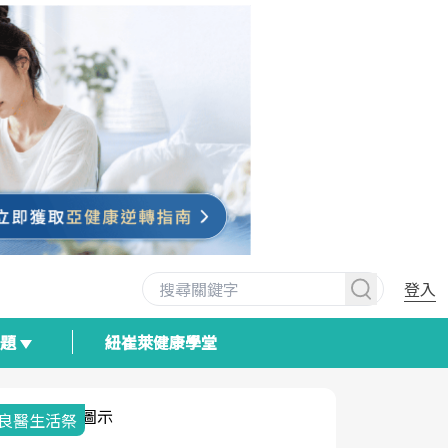
登入
專題
紐崔萊健康學堂
我與健康韌性的距離
荷爾蒙時光
2025健檢