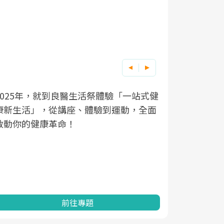
良醫健康網從「換季的身體變化」出發，
根據不同性
因應超高齡
透過醫學觀點與日常感受的對話，建立對
在、未來的
「2025
亞健康的認知，進而引導實際的改善行
知道該如何
促進為目的
動。
健康的關鍵
分析進行全
灣健康促進
前往專題