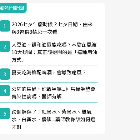
道熱門新聞
2026七夕什麼時候？七夕日期、由來
1
與3習俗8禁忌一次看
大豆油、調和油還能吃嗎？苯駢芘風波
2
10大疑問：真正該避開的是「這種用油
方式」
夏天吃海鮮配啤酒，會導致痛風？
3
公廁的馬桶，你敢坐嗎...》馬桶坐墊會
4
傳染性病嗎？醫師有解
跌倒擦傷了！紅藥水、紫藥水、雙氧
5
水、白藥水、優碘...藥師教你該如何選
才對