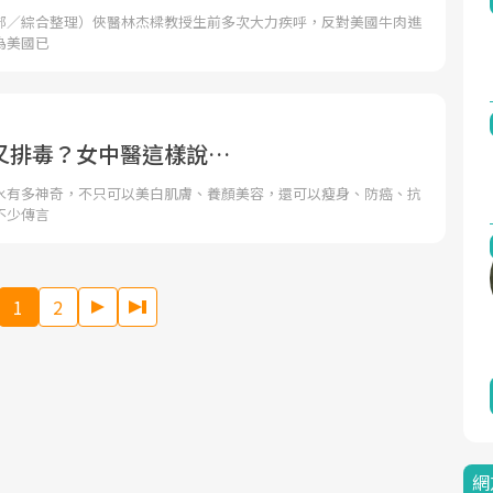
部／綜合整理）俠醫林杰樑教授生前多次大力疾呼，反對美國牛肉進
為美國已
又排毒？女中醫這樣說…
水有多神奇，不只可以美白肌膚、養顏美容，還可以瘦身、防癌、抗
不少傳言
1
2
網