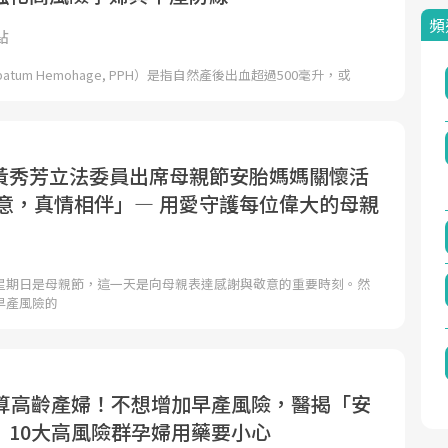
頻
點
atum Hemohage, PPH）是指自然產後出血超過500毫升，或
黃秀芳立法委員出席母親節安胎媽媽關懷活
暖意，真情相伴」— 用愛守護每位偉大的母親
星期日是母親節，這一天是向母親表達感謝與敬意的重要時刻。然
早產風險的
就算高齡產婦！不想增加早產風險，醫揭「安
」10大高風險群孕婦用藥要小心