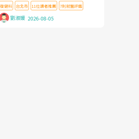
教授,做了各種檢查,也嘗試過西醫打針,中醫
復健科
台北市
11位讀者推薦
7則就醫評鑑
針灸及物理徒手治療都沒有用,後來連吃到嗎
啡類止痛藥都效果有限,只是壓症狀,沒多久就
劉淑媛
2026-08-05
痛起來,多年失眠嚴重影響生活品質. 台灣親
友介紹忠孝醫院杜育才主任是頸頭症候群專
家,上網搜尋杜主任相關文章新聞跟網路評價
之後,下定決心飛回台北找杜醫師診治. 杜主
任的乾針跟增生治療真的很厲害,第一次乾針
就覺得整個肩頸鬆開,回家特別好睡,經過幾次
治療,長年頑疾已經好了大半,杜主任除了打針
超厲害,還會一直交代要改善姿勢跟好好做運
動,看診態度親切溫暖,真的是不可多得的良
醫,大力推荐!