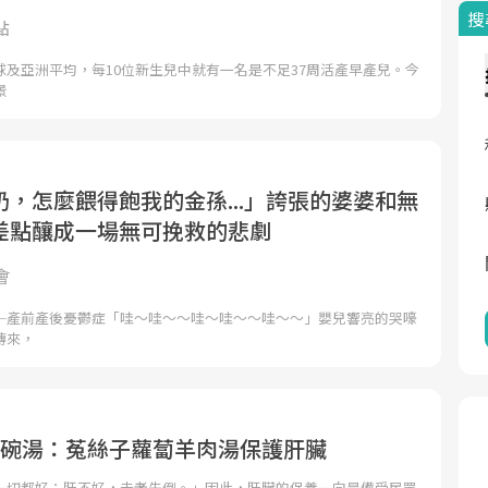
搜
點
球及亞洲平均，每10位新生兒中就有一名是不足37周活產早產兒。今
景
，怎麼餵得飽我的金孫...」誇張的婆婆和無
差點釀成一場無可挽救的悲劇
會
─產前產後憂鬱症「哇～哇～～哇～哇～～哇～～」嬰兒響亮的哭嚎
傳來，
1碗湯：菟絲子蘿蔔羊肉湯保護肝臟
一切都好；肝不好，未老先倒。」因此，肝臟的保養一向是備受民眾