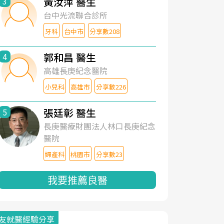
黃汝萍 醫生
3
台中光流聯合診所
牙科
台中市
分享數208
郭和昌 醫生
4
高雄長庚紀念醫院
小兒科
高雄市
分享數226
張廷彰 醫生
5
長庚醫療財團法人林口長庚紀念
醫院
婦產科
桃園市
分享數23
我要推薦良醫
友就醫經驗分享