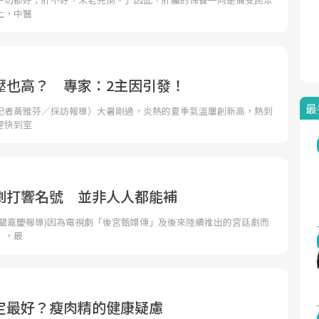
上，中醫
壓也高？ 專家：2主因引發！
最
記者黃雅芬／採訪報導）大暑剛過，炎熱的夏季氣溫屢創新高，熱到
趕快到室
劇打響名號 並非人人都能補
者關嘉慶報導)因為電視劇「後宮甄嬛傳」及後來陸續推出的宮廷劇而
」，最
定最好？瘦肉精的健康疑慮