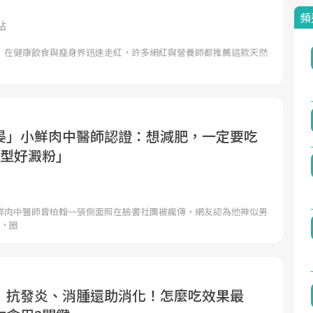
頻
點
」在健康飲食與瘦身界迅速走紅，許多網紅與營養師都推薦這款天然
晏」小鮮肉中醫師認證：想減肥，一定要吃
原型好澱粉」
鮮肉中醫師曾柏翰一張側面照在臉書社團被瘋傳，網友認為他神似男
豪，圈
」抗發炎、消腫還助消化！怎麼吃效果最