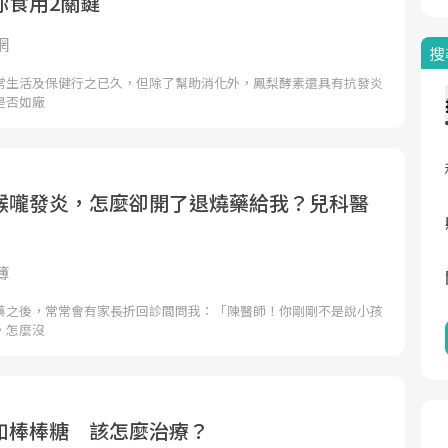
你食用2關鍵
網
搜
常生活及保健行之已久，但除了幫助消化外，鳳梨酵素還具有抗發炎
是否如廠
喉嚨發炎，怎麼卻開了退燒藥給我？兒科醫
簿
藥之後，常常會有家長折回診間問我：「陳醫師！你剛剛不是說小孩
，怎麼沒
如棒棒糖 該怎麼治療？