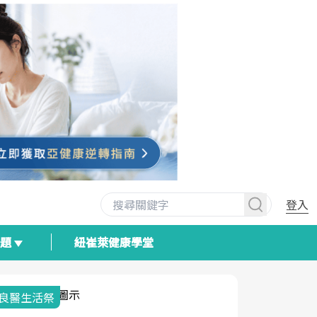
登入
專題
紐崔萊健康學堂
我與健康韌性的距離
荷爾蒙時光
2025健檢