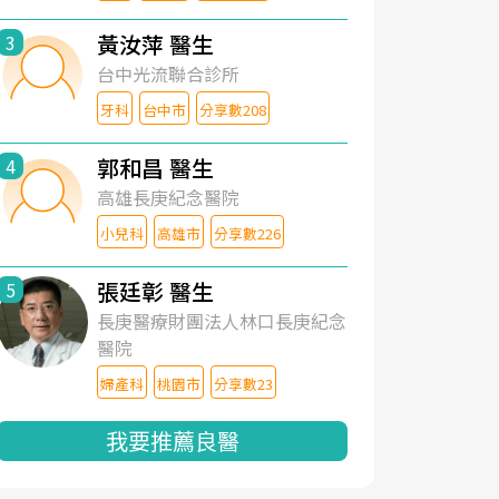
黃汝萍 醫生
3
台中光流聯合診所
牙科
台中市
分享數208
郭和昌 醫生
4
高雄長庚紀念醫院
小兒科
高雄市
分享數226
張廷彰 醫生
5
長庚醫療財團法人林口長庚紀念
醫院
婦產科
桃園市
分享數23
我要推薦良醫