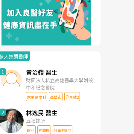
多人推薦醫師
黃洽鑽 醫生
1
財團法人私立高雄醫學大學附設
中和紀念醫院
家庭醫學科
高雄市
分享數2
林逸民 醫生
2
五福診所
眼科
宜蘭縣
分享數542