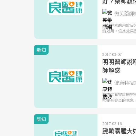
好？藥師教
微笑藥師
鳳梨酵素應用於日
的效用，但其效果
新知
2017-03-07
明明醫師說
師解惑
健康特搜
在門診看完診開完
喉嚨有發炎的現象
新知
2017-02-16
腱鞘囊腫大