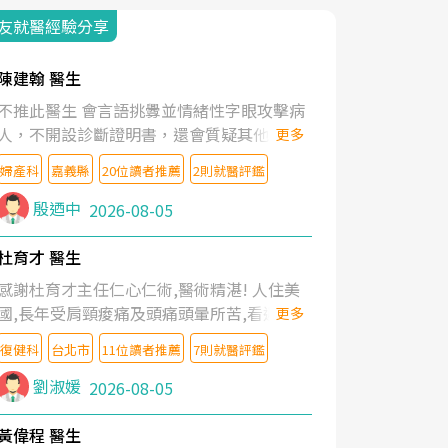
友就醫經驗分享
陳建翰 醫生
不推此醫生 會言語挑釁並情緒性字眼攻擊病
人，不開設診斷證明書，還會質疑其他醫生
更多
的判斷！
婦產科
嘉義縣
20位讀者推薦
2則就醫評鑑
殷迺中
2026-08-05
杜育才 醫生
感謝杜育才主任仁心仁術,醫術精湛! 人住美
國,長年受肩頸痠痛及頭痛頭暈所苦,看遍名醫
更多
教授,做了各種檢查,也嘗試過西醫打針,中醫
復健科
台北市
11位讀者推薦
7則就醫評鑑
針灸及物理徒手治療都沒有用,後來連吃到嗎
啡類止痛藥都效果有限,只是壓症狀,沒多久就
劉淑媛
2026-08-05
痛起來,多年失眠嚴重影響生活品質. 台灣親
友介紹忠孝醫院杜育才主任是頸頭症候群專
黃偉程 醫生