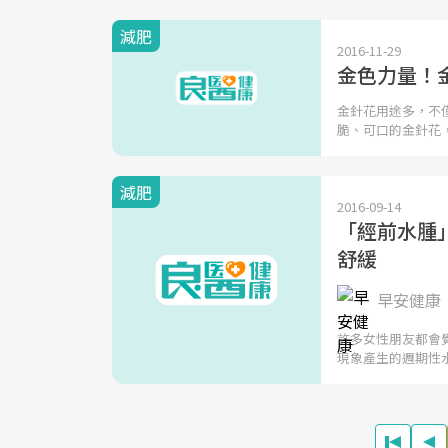
減肥
2016-11-29
金色力量！
金針花用途多，不
脆、可口的金針花
減肥
2016-09-14
「經前水腫
舒緩
早安健康
許多女性朋友都會
現象產生的週期性