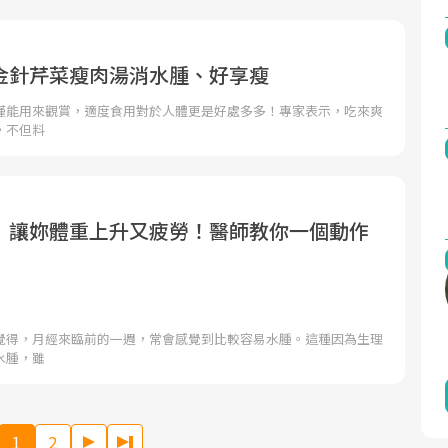
金針芹菜瘦肉湯消水腫、好享瘦
僅能用來觀賞，適度食用對於人體更是好處多多！專家表示，吃來爽
，不但料
」讓妳體重上升又疲勞！醫師教你一個動作
覺得，月經來臨前的一週，常會感覺到比較容易水腫。這種因為生理
水腫，雖
1
2