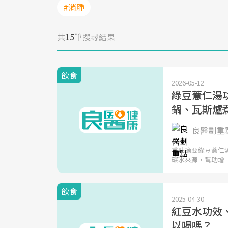
#消腫
共
15
筆搜尋結果
飲食
2026-05-12
綠豆薏仁湯
鍋、瓦斯爐
良醫劃重
重點摘要綠豆薏仁
碳水來源，幫助增
飲食
2025-04-30
紅豆水功效
以喝嗎？