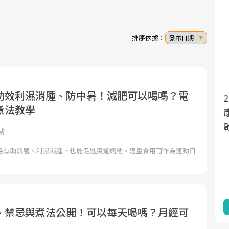
排序依據：
發布日期
功效利濕消腫、防中暑！減肥可以喝嗎？電
面對超高齡社會的浪潮，台灣正在快速邁
2025年，就到良醫生活祭體驗「一站式健
煮法教學
向「健康照護」的新時代。隨著國家政策
康新生活」，從講座、體驗到運動，全面
如「健康台灣推動委員會」與「長照3.0」
啟動你的健康革命！
點
的推進，「預防醫學」已成全民關注的核
湯有助消暑、利濕消腫，也能促進腸道蠕動。適量食用可作為運動日
心議題。然而，健檢不只是醫療院所的服
務，更是民眾了解自身健康狀況、啟動健
康管理的重要起點。
前往專題
前往專題
、禁忌與煮法公開！可以每天喝嗎？月經可