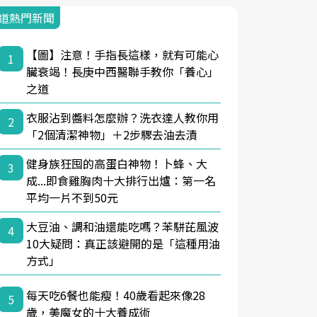
道熱門新聞
【圖】注意！手指長這樣，就有可能心
1
臟衰竭！長庚中西醫聯手教你「養心」
之道
衣服沾到醬料怎麼辦？洗衣達人教你用
2
「2個清潔神物」＋2步驟去油去漬
健身族狂囤的高蛋白神物！卜蜂、大
3
成...即食雞胸肉十大排行出爐：第一名
平均一片不到50元
大豆油、調和油還能吃嗎？苯駢芘風波
4
10大疑問：真正該避開的是「這種用油
方式」
每天吃6餐也能瘦！40歲看起來像28
5
歲，美魔女的十大養成術