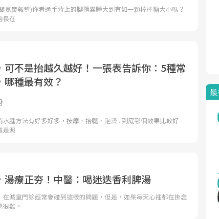
者關嘉慶報導)你看過手背上的腱鞘囊腫大到有如一顆棒棒糖大小嗎？
始長在
，可不是抬越久越好！一張表告訴你：5種常
，哪種最有效？
最
身
水腫方法有好多好多，按摩、抬腿、泡澡...到底哪個效果比較好
還是照
，湯療正夯！中醫：喝迷迭香利脾湯
」在減重門診經常會碰到這樣的問題，但是，如果每天心裡都在掛念
也很難。