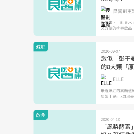
良醫劃重
近年來，「紅豆水
又方便的排毒飲品
減肥
2020-09-07
激似「彭于
的8大類「
ELLE
最近爆紅的高顏值
星彭于晏mix周湯
飲食
2020-04-13
「鳳梨酵素