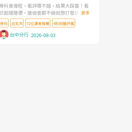
家,上網搜尋杜主任相關文章新聞跟網路評價
骨科黃偉程，看評價不錯，結果大踩雷！看
之後,下定決心飛回台北找杜醫師診治. 杜主
診超級隨便，連檢查都不做就想打發病人，
更多
任的乾針跟增生治療真的很厲害,第一次乾針
還好大的官威 ... 想詢問病情還被陰陽怪氣嘲
就覺得整個肩頸鬆開,回家特別好睡,經過幾次
骨科
台北市
72位讀者推薦
4則就醫評鑑
諷一番。可能好評帶來的大頭症，變得自負
治療,長年頑疾已經好了大半,杜主任除了打針
不尊重病人。醫術也不行，畢竟連檢查都懶
台中分行
2026-08-03
超厲害,還會一直交代要改善姿勢跟好好做運
得做，治療會有用才怪。大家避雷吧！
動,看診態度親切溫暖,真的是不可多得的良
醫,大力推荐!