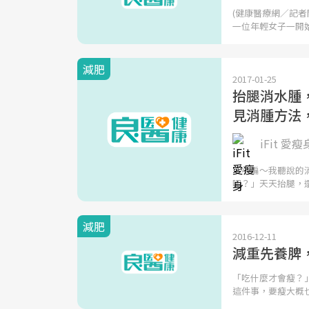
(健康醫療網／記
一位年輕女子一開
減肥
2017-01-25
抬腿消水腫
見消腫方法
iFit 愛瘦
「小編～我聽說的消
呢？」天天抬腿，
減肥
2016-12-11
減重先養脾
「吃什麼才會瘦？
這件事，要瘦大概