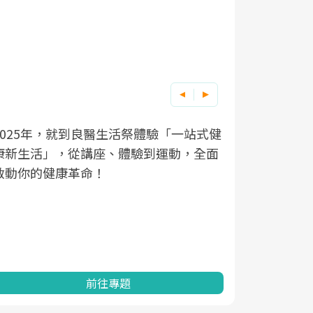
良醫健康網從「換季的身體變化」出發，
根據不同性
因應超高齡
透過醫學觀點與日常感受的對話，建立對
在、未來的
「2025
亞健康的認知，進而引導實際的改善行
知道該如何
促進為目的
動。
健康的關鍵
分析進行全
灣健康促進
前往專題