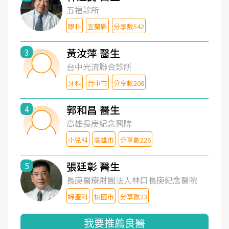
五福診所
眼科
宜蘭縣
分享數542
黃汝萍 醫生
3
台中光流聯合診所
牙科
台中市
分享數208
郭和昌 醫生
4
高雄長庚紀念醫院
小兒科
高雄市
分享數226
張廷彰 醫生
5
長庚醫療財團法人林口長庚紀念醫院
婦產科
桃園市
分享數23
我要推薦良醫