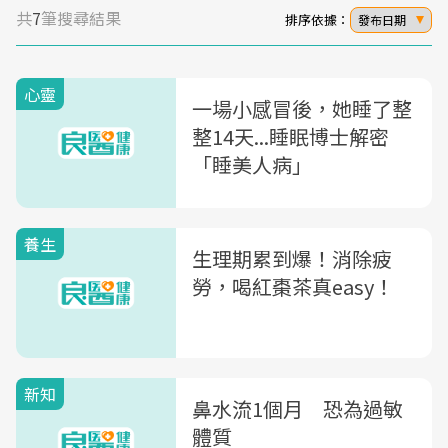
共
7
筆搜尋結果
排序依據：
發布日期
心靈
一場小感冒後，她睡了整
整14天...睡眠博士解密
「睡美人病」
養生
生理期累到爆！消除疲
勞，喝紅棗茶真easy！
新知
鼻水流1個月 恐為過敏
體質