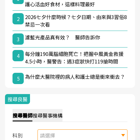
護心活血好食材，這樣料理最好
2026七夕什麼時候？七夕日期、由來與3習俗8
2
禁忌一次看
濾藍光產品真有效？ 醫師告訴你
3
每分鐘190萬腦細胞死亡！把握中風黃金救援
4
4.5小時，醫警告：遇3症狀快打119搶時間
為什麼大醫院裡的病人和護士總是衝來衝去？
5
搜尋良醫
搜尋
醫師
搜尋
醫事機構
科別
請選擇