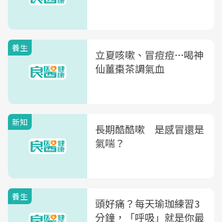
養生
立夏咳嗽、冒痘痘…喝神
仙薑棗茶調氣血
新知
長期酷酷嗽 是感冒還是
氣喘？
養生
頭好痛？每天瑜珈練習3
分鐘，「呼吸」就是你最