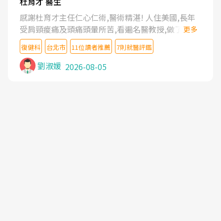
杜育才 醫生
感謝杜育才主任仁心仁術,醫術精湛! 人住美國,長年
受肩頸痠痛及頭痛頭暈所苦,看遍名醫教授,做了各種
更多
檢查,也嘗試過西醫打針,中醫針灸及物理徒手治療都
復健科
台北市
11位讀者推薦
7則就醫評鑑
沒有用,後來連吃到嗎啡類止痛藥都效果有限,只是壓
症狀,沒多久就痛起來,多年失眠嚴重影響生活品質.
劉淑媛
2026-08-05
台灣親友介紹忠孝醫院杜育才主任是頸頭症候群專
家,上網搜尋杜主任相關文章新聞跟網路評價之後,下
定決心飛回台北找杜醫師診治. 杜主任的乾針跟增生
治療真的很厲害,第一次乾針就覺得整個肩頸鬆開,回
家特別好睡,經過幾次治療,長年頑疾已經好了大半,杜
主任除了打針超厲害,還會一直交代要改善姿勢跟好
好做運動,看診態度親切溫暖,真的是不可多得的良醫,
大力推荐!