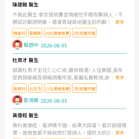
陳建翰 醫生
不推此醫生 會言語挑釁並情緒性字眼攻擊病人，不
開設診斷證明書，還會質疑其他醫生的判斷！
更多
婦產科
嘉義縣
20位讀者推薦
2則就醫評鑑
殷迺中
2026-08-05
杜育才 醫生
感謝杜育才主任仁心仁術,醫術精湛! 人住美國,長年
受肩頸痠痛及頭痛頭暈所苦,看遍名醫教授,做了各種
更多
檢查,也嘗試過西醫打針,中醫針灸及物理徒手治療都
復健科
台北市
11位讀者推薦
7則就醫評鑑
沒有用,後來連吃到嗎啡類止痛藥都效果有限,只是壓
症狀,沒多久就痛起來,多年失眠嚴重影響生活品質.
劉淑媛
2026-08-05
台灣親友介紹忠孝醫院杜育才主任是頸頭症候群專
家,上網搜尋杜主任相關文章新聞跟網路評價之後,下
黃偉程 醫生
定決心飛回台北找杜醫師診治. 杜主任的乾針跟增生
骨科黃偉程，看評價不錯，結果大踩雷！看診超級隨
治療真的很厲害,第一次乾針就覺得整個肩頸鬆開,回
便，連檢查都不做就想打發病人，還好大的官威 ...
更多
家特別好睡,經過幾次治療,長年頑疾已經好了大半,杜