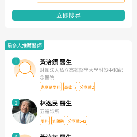
立即搜尋
最多人推薦醫師
黃洽鑽 醫生
1
財團法人私立高雄醫學大學附設中和紀
念醫院
家庭醫學科
高雄市
分享數2
林逸民 醫生
2
五福診所
眼科
宜蘭縣
分享數542
黃汝萍 醫生
3