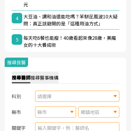
元
大豆油、調和油還能吃嗎？苯駢芘風波10大疑
4
問：真正該避開的是「這種用油方式」
每天吃6餐也能瘦！40歲看起來像28歲，美魔
5
女的十大養成術
搜尋良醫
搜尋
醫師
搜尋
醫事機構
科別
請選擇
縣市
縣市
鄉鎮地區
關鍵字