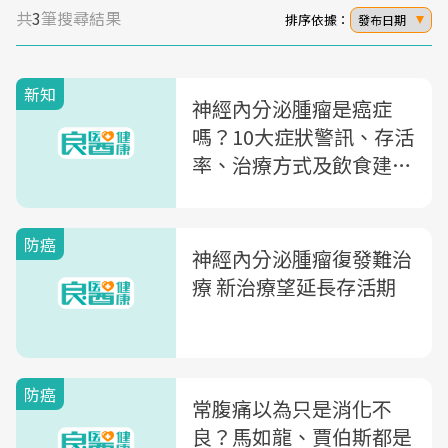
共
3
筆搜尋結果
排序依據：
發布日期
新知
神經內分泌腫瘤是癌症
嗎？10大症狀警訊、存活
率、治療方式及飲食建議
一次整理
防癌
神經內分泌腫瘤復發難治
療 新治療望延長存活期
防癌
常腹痛以為只是消化不
良？馬如龍、賈伯斯都是