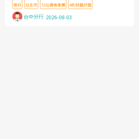
想詢問病情還被陰陽怪氣嘲諷一番。可能好評帶來的
主任除了打針超厲害,還會一直交代要改善姿勢跟好
骨科
台北市
72位讀者推薦
4則就醫評鑑
大頭症，變得自負不尊重病人。醫術也不行，畢竟連
好做運動,看診態度親切溫暖,真的是不可多得的良醫,
檢查都懶得做，治療會有用才怪。大家避雷吧！
台中分行
2026-08-03
大力推荐!