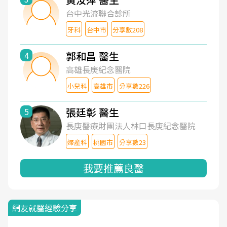
台中光流聯合診所
牙科
台中市
分享數208
郭和昌 醫生
4
高雄長庚紀念醫院
小兒科
高雄市
分享數226
張廷彰 醫生
5
長庚醫療財團法人林口長庚紀念醫院
婦產科
桃園市
分享數23
我要推薦良醫
網友就醫經驗分享