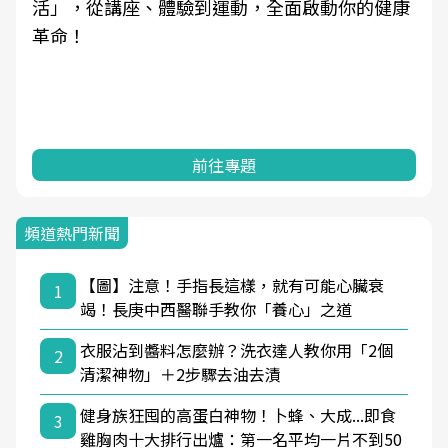
活」，從講座、體驗到運動，全面啟動你的健康
革命！
前往專題
頻道熱門新聞
【圖】注意！手指長這樣，就有可能心臟衰
1
竭！長庚中西醫聯手教你「養心」之道
衣服沾到醬料怎麼辦？洗衣達人教你用「2個
2
清潔神物」＋2步驟去油去漬
健身族狂囤的高蛋白神物！卜蜂、大成...即食
3
雞胸肉十大排行出爐：第一名平均一片不到50