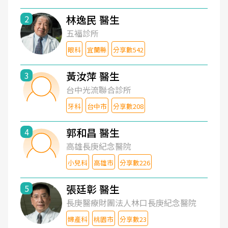
林逸民 醫生
2
五福診所
眼科
宜蘭縣
分享數542
黃汝萍 醫生
3
台中光流聯合診所
牙科
台中市
分享數208
郭和昌 醫生
4
高雄長庚紀念醫院
小兒科
高雄市
分享數226
張廷彰 醫生
5
長庚醫療財團法人林口長庚紀念醫院
婦產科
桃園市
分享數23