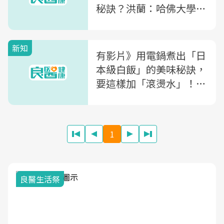
秘訣？洪蘭：哈佛大學的
實驗發現，其實活得長的
關鍵是...
新知
有影片》用電鍋煮出「日
本級白飯」的美味秘訣，
要這樣加「滾燙水」！美
味人妻不藏私教學
1
我與健康韌性的距離