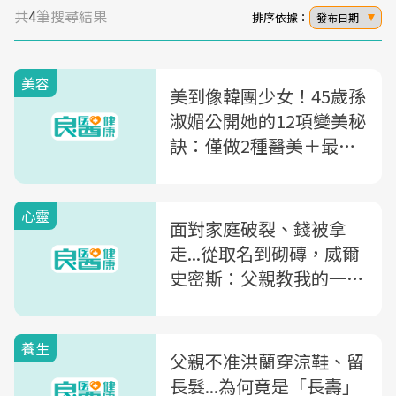
共
4
筆搜尋結果
排序依據：
發布日期
美容
美到像韓團少女！45歲孫
淑媚公開她的12項變美秘
訣：僅做2種醫美＋最便
宜內在保養
心靈
面對家庭破裂、錢被拿
走...從取名到砌磚，威爾
史密斯：父親教我的一堂
「人生逆境課」
養生
父親不准洪蘭穿涼鞋、留
長髮...為何竟是「長壽」