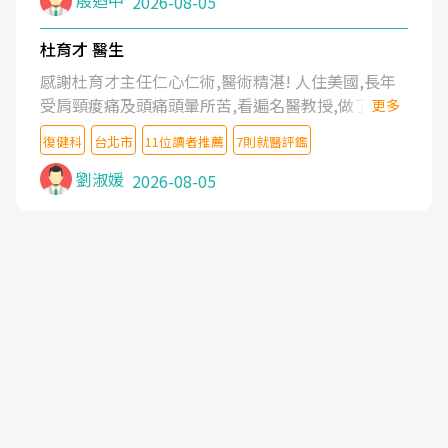
殷迺中
2026-08-05
杜育才 醫生
感謝杜育才主任仁心仁術,醫術精湛! 人住美國,長年
受肩頸痠痛及頭痛頭暈所苦,看遍名醫教授,做了各種
更多
檢查,也嘗試過西醫打針,中醫針灸及物理徒手治療都
復健科
台北市
11位讀者推薦
7則就醫評鑑
沒有用,後來連吃到嗎啡類止痛藥都效果有限,只是壓
症狀,沒多久就痛起來,多年失眠嚴重影響生活品質.
劉淑媛
2026-08-05
台灣親友介紹忠孝醫院杜育才主任是頸頭症候群專
家,上網搜尋杜主任相關文章新聞跟網路評價之後,下
定決心飛回台北找杜醫師診治. 杜主任的乾針跟增生
治療真的很厲害,第一次乾針就覺得整個肩頸鬆開,回
家特別好睡,經過幾次治療,長年頑疾已經好了大半,杜
主任除了打針超厲害,還會一直交代要改善姿勢跟好
好做運動,看診態度親切溫暖,真的是不可多得的良醫,
大力推荐!