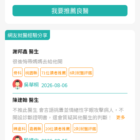
我要推薦良醫
網友就醫經驗分享
謝邦鑫 醫生
很後悔帶媽媽去給他開
骨科
桃園縣
71位讀者推薦
6則就醫評鑑
吳華桐
2026-08-06
陳建翰 醫生
不推此醫生 會言語挑釁並情緒性字眼攻擊病人，不
開設診斷證明書，還會質疑其他醫生的判斷！
更多
婦產科
嘉義縣
20位讀者推薦
2則就醫評鑑