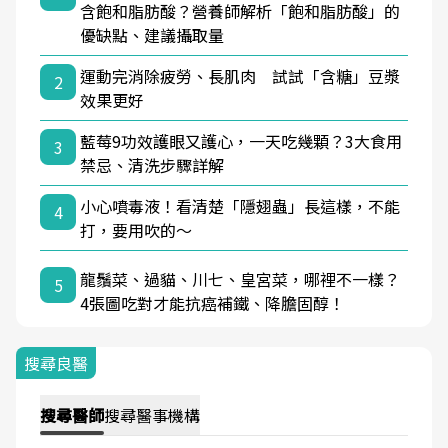
含飽和脂肪酸？營養師解析「飽和脂肪酸」的
優缺點、建議攝取量
運動完消除疲勞、長肌肉 試試「含糖」豆漿
2
效果更好
藍莓9功效護眼又護心，一天吃幾顆？3大食用
3
禁忌、清洗步驟詳解
小心噴毒液！看清楚「隱翅蟲」長這樣，不能
4
打，要用吹的～
龍鬚菜、過貓、川七、皇宮菜，哪裡不一樣？
5
4張圖吃對才能抗癌補鐵、降膽固醇！
搜尋良醫
搜尋
醫師
搜尋
醫事機構