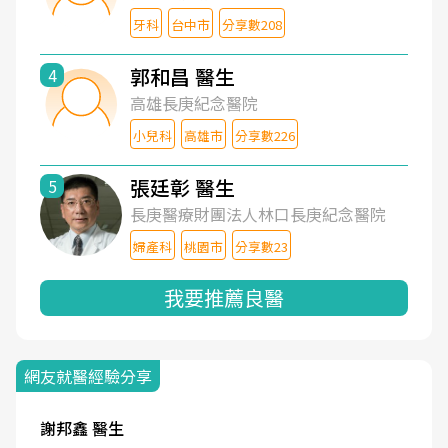
牙科
台中市
分享數208
郭和昌 醫生
4
高雄長庚紀念醫院
小兒科
高雄市
分享數226
張廷彰 醫生
5
長庚醫療財團法人林口長庚紀念醫院
婦產科
桃園市
分享數23
我要推薦良醫
網友就醫經驗分享
謝邦鑫 醫生