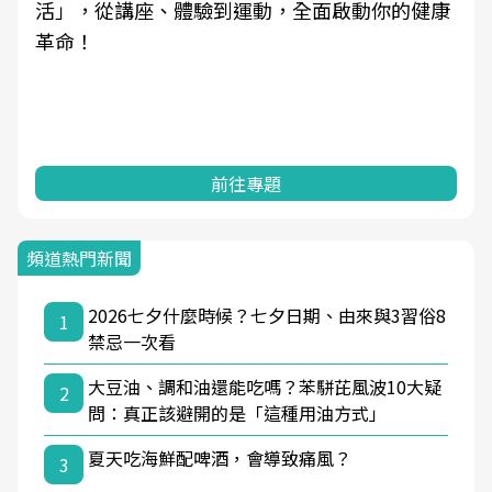
活」，從講座、體驗到運動，全面啟動你的健康
革命！
前往專題
頻道熱門新聞
2026七夕什麼時候？七夕日期、由來與3習俗8
1
禁忌一次看
大豆油、調和油還能吃嗎？苯駢芘風波10大疑
2
問：真正該避開的是「這種用油方式」
夏天吃海鮮配啤酒，會導致痛風？
3