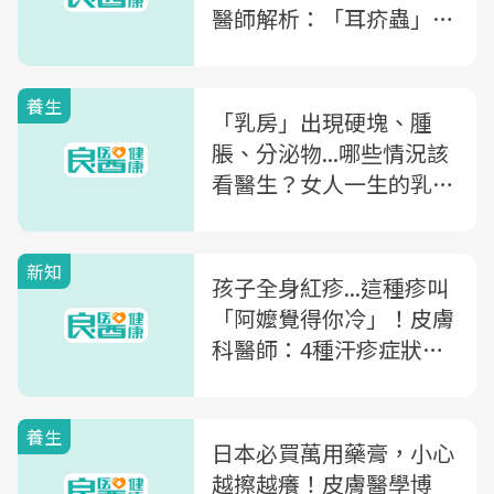
醫師解析：「耳疥蟲」症
狀、預防及治療方法
sponsor
養生
「乳房」出現硬塊、腫
脹、分泌物...哪些情況該
看醫生？女人一生的乳房
變化，外科女醫一次解析
新知
孩子全身紅疹...這種疹叫
「阿嬤覺得你冷」！皮膚
科醫師：4種汗疹症狀及
治療全解析
養生
日本必買萬用藥膏，小心
越擦越癢！皮膚醫學博