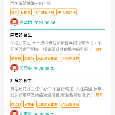
很後悔帶媽媽去給他開
骨科
桃園縣
71位讀者推薦
6則就醫評鑑
吳華桐
2026-08-06
陳建翰 醫生
不推此醫生 會言語挑釁並情緒性字眼攻擊病人，不
開設診斷證明書，還會質疑其他醫生的判斷！
更多
婦產科
嘉義縣
20位讀者推薦
2則就醫評鑑
殷迺中
2026-08-05
杜育才 醫生
感謝杜育才主任仁心仁術,醫術精湛! 人住美國,長年
受肩頸痠痛及頭痛頭暈所苦,看遍名醫教授,做了各種
更多
檢查,也嘗試過西醫打針,中醫針灸及物理徒手治療都
復健科
台北市
11位讀者推薦
7則就醫評鑑
沒有用,後來連吃到嗎啡類止痛藥都效果有限,只是壓
症狀,沒多久就痛起來,多年失眠嚴重影響生活品質.
劉淑媛
2026-08-05