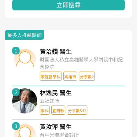
立即搜尋
最多人推薦醫師
黃洽鑽 醫生
1
財團法人私立高雄醫學大學附設中和紀
念醫院
家庭醫學科
高雄市
分享數2
林逸民 醫生
2
五福診所
眼科
宜蘭縣
分享數542
黃汝萍 醫生
3
台中光流聯合診所