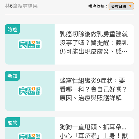
共
6
筆搜尋結果
排序依據：
發布日期
防癌
乳癌切除後做乳房重建就
沒事了嗎？醫提醒：義乳
仍可能出現皮膚炎、感染
等3大併發症
新知
蜂窩性組織炎9症狀，要
看哪一科？會自己好嗎？
原因、治療與照護詳解
寵物
狗狗一直甩頭、抓耳朵...
小心「耳疥蟲」上身！獸