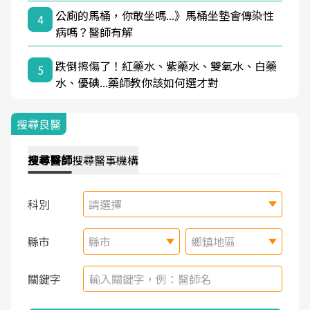
公廁的馬桶，你敢坐嗎...》馬桶坐墊會傳染性
4
病嗎？醫師有解
跌倒擦傷了！紅藥水、紫藥水、雙氧水、白藥
5
水、優碘...藥師教你該如何選才對
搜尋良醫
搜尋
醫師
搜尋
醫事機構
科別
請選擇
縣市
縣市
鄉鎮地區
關鍵字